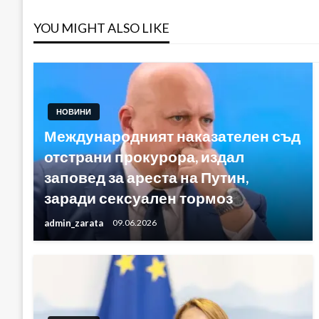
YOU MIGHT ALSO LIKE
НОВИНИ
Международният наказателен съд
отстрани прокурора, издал
заповед за ареста на Путин,
заради сексуален тормоз
admin_zarata
09.06.2026