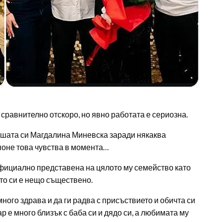
сравнително отскоро, но явно работата е сериозна.
вшата си Магдалина Миневска заради някаква
поне това чувства в момента…
 официално представена на цялото му семейство като
ето си е нещо съществено.
ного здрава и да ги радва с присъствието и обичта си
 е много близък с баба си и дядо си, а любимата му