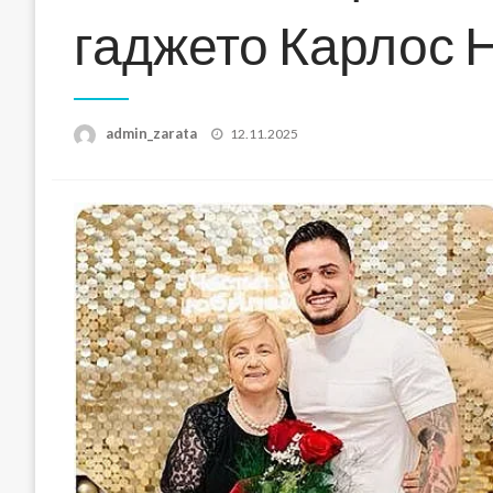
гаджето Карлос 
Posted
admin_zarata
12.11.2025
on