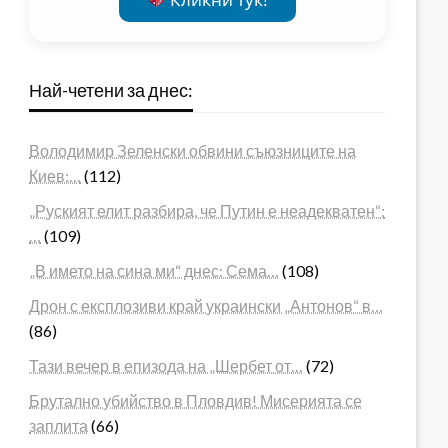
Най-четени за днес:
Володимир Зеленски обвини съюзниците на
Киев:…
(112)
„Руският елит разбира, че Путин е неадекватен“:
…
(109)
„В името на сина ми“ днес: Сема…
(108)
Дрон с експлозиви край украински „Антонов“ в…
(86)
Тази вечер в епизода на „Шербет от…
(72)
Брутално убийство в Пловдив! Мисерията се
заплита
(66)