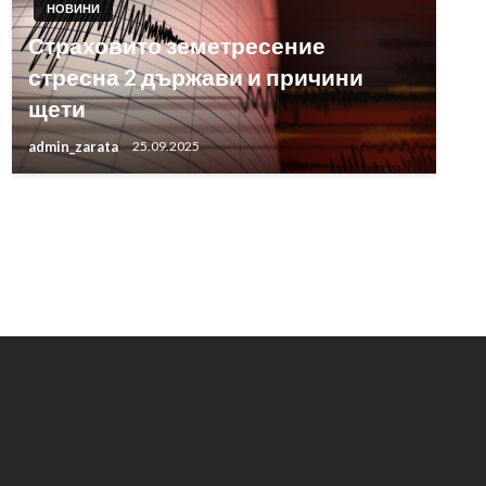
НОВИНИ
Страховито земетресение
стресна 2 държави и причини
щети
admin_zarata
25.09.2025