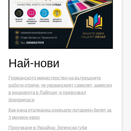
Най-нови
Германското министерство на вътрешните
работи отрече, че украинският самолет, замесен
в инцидента в Лайпциг, е превозвал
боеприпаси
Как една италианка изхвърли лотариен билет за
1 милион евро
Проучване в Украйна: Зеленски губи