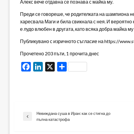
Алекс вече отдавна се познава с майка му.
Преди се говореше, че родителката на шампиона не
харесвала Маги и била свикнала с нея. И вероятно н
е лудо влюбен в другата, като всяка добра майка м
Публикувано с изричното съгласие на https://www.s
Прочетено 203 пъти, 1 прочита днес
Facebook
LinkedIn
X
Share
Невиждана суша в Иран: как се стигна до
Навигация
Previous
пълна катастрофа
Post