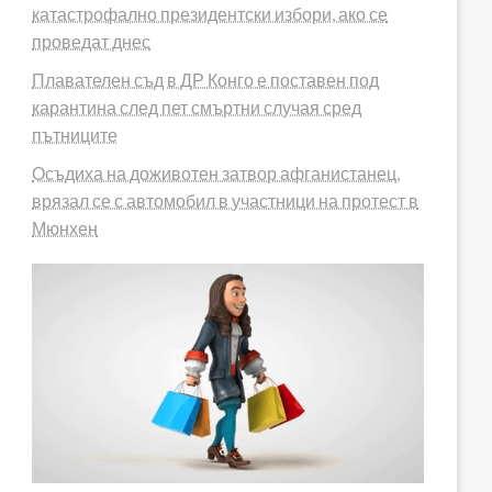
катастрофално президентски избори, ако се
проведат днес
Плавателен съд в ДР Конго е поставен под
карантина след пет смъртни случая сред
пътниците
Осъдиха на доживотен затвор афганистанец,
врязал се с автомобил в участници на протест в
Мюнхен