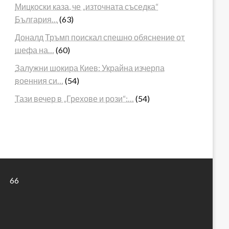
Мицкоски каза, че „източната съседка“
България…
(63)
Доналд Тръмп поискал спешно обяснение от
шефа на…
(60)
Залужни шокира Киев: Украйна изчерпа
военния си…
(54)
Тази вечер в „Грехове и рози“:…
(54)
66