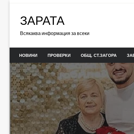
Skip
to
ЗАРАТА
content
Всякаква информация за всеки
НОВИНИ
ПРОВЕРКИ
ОБЩ. СТ.ЗАГОРА
ЗА