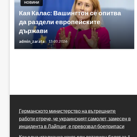
НОВИНИ
Кая Калас: Вашингтон се опитва
да раздели европейските
държави
admin_zarata
13.03.2026
Германското министерство на вътрешните
работи отрече, че украинският самолет, замесен в
инцидента в Лайпциг, е превозвал боеприпаси
Как една италианка изхвърли лотариен билет за 1