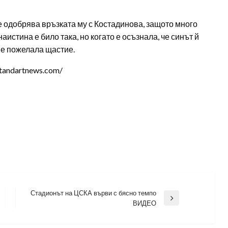
 одобрява връзката му с Костадинова, защото много
аистина е било така, но когато е осъзнала, че синът й
у е пожелала щастие.
tandartnews.com/
Стадионът на ЦСКА върви с бясно темпо
Next
ВИДЕО
Post