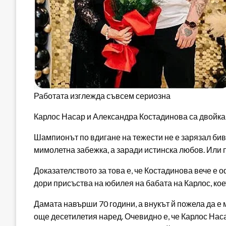
Работата изглежда съвсем сериозна
Карлос Насар и Александра Костадинова са двойка 
Шампионът по вдигане на тежести не е зарязал би
мимолетна забежка, а заради истинска любов. Или 
Доказателството за това е, че Костадинова вече е
дори присъства на юбилея на бабата на Карлос, ко
Дамата навърши 70 години, а внукът й пожела да е м
още десетилетия наред. Очевидно е, че Карлос Насар