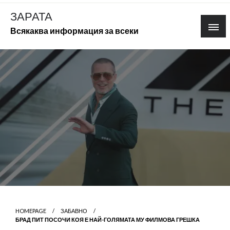
Skip
ЗАРАТА
to
Всякаква информация за всеки
content
HOMEPAGE
ЗАБАВНО
БРАД ПИТ ПОСОЧИ КОЯ Е НАЙ-ГОЛЯМАТА МУ ФИЛМОВА ГРЕШКА