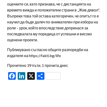
оценките си, като признава, че с дистанцията на
времето вижда и положителни страни в „Жив дявол“.
Въпреки това той остава категоричен, че опитът го е
научил да бъде далеч по-внимателен при избора на
роли – урок, който впоследствие допринася за
последвалата му поредица от успешни и високо
оценени проекти.
Публикувано съгласно общите разпоредби на
издателя на https://fakti.bg/life
Прочетено 39 пъти, 1 прочита днес
Facebook
LinkedIn
X
Share