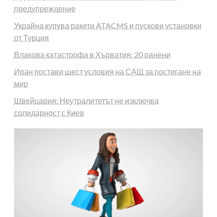
предупреждение
Украйна купува ракети ATACMS и пускови установки
от Турция
Влакова катастрофа в Хърватия: 20 ранени
Иран постави шест условия на САЩ за постигане на
мир
Швейцария: Неутралитетът не изключва
солидарност с Киев