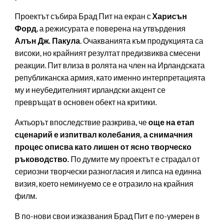
Проектът събира Брад Пит на екран с
Харисън
Форд
, а режисурата е поверена на утвърдения
Алън Дж. Пакула
. Очакванията към продукцията са
високи, но крайният резултат предизвиква смесени
реакции. Пит влиза в ролята на член на Ирландската
републиканска армия, като именно интерпретацията
му и неубедителният ирландски акцент се
превръщат в основен обект на критики.
Актьорът впоследствие разкрива, че
още на етап
сценарий е изпитвал колебания, а снимачния
процес описва като лишен от ясно творческо
ръководство.
По думите му проектът е страдал от
сериозни творчески разногласия и липса на единна
визия, което неминуемо се е отразило на крайния
филм.
В по-нови свои изказвания Брад Пит е по-умерен в