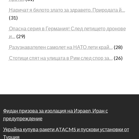
Наричат я бялото злато за здравето. Природата й…
(31)
Опасна серия в Германия! След летището дронове
и…
(29)
Разузнавателен самолет на НАТО лети край…
(28)
Стотици спят на улицата в Рим след спор за…
(26)
Фидан призова за изолация на Израел, Иран с
предупреждение
Украйна купува ракети ATACMS и пускови установки от
Турция