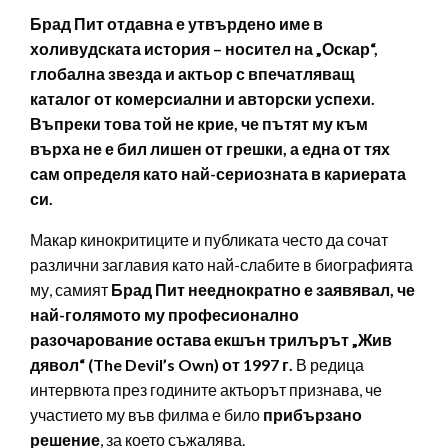
Брад Пит отдавна е утвърдено име в
холивудската история – носител на „Оскар“,
глобална звезда и актьор с впечатляващ
каталог от комерсиални и авторски успехи.
Въпреки това той не крие, че пътят му към
върха не е бил лишен от грешки, а една от тях
сам определя като най-сериозната в кариерата
си.
Макар кинокритиците и публиката често да сочат
различни заглавия като най-слабите в биографията
му, самият
Брад Пит нееднократно е заявявал, че
най-голямото му професионално
разочарование остава екшън трилърът „Жив
дявол“ (The Devil’s Own) от 1997 г.
В редица
интервюта през годините актьорът признава, че
участието му във филма е било
прибързано
решение
, за което съжалява.