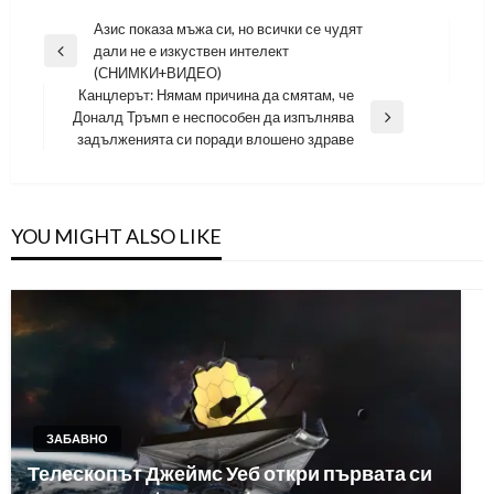
Навигация
Азис показа мъжа си, но всички се чудят
дали не е изкуствен интелект
Previous
(СНИМКИ+ВИДЕО)
Post
Канцлерът: Нямам причина да смятам, че
Доналд Тръмп е неспособен да изпълнява
Next
задълженията си поради влошено здраве
Post
YOU MIGHT ALSO LIKE
ЗАБАВНО
Телескопът Джеймс Уеб откри първата си