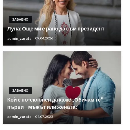
ЗАБАВНО
Луна: Още ми е рано да съм президент
admin_zarata
09.04.2026
ЗАБАВНО
Кой е по-склонен да каже „Обичам те“
първи – мъжът или жената?
admin_zarata
04.07.2025