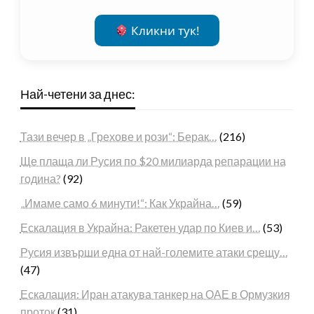
Кликни тук!
Най-четени за днес:
Тази вечер в „Грехове и рози“: Берак…
(216)
Ще плаща ли Русия по $20 милиарда репарации на
година?
(92)
„Имаме само 6 минути!“: Как Украйна…
(59)
Ескалация в Украйна: Ракетен удар по Киев и…
(53)
Русия извърши една от най-големите атаки срещу…
(47)
Ескалация: Иран атакува танкер на ОАЕ в Ормузкия
проток
(31)