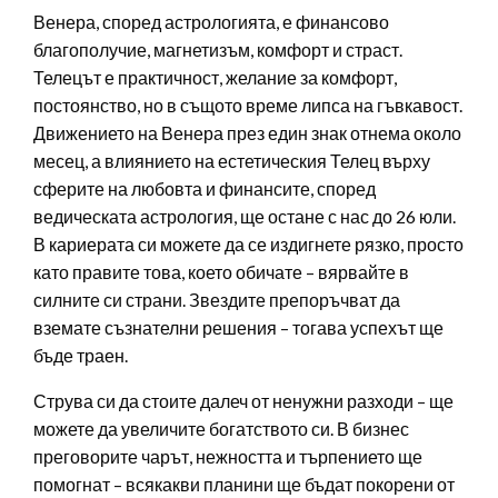
Венера, според астрологията, е финансово
благополучие, магнетизъм, комфорт и страст.
Телецът е практичност, желание за комфорт,
постоянство, но в същото време липса на гъвкавост.
Движението на Венера през един знак отнема около
месец, а влиянието на естетическия Телец върху
сферите на любовта и финансите, според
ведическата астрология, ще остане с нас до 26 юли.
В кариерата си можете да се издигнете рязко, просто
като правите това, което обичате – вярвайте в
силните си страни. Звездите препоръчват да
вземате съзнателни решения – тогава успехът ще
бъде траен.
Струва си да стоите далеч от ненужни разходи – ще
можете да увеличите богатството си. В бизнес
преговорите чарът, нежността и търпението ще
помогнат – всякакви планини ще бъдат покорени от