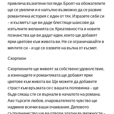
привлича възхитени погледи. Броят на обожателите
ще се увеличи и е напълно възможно да се развие
романтична история с един от тях. Изразете себе си
– и късметът ще ви даде блестящи шансове да
изпълните желанията си. Креативността и новите
познанства ще ви дадат идеи, които ще добавят
ярки цветове към живота ви. Не се ограничавайте в
мечтите си – и ще се озовете на вълна от късмет.
Скорпион
Скорпионите ще живеят за собствено удоволствие,
а изненадите и романтиката ще добавят ярки
цветове към живота ви. Ще можете да добавите
страст към връзката си с вашата половинка – ще
бъде сякаш сте се върнали в началото на романа.
Ако търсите любов, очарователното чувство ще
надмине всички ваши очаквания. Деловото
сътрудничество ще ви отвори златни възможности –