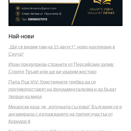
Най-нови
„Ще се видим там на 15 август“: ново нахлуване в
Сеута?
Иран предупреди страните от Персийския залив:
Спрете Тръмп или ще ви ударим жестоко
Папа Лъв XIV: Християните трябва да се
противопоставят на фундаментализма и да бъдат
творци на мира
Мицкоски каза, че „източната съседка“ България се е
ангажирала с изграждането на третия участък от
Коридор 8