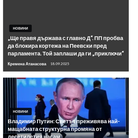
НОВИНИ
„Ще правя държава с главно Д“. ПП пробва
да блокира кортежа на Пеевски пред
парламента. Той заплаши да ги „приключи“
Кремена Атанасова
18.09.2025
НОВИНИ
Владимир Путин: Светът преживява най-
мащабната структурна промяна от
десетилетия насам