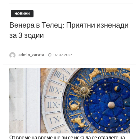
НОВИНИ
Венера в Телец: Приятни изненади
за 3 зодии
Posted
admin_zarata
02.07.2025
on
От време на време ще ви се иска да се отдадете на