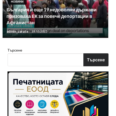
НОВИНИ
България и още 19 недоволни държави
призоваха ЕК за повече депортации в
Афганистан
admin_zarata
19.10.2025
Търсене
Търсене