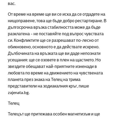
вас.
От време на време ще ви се иска да се отдадете на
нищоправене, това ще бъде добро рестартиране. В
дългосрочна връзка стабилността може да бъде
разклатена – не поставяйте под въпрос чувствата
си. Конфликтите ще се разрешават по-лесно от
обикновено, основното е да действате искрено.
Дълбочината на връзката ще ви даде непознати
усещания: ще се озовете в плен на щастието. Но
звездите обещават най-приятните изненади в
любовта по време на движението на чувствената
планета през знака на Телец на трима
представители на зодиакалния кръг, пише
zajenata.bg.
Телец
Телецът ще притежава особен магнетизъм и ще