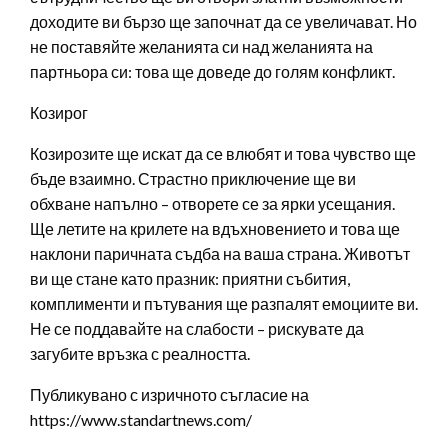
доходите ви бързо ще започнат да се увеличават. Но
не поставяйте желанията си над желанията на
партньора си: това ще доведе до голям конфликт.
Козирог
Козирозите ще искат да се влюбят и това чувство ще
бъде взаимно. Страстно приключение ще ви
обхване напълно – отворете се за ярки усещания.
Ще летите на крилете на вдъхновението и това ще
наклони паричната съдба на ваша страна. Животът
ви ще стане като празник: приятни събития,
комплименти и пътувания ще разпалят емоциите ви.
Не се поддавайте на слабости – рискувате да
загубите връзка с реалността.
Публикувано с изричното съгласие на
https://www.standartnews.com/