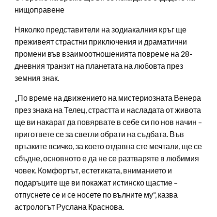
нищоправене
Няколко представители на зодиакалния кръг ще
преживеят страстни приключения и драматични
промени във взаимоотношенията повреме на 28-
дневния транзит на планетата на любовта през
земния знак.
„По време на движението на мистериозната Венера
през знака на Телец, страстта и насладата от живота
ще ви накарат да повярвате в себе си по нов начин –
пригответе се за светли обрати на съдбата. Във
връзките всичко, за което отдавна сте мечтали, ще се
сбъдне, основното е да не се разтваряте в любимия
човек. Комфортът, естетиката, вниманието и
подаръците ще ви покажат истинско щастие –
отпуснете се и се носете по вълните му“, казва
астрологът Руслана Краснова.