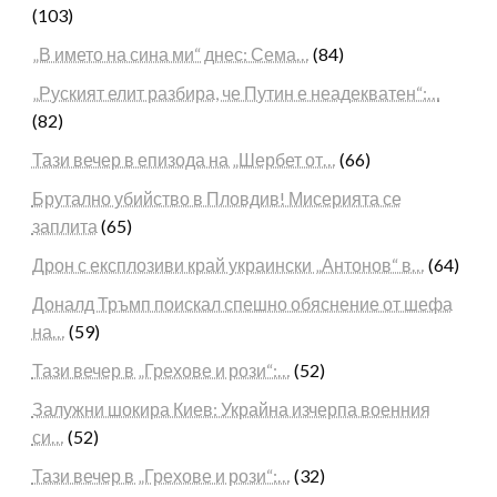
(103)
„В името на сина ми“ днес: Сема…
(84)
„Руският елит разбира, че Путин е неадекватен“:…
(82)
Тази вечер в епизода на „Шербет от…
(66)
Брутално убийство в Пловдив! Мисерията се
заплита
(65)
Дрон с експлозиви край украински „Антонов“ в…
(64)
Доналд Тръмп поискал спешно обяснение от шефа
на…
(59)
Тази вечер в „Грехове и рози“:…
(52)
Залужни шокира Киев: Украйна изчерпа военния
си…
(52)
Тази вечер в „Грехове и рози“:…
(32)