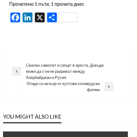
Прочетено 5 пъти, 1 прочита днес
Facebook
LinkedIn
X
Share
Навигация
Свален самолет и смърт в ареста. Докъде
може да стигне разривът между
Previous
Азербайджан и Русия
Post
Отиде си актьор от култови холивудски
Next
филми
Post
YOU MIGHT ALSO LIKE