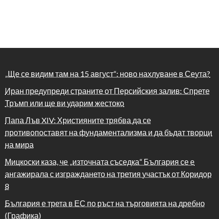
„Ще се видим там на 15 август“: ново нахлуване в Сеута?
Иран предупреди страните от Персийския залив: Спрете
Тръмп или ще ви ударим жестоко
Папа Лъв XIV: Християните трябва да се
противопоставят на фундаментализма и да бъдат творци
на мира
Мицкоски каза, че „източната съседка“ България се е
ангажирала с изграждането на третия участък от Коридор
8
България е трета в ЕС по ръст на търговията на дребно
(Графика)