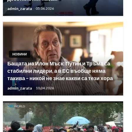
admin_zarata
05.06.2026
НОВИНИ
Бащата на Илон Мъск: Путин и Тръмп са
стабилни лидери, а в ЕС въобще няма
такива – никой не знае какви са тези хора
admin_zarata
10.04.2026