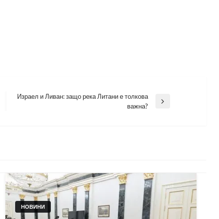
Израел и Ливан: защо река Литани е толкова
Next
важна?
Post
НОВИНИ