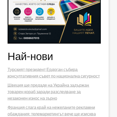
Най-нови
Турският президент Ердоган събира
консултативния съвет по национална сигурност
Швеция ще предаде на Украйна задържан
товарен кораб заради разследване за
незаконен износ на зърно
Франция слага край на нежеланите рекламни
обаждания: телемаркетингът вече ще изисква