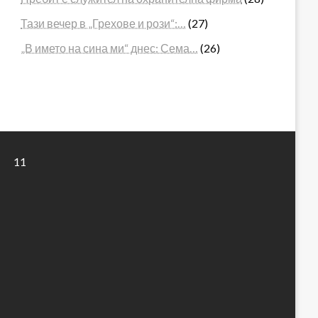
Тази вечер в „Грехове и рози“:…
(27)
„В името на сина ми“ днес: Сема…
(26)
11