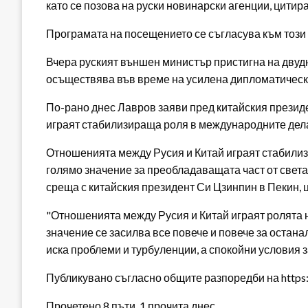
като се позова на руски новинарски агенции, цит
Програмата на посещението се съгласува към този
Вчера руският външен министър пристигна на двуд
осъществява във време на усилена дипломатическа 
По-рано днес Лавров заяви пред китайския презид
играят стабилизираща роля в международните дел
Отношенията между Русия и Китай играят стабилиз
голямо значение за преобладаващата част от свет
среща с китайския президент Си Цзинпин в Пекин, 
"Отношенията между Русия и Китай играят ролята 
значение се засилва все повече и повече за останал
иска проблеми и турбуленции, а спокойни условия з
Публикувано съгласно общите разпоредби на https:/
Прочетено 8 пъти, 1 прочита днес