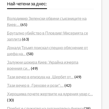
Най-четени за днес:
Володимир Зеленски обвини съюзниците на
Киев:…
(65)
Брутално убийство в Пловдив! Мисерията се
заплита
(63)
Доналд Тръмп поискал спешно обяснение от
шефа на…
(58)
Залужни шокира Киев: Украйна изчерпа
военния си…
(49)
Тази вечер в епизода на „Шербет от…
(49)
Тази вечер в „Грехове и рози“:…
(42)
Хирошима почете жертвите на ядрения удар с…
(30)
Пребит е служител на охранителна фирма
(28)