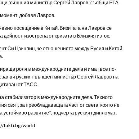
иращи външния министър Сергей Лавров, съобщи БТА.
 момент, добавя Лавров.
невно посещение в Китай. Визитата на Лавров се
дейност, изострена от кризата в Близкия изток.
ент Си Цзинпин, че отношенията между Русия и Китай
а.
ираща роля в международните дела и имат все по-
а, заяви руският външен министър Сергей Лавров на
цитиран от ТАСС.
на стабилизатор в международните дела. Тяхното
ия свят, за преобладаващата част от света, която не
а устойчиво развитие", подчерта руският дипломат.
/fakti.bg/world