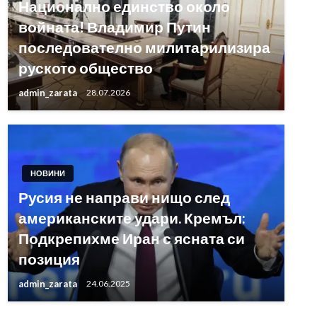
Национално единство около
войната! Владимир Путин
последователно милитарилизира
руското общество
admin_zarata
28.07.2026
НОВИНИ
Русия не направи нищо след
американските удари. Кремъл:
Подкрепихме Иран с ясната си
позиция
admin_zarata
24.06.2025