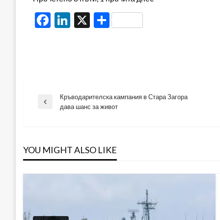
Facebook
LinkedIn
X
Share
Кръводарителска кампания в Стара Загора
Навигация
Previous
дава шанс за живот
Post
YOU MIGHT ALSO LIKE