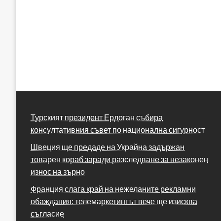
Турският президент Ердоган събира
консултативния съвет по национална сигурност
Швеция ще предаде на Украйна задържан
товарен кораб заради разследване за незаконен
износ на зърно
Франция слага край на нежеланите рекламни
обаждания: телемаркетингът вече ще изисква
съгласие