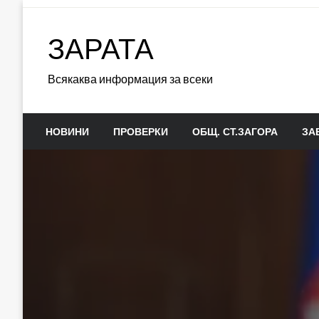
Skip
to
ЗАРАТА
content
Всякаква информация за всеки
НОВИНИ
ПРОВЕРКИ
ОБЩ. СТ.ЗАГОРА
ЗА