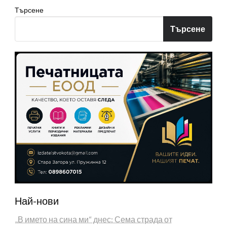
Търсене
Търсене
Най-нови
„В името на сина ми“ днес: Сема страда от