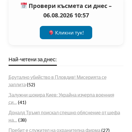
Провери късмета си днес –
06.08.2026 10:57
Кликни тук!
Най-четени за днес:
Брутално убийство в Пловдив! Мисерията се
заплита
(52)
Залужни шокира Киев: Украйна изчерпа военния
си…
(41)
Доналд Тръмп поискал спешно обяснение от шефа
на…
(38)
Пребит е служител на охранителна фирма
(27)