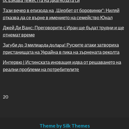
осъзнава тежестта на диагнозата си
Тази вечер в епизода на „Шербет от боровинки“: Ниляй
отказва да се върне в имението на семейство Юнал
Джей Ди Ванс: Преговорите с Иран ще бъдат трудни и ще
отнемат време
Зaгyби дo 3 милиapдa дoлapa! Руските атаки затвориха
пристанищата на Украйна в пика на зърнената реколта
Интервю | Истинската иновация идва от решаването на
реални проблеми на потребителите
20
Theme by Silk Themes