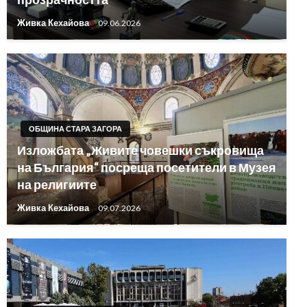
Живка Кехайова
09.06.2026
ОБЩИНА СТАРА ЗАГОРА
Изложбата „Живите човешки съкровища
на България“ посреща посетители в Музея
на религиите
Живка Кехайова
09.07.2026