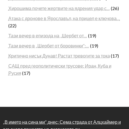
Хирошима почете жертвите на ядрения удар с…
(26)
Атака с дронове в Ярославъл, на прицел е ключова…
(22)
Тази вечер в епизода на „Шербет от…
(19)
Тази вечер в „Шербет от боровинки“:…
(19)
Критично нисък Дунав! Растат тревогите за тока
(17)
САЩ пред геополитически трусове: Иран, Куба и
Русия
(17)
„В името на сина ми“ днес: Сема страда от Алцхаймер и