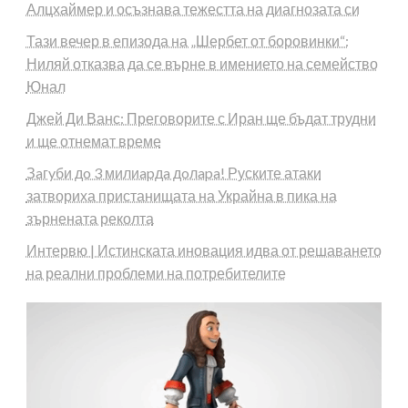
Алцхаймер и осъзнава тежестта на диагнозата си
Тази вечер в епизода на „Шербет от боровинки“:
Ниляй отказва да се върне в имението на семейство
Юнал
Джей Ди Ванс: Преговорите с Иран ще бъдат трудни
и ще отнемат време
Зaгyби дo 3 милиapдa дoлapa! Руските атаки
затвориха пристанищата на Украйна в пика на
зърнената реколта
Интервю | Истинската иновация идва от решаването
на реални проблеми на потребителите