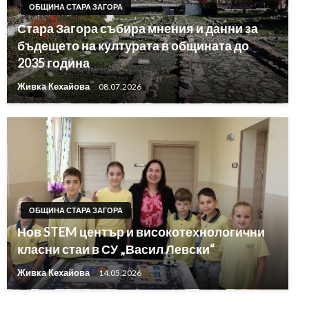
ОБЩИНА СТАРА ЗАГОРА
Стара Загора събира мнения и данни за
бъдещето на културата в общината до
2035 година
Живка Кехайова
08.07.2026
ОБЩИНА СТАРА ЗАГОРА
Нов STEM център и високотехнологични
класни стаи в СУ „Васил Левски“
Живка Кехайова
14.05.2026