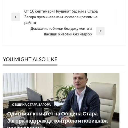
Навигация
От 10 септември Плувният басейн в Стара
Загора преминава към нормален режим на
Previous
работа
Post
Домашни любимци без документи и
Next
пасящи животни без надзор
Post
YOU MIGHT ALSO LIKE
ОБЩИНА СТАРА ЗАГОРА
Одитният комитет на Община Стара
Загора надгражда контрола и повишава
прозрачността