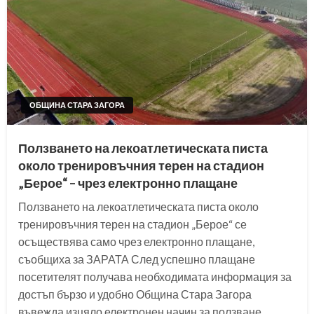
ОБЩИНА СТАРА ЗАГОРА
Ползването на лекоатлетическата писта
около тренировъчния терен на стадион
„Берое“ – чрез електронно плащане
Ползването на лекоатлетическата писта около
тренировъчния терен на стадион „Берое“ се
осъществява само чрез електронно плащане,
съобщиха за ЗАРАТА След успешно плащане
посетителят получава необходимата информация за
достъп бързо и удобно Община Стара Загора
въвежда изцяло електронен начин за ползване…