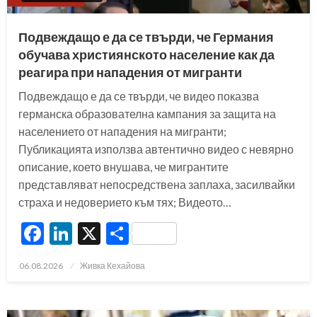
Подвеждащо е да се твърди, че Германия
обучава християнското население как да
реагира при нападения от мигранти
Подвеждащо е да се твърди, че видео показва
германска образователна кампания за защита на
населението от нападения на мигранти;
Публикацията използва автентично видео с невярно
описание, което внушава, че мигрантите
представляват непосредствена заплаха, засилвайки
страха и недоверието към тях; Видеото…
Facebook
LinkedIn
X
Share
Posted
06.08.2026
Живка Кехайова
on