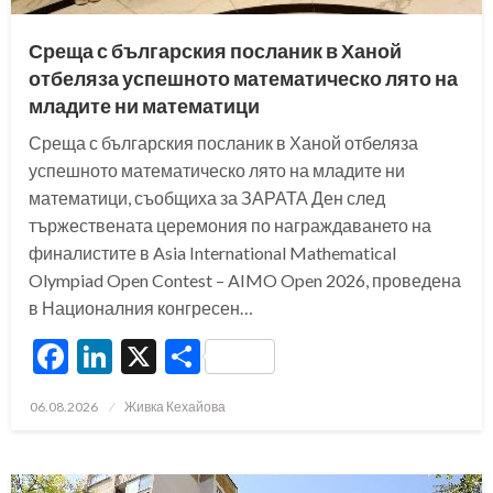
Среща с българския посланик в Ханой
отбеляза успешното математическо лято на
младите ни математици
Среща с българския посланик в Ханой отбеляза
успешното математическо лято на младите ни
математици, съобщиха за ЗАРАТА Ден след
тържествената церемония по награждаването на
финалистите в Asia International Mathematical
Olympiad Open Contest – AIMO Open 2026, проведена
в Националния конгресен…
Facebook
LinkedIn
X
Share
Posted
06.08.2026
Живка Кехайова
on