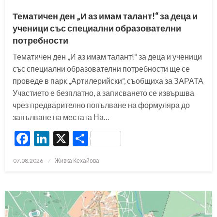
Тематичен ден „И аз имам талант!“ за деца и
ученици със специални образователни
потребности
Тематичен ден „И аз имам талант!“ за деца и ученици
със специални образователни потребности ще се
проведе в парк „Артилерийски“, съобщиха за ЗАРАТА
Участието е безплатно, а записването се извършва
чрез предварително попълване на формуляра до
запълване на местата На…
Facebook
LinkedIn
X
Share
Posted
07.08.2026
Живка Кехайова
on