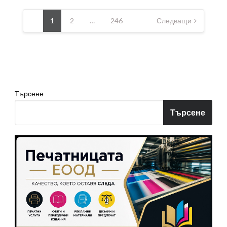
Разделяне
на
1
2
…
246
Следващи
публикациите
на
страници
Търсене
Търсене