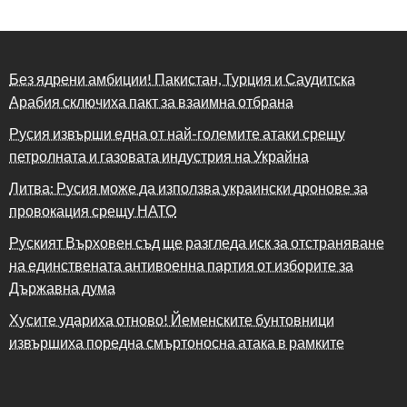
Без ядрени амбиции! Пакистан, Турция и Саудитска
Арабия сключиха пакт за взаимна отбрана
Русия извърши една от най-големите атаки срещу
петролната и газовата индустрия на Украйна
Литва: Русия може да използва украински дронове за
провокация срещу НАТО
Руският Върховен съд ще разгледа иск за отстраняване
на единствената антивоенна партия от изборите за
Държавна дума
Хусите удариха отново! Йеменските бунтовници
извършиха поредна смъртоносна атака в рамките