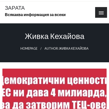
Skip
ЗАРАТА
to
Всякаква информация за всеки
content
Живка Кехайова
HOMEPAGE
AUTHOR :ЖИВКА КЕХАЙОВА