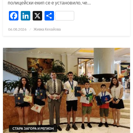
полицейски екип се е установило, че…
Facebook
LinkedIn
X
Share
Posted
06.08.2026
Живка Кехайова
on
СТАРА ЗАГОРА И РЕГИОН