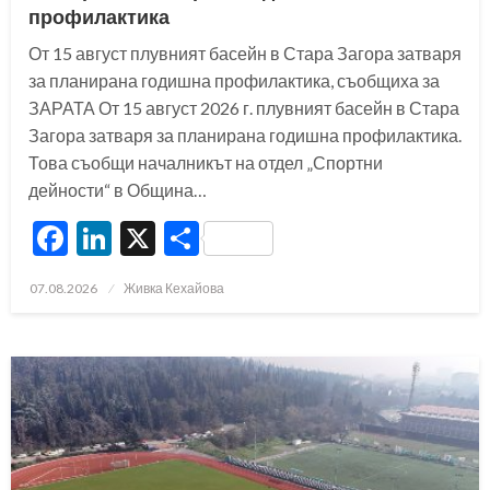
профилактика
От 15 август плувният басейн в Стара Загора затваря
за планирана годишна профилактика, съобщиха за
ЗАРАТА От 15 август 2026 г. плувният басейн в Стара
Загора затваря за планирана годишна профилактика.
Това съобщи началникът на отдел „Спортни
дейности“ в Община…
Facebook
LinkedIn
X
Share
Posted
07.08.2026
Живка Кехайова
on