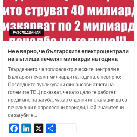
РАЗСЛЕДВАНИЯ
Не е вярно, че българските електроцентрали
на въглища печелят милиарди на година
Твърдението, че топлоелектрическите централи в
България печелят милиарди на година, е невярно;
Последните публикувани финансови отчети на
големите ТЕЦ показват, че като цяло те работят
предимно на загуба, макар отделни инсталации да са
печеливши в определени периоди; Най-значителни
са загубите…
Facebook
LinkedIn
X
Share