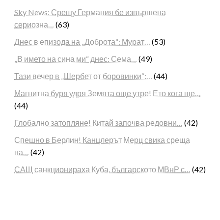
Sky News: Срещу Германия бе извършена
сериозна…
(63)
Днес в епизода на „Доброта“: Мурат…
(53)
„В името на сина ми“ днес: Сема…
(49)
Тази вечер в „Шербет от боровинки“:…
(44)
Магнитна буря удря Земята още утре! Ето кога ще…
(44)
Глобално затопляне! Китай започва редовни…
(42)
Спешно в Берлин! Канцлерът Мерц свика среща
на…
(42)
САЩ санкционираха Куба, българското МВнР с…
(42)