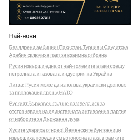
Най-нови
Без ядрени амбиции! Пакистан, Турция и Саудитска
Арабия сключиха пакт за взаимна отбрана
Русия извърши една от най-големите атаки срещу
петролната и газовата индустрия на Украйна
Литва: Русия може да използва украински дронове
за провокация срещу НАТО
Руският Върховен съд ще разгледа иск за
отстраняване на единствената антивоенна партия
от изборите за Държавна дума
Хусите удариха отново! Йеменските бунтовници
извършиха поредна смъртоносна атака в рамките