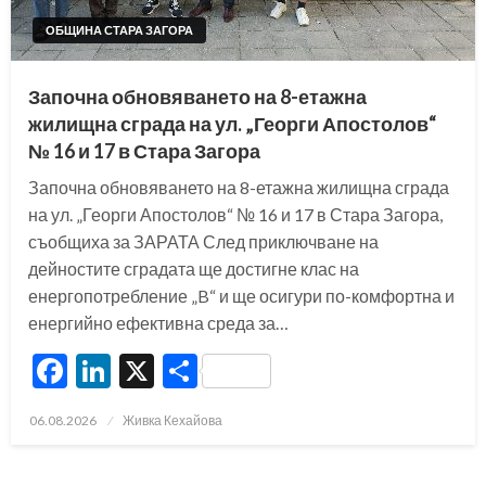
ОБЩИНА СТАРА ЗАГОРА
Започна обновяването на 8-етажна
жилищна сграда на ул. „Георги Апостолов“
№ 16 и 17 в Стара Загора
Започна обновяването на 8-етажна жилищна сграда
на ул. „Георги Апостолов“ № 16 и 17 в Стара Загора,
съобщиха за ЗАРАТА След приключване на
дейностите сградата ще достигне клас на
енергопотребление „B“ и ще осигури по-комфортна и
енергийно ефективна среда за…
Facebook
LinkedIn
X
Share
Posted
06.08.2026
Живка Кехайова
on