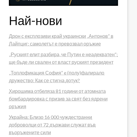
Най-нови
Дрон с експлозиви край украински „Антонов“ в
Лайпциг: самолетът е превозвал оръжие
„Руският елит разбира, че Путин е неадекватен“:
ще бъде ли свален от власт руският президент
„Топлофикация София“ e (полу)фалирало
дружество: Как се стигна дотук?
Хирошима отбеляза 81 години от атомната
бомбардировка с призив за свят без ядрени
оръжия
Украйна: Близо 16 000 чуждестранни
доброволци от 72 държави служат във
въоръжените сили