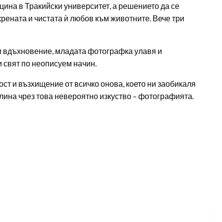
ина в Тракийски университет, а решението да се
рената и чистата ѝ любов към животните. Вече три
 и вдъхновение, младата фотографка улавя и
 свят по неописуем начин.
ст и възхищение от всичко онова, което ни заобикаля
лина чрез това невероятно изкуство – фотографията.