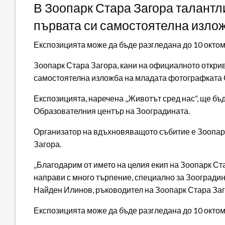
В Зоопарк Стара Загора талант
първата си самостоятелна изло
Експозицията може да бъде разгледана до 10 октом
Зоопарк Стара Загора, кани на официалното откриван
самостоятелна изложба на младата фотографката 
Експозицията, наречена „Животът сред нас“, ще бъ
Образователния център на Зооградината.
Организатор на вдъхновяващото събитие е Зоопарк
Загора.
„Благодарим от името на целия екип на Зоопарк С
направи с много търпение, специално за Зооградин
Найден Илинов, ръководител на Зоопарк Стара Заг
Експозицията може да бъде разгледана до 10 октом