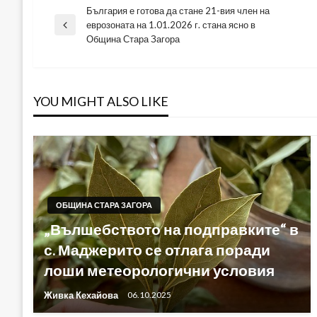
България е готова да стане 21-вия член на
Навигация
еврозоната на 1.01.2026 г. стана ясно в
Previous
Община Стара Загора
Post
YOU MIGHT ALSO LIKE
ОБЩИНА СТАРА ЗАГОРА
„Вълшебството на подправките“ в
с. Маджерито се отлага поради
лоши метеорологични условия
Живка Кехайова
06.10.2025