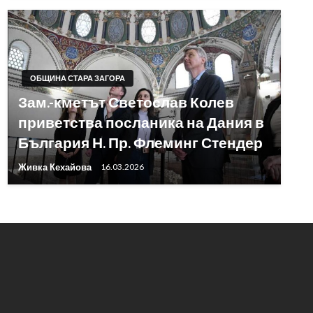
ОБЩИНА СТАРА ЗАГОРА
Зам.-кметът Светослав Колев
приветства посланика на Дания в
България Н. Пр. Флеминг Стендер
Живка Кехайова
16.03.2026