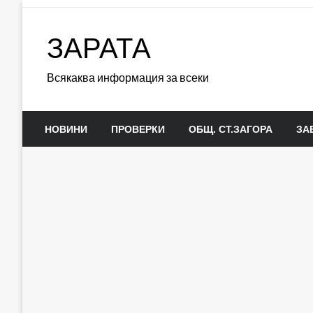
Skip
to
ЗАРАТА
content
Всякаква информация за всеки
НОВИНИ
ПРОВЕРКИ
ОБЩ. СТ.ЗАГОРА
ЗА