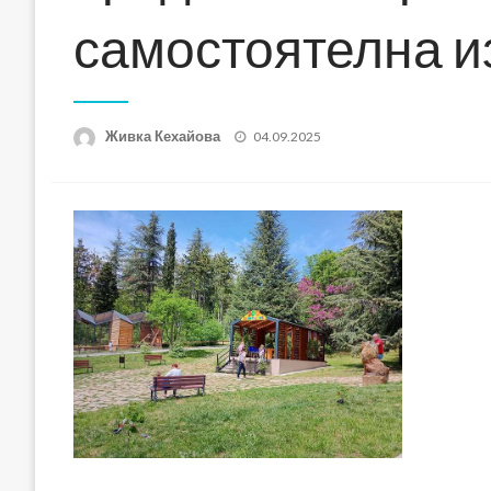
самостоятелна 
Posted
Живка Кехайова
04.09.2025
on