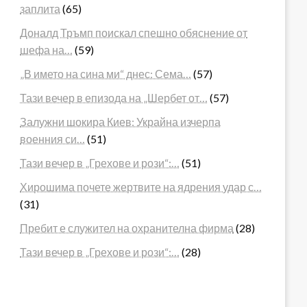
заплита
(65)
Доналд Тръмп поискал спешно обяснение от
шефа на…
(59)
„В името на сина ми“ днес: Сема…
(57)
Тази вечер в епизода на „Шербет от…
(57)
Залужни шокира Киев: Украйна изчерпа
военния си…
(51)
Тази вечер в „Грехове и рози“:…
(51)
Хирошима почете жертвите на ядрения удар с…
(31)
Пребит е служител на охранителна фирма
(28)
Тази вечер в „Грехове и рози“:…
(28)