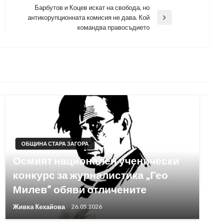
Барбутов и Коцев искат на свобода, но
антикорупционната комисия не дава. Кой
Next
командва правосъдието
Post
ОБЩИНА СТАРА ЗАГОРА
Осмият национален ученически
конкурс за журналистика „Гео
Милев“ обяви отличените
Живка Кехайова
26.05.2026