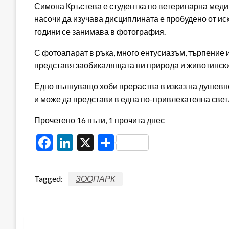
Симона Кръстева е студентка по ветеринарна медиц
насочи да изучава дисциплината е пробудено от иск
години се занимава в фотография.
С фотоапарат в ръка, много ентусиазъм, търпение
представя заобикалящата ни природа и животински
Едно вълнуващо хоби прераства в изказ на душевно
и може да представи в една по-привлекателна свет
Прочетено 16 пъти, 1 прочита днес
Facebook
LinkedIn
X
Share
Tagged:
ЗООПАРК