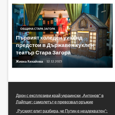
ОБЩИНА СТАРА ЗАГОРА
Първият коледен уикенд
предстои в Държавен куклен
театър Стара Загора
Живка Кехайова
12.12.2025
Дрон с експлозиви край украински „Антонов“ в
Лайпциг: самолетът е превозвал оръжие
„Руският елит разбира, че Путин е неадекватен“: