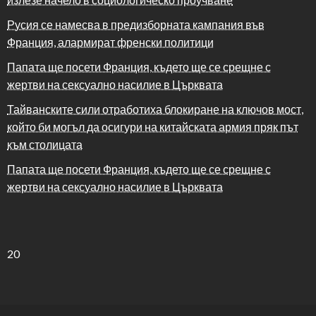
Русия се намесва в предизборната кампания във
Франция, алармират френски политици
Папата ще посети Франция, където ще се срещне с
жертви на сексуално насилие в Църквата
Тайванските сили отработиха блокиране на ключов мост,
който би могъл да осигури на китайската армия пряк път
към столицата
Папата ще посети Франция, където ще се срещне с
жертви на сексуално насилие в Църквата
20