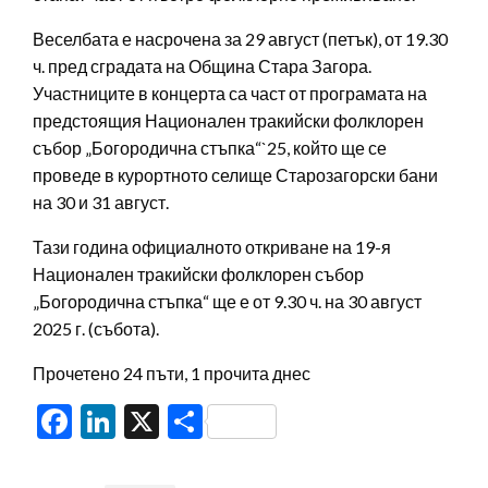
Веселбата е насрочена за 29 август (петък), от 19.30
ч. пред сградата на Община Стара Загора.
Участниците в концерта са част от програмата на
предстоящия Национален тракийски фолклорен
събор „Богородична стъпка“`25, който ще се
проведе в курортното селище Старозагорски бани
на 30 и 31 август.
Тази година официалното откриване на 19-я
Национален тракийски фолклорен събор
„Богородична стъпка“ ще е от 9.30 ч. на 30 август
2025 г. (събота).
Прочетено 24 пъти, 1 прочита днес
Facebook
LinkedIn
X
Share