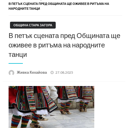
В ПЕТЪК СЦЕНАТА ПРЕД ОБЩИНАТА ЩЕ ОЖИВЕЕ В РИТЪМА НА
НАРОДНИТЕ ТАНЦИ
ОБЩИНА СТАРА ЗАГОРА
В петък сцената пред Общината ще
оживее в ритъма на народните
танци
Posted
Живка Кехайова
27.08.2025
on