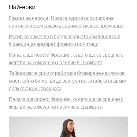
Най-нови
Гласът на народа! Новата турска опозиционна
партия излезе начело в социологическо проучване
Русия се намесва в предизборната кампания във
Франция, алармират френски политици
Папата ще посети Франция, където ще се срещне с
жертви на сексуално насилие в Църквата
Тайванските сили отработиха блокиране на ключов
мост, който би могъл да осигури на китайската армия
пряк път към столицата
Папата ще посети Франция, където ще се срещне с
жертви на сексуално насилие в Църквата