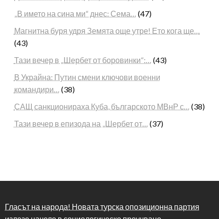
„В името на сина ми“ днес: Сема…
(47)
Магнитна буря удря Земята още утре! Ето кога ще…
(43)
Тази вечер в „Шербет от боровинки“:…
(43)
В Украйна: Путин смени ключови военни
командири…
(38)
САЩ санкционираха Куба, българското МВнР с…
(38)
Тази вечер в епизода на „Шербет от…
(37)
Гласът на народа! Новата турска опозиционна партия
излезе начело в социологическо проучване