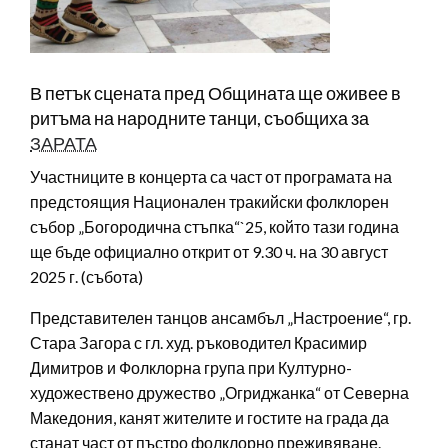
В петък сцената пред Общината ще оживее в
ритъма на народните танци, съобщиха за
ЗАРАТА
Участниците в концерта са част от програмата на
предстоящия Национален тракийски фолклорен
събор „Богородична стъпка“`25, който тази година
ще бъде официално открит от 9.30 ч. на 30 август
2025 г. (събота)
Представителен танцов ансамбъл „Настроение“, гр.
Стара Загора с гл. худ. ръководител Красимир
Димитров и Фолклорна група при Културно-
художествено дружество „Огриджанка“ от Северна
Македония, канят жителите и гостите на града да
станат част от пъстро фолклорно преживяване.