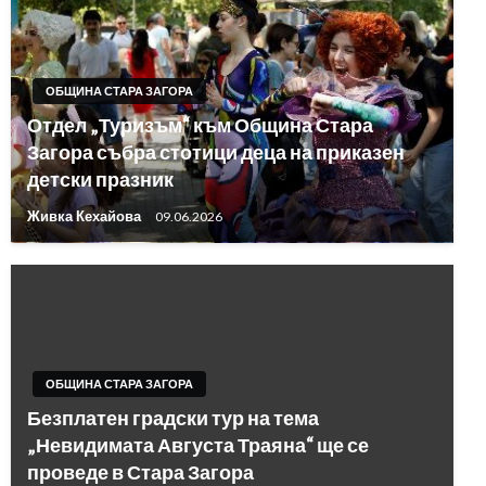
ОБЩИНА СТАРА ЗАГОРА
Отдел „Туризъм“ към Община Стара
Загора събра стотици деца на приказен
детски празник
Живка Кехайова
09.06.2026
ОБЩИНА СТАРА ЗАГОРА
Безплатен градски тур на тема
„Невидимата Августа Траяна“ ще се
проведе в Стара Загора