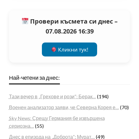
Провери късмета си днес –
07.08.2026 16:39
Кликни тук!
Най-четени за днес:
Тази вечер в „Грехове и рози“: Берак…
(194)
Военен анализатор заяви, че Северна Корея е…
(70)
Sky News: Срещу Германия бе извършена
сериозна…
(55)
Днес в епизода на „Доброта“: Мурат…
(49)