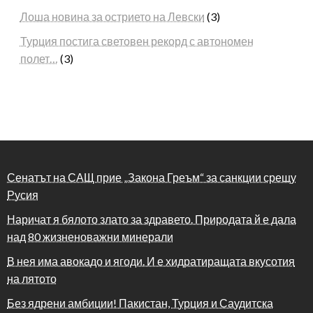
Лоша новина за острието на Левски
(3)
Турция постига световен рекорд с автономен
полет…
(3)
Сенатът на САЩ прие „Закона Греъм“ за санкции срещу
Русия
Наричат я бялото злато за здравето. Природата й е дала
над 80 жизненоважни минерали
В нея има авокадо и ягоди. И е хидратиращата вкусотия
на лятото
Без ядрени амбиции! Пакистан, Турция и Саудитска