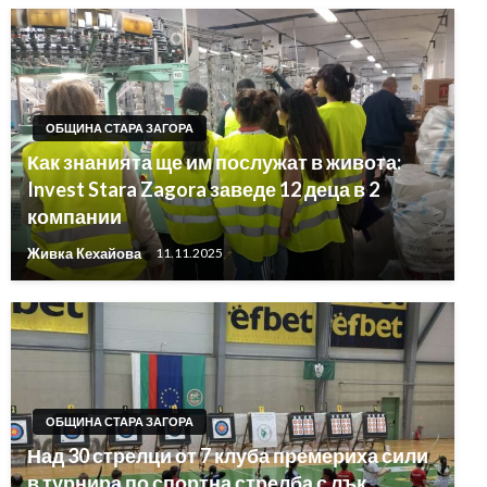
ОБЩИНА СТАРА ЗАГОРА
Как знанията ще им послужат в живота:
Invest Stara Zagora заведе 12 деца в 2
компании
Живка Кехайова
11.11.2025
ОБЩИНА СТАРА ЗАГОРА
Над 30 стрелци от 7 клуба премериха сили
в турнира по спортна стрелба с лък