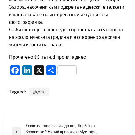
Загора, насочени към подкрепа на детските таланти
и насърчаване на интереса към изкуството и
фотографията.
Събитието ще се проведе в пролетната атмосфера
на зоологическата градина и е отворено за всички
жители и гости на града.
Прочетено 13 пъти, 1 прочита днес
Facebook
LinkedIn
X
Share
Tagged:
деца
Навигация
Какво следва в епизода на „Шербет от
боровинки“: Ниляй провокира Мустафа,
Previous