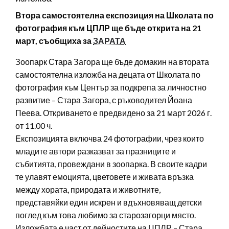
Втора самостоятелна експозиция на Школата по
фотография към ЦПЛР ще бъде открита на 21
март, съобщиха за
ЗАРАТА
Зоопарк Стара Загора ще бъде домакин на втората
самостоятелна изложба на децата от Школата по
фотография към Център за подкрепа за личностно
развитие – Стара Загора, с ръководител Йоана
Пеева. Откриването е предвидено за 21 март 2026 г.
от 11.00 ч.
Експозицията включва 24 фотографии, чрез които
младите автори разказват за празниците и
събитията, провеждани в зоопарка. В своите кадри
те улавят емоцията, цветовете и живата връзка
между хората, природата и животните,
представяйки един искрен и вдъхновяващ детски
поглед към това любимо за старозагорци място.
Изложбата е част от дейностите на ЦПЛР – Стара