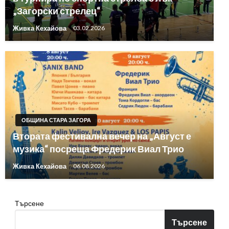
„Загорски стрелец“
Живка Кехайова
03.02.2026
ОБЩИНА СТАРА ЗАГОРА
Втората фестивална вечер на „Август е
музика“ посреща Фредерик Виал Трио
Живка Кехайова
06.08.2026
Търсене
Търсене