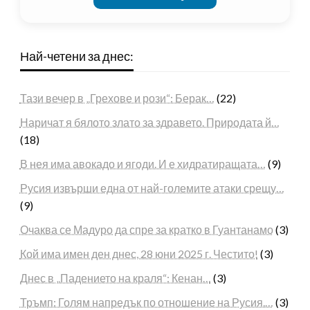
Най-четени за днес:
Тази вечер в „Грехове и рози“: Берак…
(22)
Наричат я бялото злато за здравето. Природата й…
(18)
В нея има авокадо и ягоди. И е хидратиращата…
(9)
Русия извърши една от най-големите атаки срещу…
(9)
Очаква се Мадуро да спре за кратко в Гуантанамо
(3)
Кой има имен ден днес, 28 юни 2025 г. Честито!
(3)
Днес в „Падението на краля“: Кенан…
(3)
Тръмп: Голям напредък по отношение на Русия.…
(3)