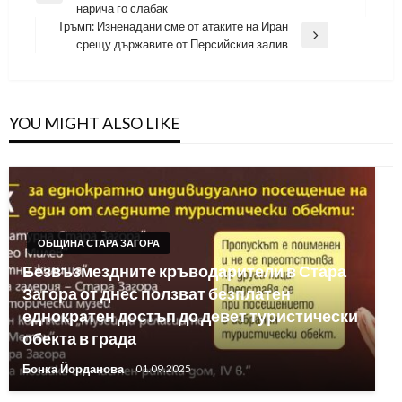
нарича го слабак
Post
Тръмп: Изненадани сме от атаките на Иран
Next
срещу държавите от Персийския залив
Post
YOU MIGHT ALSO LIKE
ОБЩИНА СТАРА ЗАГОРА
Безвъзмездните кръводарители в Стара
Загора от днес ползват безплатен
еднократен достъп до девет туристически
обекта в града
Бонка Йорданова
01.09.2025