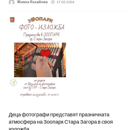
Posted
Живка Кехайова
17.03.2026
on
Деца фотографи представят празничната
атмосфера на Зоопарк Стара Загора в своя
изложба