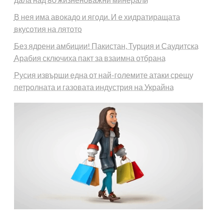
В нея има авокадо и ягоди. И е хидратиращата
вкусотия на лятото
Без ядрени амбиции! Пакистан, Турция и Саудитска
Арабия сключиха пакт за взаимна отбрана
Русия извърши една от най-големите атаки срещу
петролната и газовата индустрия на Украйна