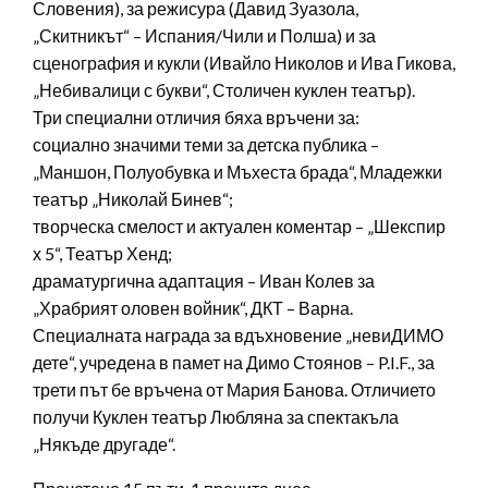
Словения), за режисура (Давид Зуазола,
„Скитникът“ – Испания/Чили и Полша) и за
сценография и кукли (Ивайло Николов и Ива Гикова,
„Небивалици с букви“, Столичен куклен театър).
Три специални отличия бяха връчени за:
социално значими теми за детска публика –
„Маншон, Полуобувка и Мъхеста брада“, Младежки
театър „Николай Бинев“;
творческа смелост и актуален коментар – „Шекспир
х 5“, Театър Хенд;
драматургична адаптация – Иван Колев за
„Храбрият оловен войник“, ДКТ – Варна.
Специалната награда за вдъхновение „невиДИМО
дете“, учредена в памет на Димо Стоянов – P.I.F., за
трети път бе връчена от Мария Банова. Отличието
получи Куклен театър Любляна за спектакъла
„Някъде другаде“.