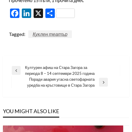
Прочетено 15 пъти, 1 прочита днес
Facebook
LinkedIn
X
Share
Tagged:
Куклен театър
Навигация
Културен афиш на Стара Загора за
Previous
периода 8 – 14 септември 2025 година
Post
Поради авария угасна светофарната
Next
уредба на кръстовище в Стара Загора
Post
YOU MIGHT ALSO LIKE