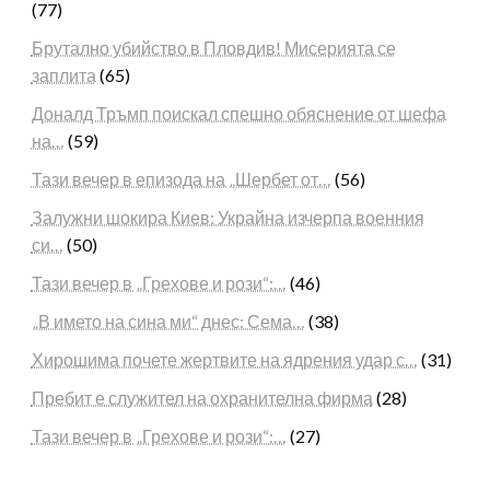
(77)
Брутално убийство в Пловдив! Мисерията се
заплита
(65)
Доналд Тръмп поискал спешно обяснение от шефа
на…
(59)
Тази вечер в епизода на „Шербет от…
(56)
Залужни шокира Киев: Украйна изчерпа военния
си…
(50)
Тази вечер в „Грехове и рози“:…
(46)
„В името на сина ми“ днес: Сема…
(38)
Хирошима почете жертвите на ядрения удар с…
(31)
Пребит е служител на охранителна фирма
(28)
Тази вечер в „Грехове и рози“:…
(27)