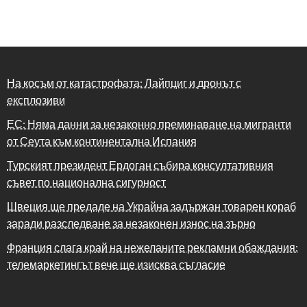
На косъм от катастрофата: Лайпциг и дронът с
експлозиви
ЕС: Няма данни за незаконно преминаване на мигранти
от Сеута към континентална Испания
Турският президент Ердоган събира консултативния
съвет по национална сигурност
Швеция ще предаде на Украйна задържан товарен кораб
заради разследване за незаконен износ на зърно
Франция слага край на нежеланите рекламни обаждания:
телемаркетингът вече ще изисква съгласие