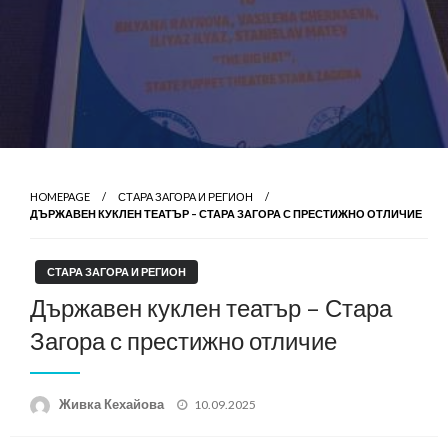
HOMEPAGE
СТАРА ЗАГОРА И РЕГИОН
ДЪРЖАВЕН КУКЛЕН ТЕАТЪР – СТАРА ЗАГОРА С ПРЕСТИЖНО ОТЛИЧИЕ
СТАРА ЗАГОРА И РЕГИОН
Държавен куклен театър – Стара
Загора с престижно отличие
Posted
Живка Кехайова
10.09.2025
on