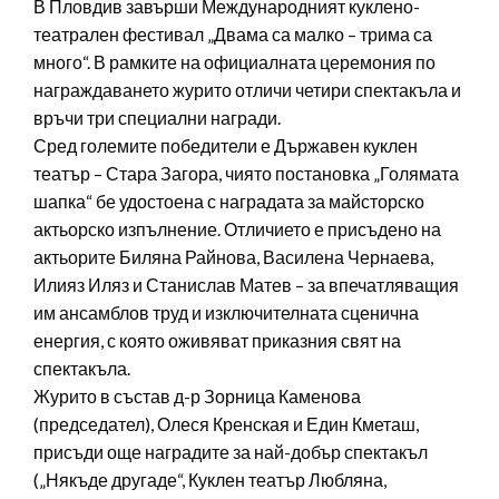
В Пловдив завърши Международният куклено-
театрален фестивал „Двама са малко – трима са
много“. В рамките на официалната церемония по
награждаването журито отличи четири спектакъла и
връчи три специални награди.
Сред големите победители е Държавен куклен
театър – Стара Загора, чиято постановка „Голямата
шапка“ бе удостоена с наградата за майсторско
актьорско изпълнение. Отличието е присъдено на
актьорите Биляна Райнова, Василена Чернаева,
Илияз Иляз и Станислав Матев – за впечатляващия
им ансамблов труд и изключителната сценична
енергия, с която оживяват приказния свят на
спектакъла.
Журито в състав д-р Зорница Каменова
(председател), Олеся Кренская и Един Кметаш,
присъди още наградите за най-добър спектакъл
(„Някъде другаде“, Куклен театър Любляна,