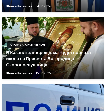
Живка Кехайова
04.08.2026
СТАРА ЗАГОРА И РЕГИОН
В Казанлък посрещнаха Чудотворната
икона на Пресвета Богородица
Скоропослушница
Живка Кехайова
15.08.2025