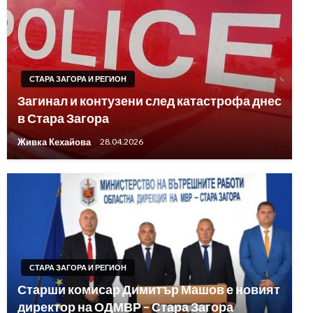
СТАРА ЗАГОРА И РЕГИОН
Загинал и контузени след катастрофа днес
в Стара Загора
Живка Кехайова
28.04.2026
СТАРА ЗАГОРА И РЕГИОН
Старши комисар Димитър Машов е новият
директор на ОДМВР – Стара Загора