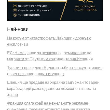
Най-нови
На косъм от катастрофата: Лайпциг и дронът с
експлозиви
ЕС: Няма данни за незаконно преминаване на
мигранти от Сеута към континентална Испания
Турският президент Ердоган събира консултативния
съвет по национална сигурност
Швеция ще предаде на Украйна задържан товарен
кораб заради разследване за незаконен износ на
зърно
Франция слага край на нежеланите рекламни
обаждания: телемаркетингът вече ще изисква