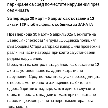
паркиране са сред по-честите нарушения през
седмицата
За периода 30 март – 5 април са съставени 12
акта и 139 глоби с фиш, съобщиха за
ЗАРАТА
През периода 30 март – 5 април 2026 г. екипите на
Звено „Инспекторат“ и група „Общинска полиция“
към Община Стара Загора са извършили проверки в
различни части на града, при които са установени
редица нарушения.
В резултат на контролната дейност са съставени 12
акта за установяване на административни
нарушения. Сред по-честите случаи през седмицата
е нерегламентираното изхвърляне на битови и
едрогабаритни отпадъци, като в един от случаите
става въпрос за отпадъци от мазе при почистване
на жилище, изхвърлени на нерегламентирано за
това място.