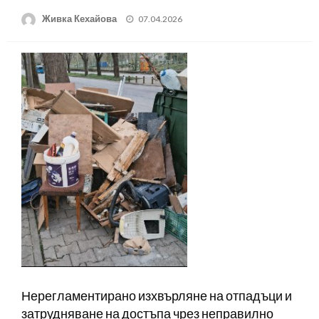
Posted
Живка Кехайова
07.04.2026
on
Нерегламентирано изхвърляне на отпадъци и
затрудняване на достъпа чрез неправилно