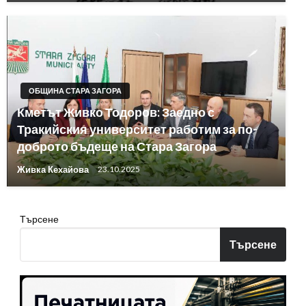
ОБЩИНА СТАРА ЗАГОРА
Кметът Живко Тодоров: Заедно с
Тракийския университет работим за по-
доброто бъдеще на Стара Загора
Живка Кехайова
23.10.2025
Търсене
Търсене