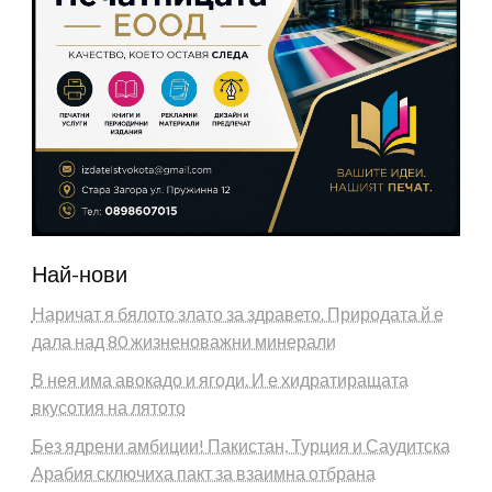
Най-нови
Наричат я бялото злато за здравето. Природата й е
дала над 80 жизненоважни минерали
В нея има авокадо и ягоди. И е хидратиращата
вкусотия на лятото
Без ядрени амбиции! Пакистан, Турция и Саудитска
Арабия сключиха пакт за взаимна отбрана