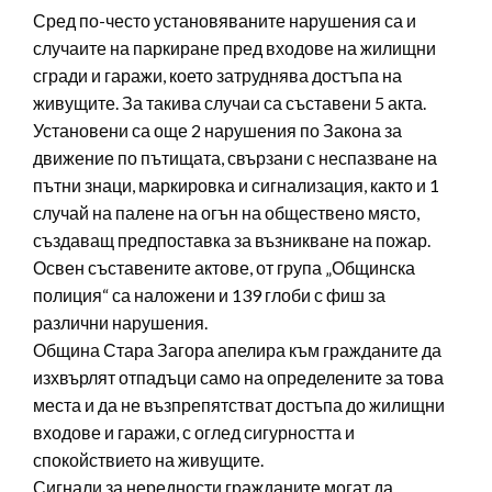
Сред по-често установяваните нарушения са и
случаите на паркиране пред входове на жилищни
сгради и гаражи, което затруднява достъпа на
живущите. За такива случаи са съставени 5 акта.
Установени са още 2 нарушения по Закона за
движение по пътищата, свързани с неспазване на
пътни знаци, маркировка и сигнализация, както и 1
случай на палене на огън на обществено място,
създаващ предпоставка за възникване на пожар.
Освен съставените актове, от група „Общинска
полиция“ са наложени и 139 глоби с фиш за
различни нарушения.
Община Стара Загора апелира към гражданите да
изхвърлят отпадъци само на определените за това
места и да не възпрепятстват достъпа до жилищни
входове и гаражи, с оглед сигурността и
спокойствието на живущите.
Сигнали за нередности гражданите могат да