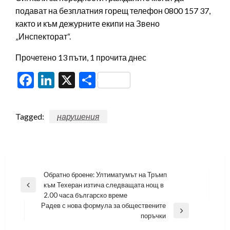
подават на безплатния горещ телефон 0800 157 37,
както и към дежурните екипи на Звено
„Инспекторат“.
Прочетено 13 пъти, 1 прочита днес
Facebook
LinkedIn
X
Share
Tagged:
нарушения
Навигация
Обратно броене: Ултиматумът на Тръмп
към Техеран изтича следващата нощ в
Previous
2.00 часа българско време
Post
Радев с нова формула за обществените
Next
поръчки
Post