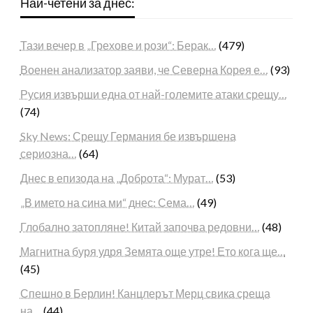
Най-четени за днес:
Тази вечер в „Грехове и рози“: Берак…
(479)
Военен анализатор заяви, че Северна Корея е…
(93)
Русия извърши една от най-големите атаки срещу…
(74)
Sky News: Срещу Германия бе извършена
сериозна…
(64)
Днес в епизода на „Доброта“: Мурат…
(53)
„В името на сина ми“ днес: Сема…
(49)
Глобално затопляне! Китай започва редовни…
(48)
Магнитна буря удря Земята още утре! Ето кога ще…
(45)
Спешно в Берлин! Канцлерът Мерц свика среща
на…
(44)