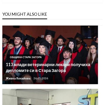
YOU MIGHT ALSO LIKE
ОБЩИНА СТАРА ЗАГОРА
113 млади ветеринарни лекари получиха
дипломите си в Стара Загора
Живка Кехайова
26.05.2026