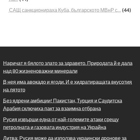
САЩ санкционираха Куба, българското МВнР с…
(44)
Наричат я бялото злато за здравето. Природата й е дала
над 80 жизненоважни минерали
В нея има авокадо и ягоди. И е хидратиращата вкусотия
на лятото
Без ядрени амбиции! Пакистан, Турция и Саудитска
Арабия сключиха пакт за взаимна отбрана
Русия извърши една от най-големите атаки срещу
петролната и газовата индустрия на Украйна
Литва: Русия може да използва украински дронове за