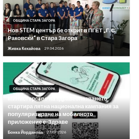
ОБЩИНА СТАРА ЗАГОРА
Нов STEM център бе открит в ПГЕТ „Г. С.
Раковски“ в Стара Загора
Живка Кехайова
29.04.2026
ОБЩИНА СТАРА ЗАГОРА
Министерство на здравеопазването
стартира лятна национална кампания за
популяризиране на мобилното
приложение е-Здраве
Бонка Йорданова
27.07.2026