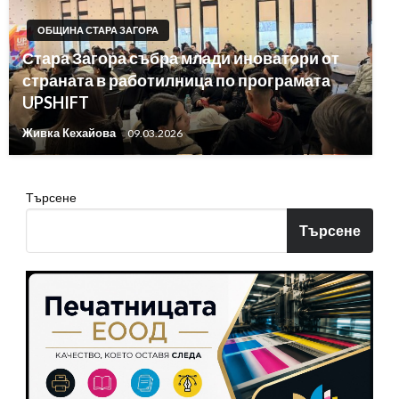
ОБЩИНА СТАРА ЗАГОРА
Стара Загора събра млади иноватори от
страната в работилница по програмата
UPSHIFT
Живка Кехайова
09.03.2026
Търсене
Търсене