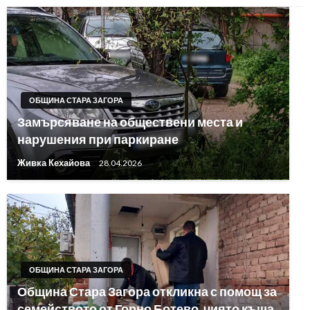
ОБЩИНА СТАРА ЗАГОРА
Замърсяване на обществени места и
нарушения при паркиране
Живка Кехайова
28.04.2026
ОБЩИНА СТАРА ЗАГОРА
Община Стара Загора откликна с помощ за
семейството от Горно Ботево, чиято къща