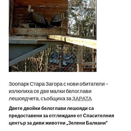
Зоопарк Стара Загора с нови обитатели –
излюпиха се две малки белоглави
лешоядчета, съобщиха за
ЗАРАТА
Двете двойки белоглави лешояди са
предоставени за отглеждане от Спасителния
център за диви животни „Зелени Балкани“