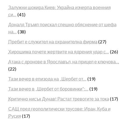
Залужни шокира Киев: Украйна изчерпа военния
си…
(41)
Доналд Тръмп поискал спешно обяснение от шефа
на…
(38)
Пребит е служител на охранителна фирма
(27)
Хирошима почете жертвите на ядрения удар с…
(26)
Атака с дронове в Ярославъл, на прицел е ключова…
(22)
Тази вечер в епизода на „Шербет от…
(19)
Тази вечер в „Шербет от боровинки“:…
(19)
Критично нисък Дунав! Растат тревогите за тока
(17)
САЩ пред геополитически трусове: Иран, Куба и
Русия
(17)