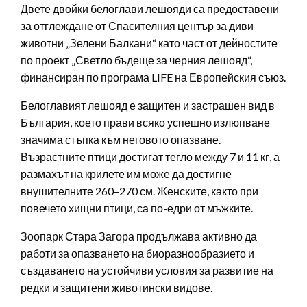
Двете двойки белоглави лешояди са предоставени
за отглеждане от Спасителния център за диви
животни „Зелени Балкани“ като част от дейностите
по проект „Светло бъдеще за черния лешояд“,
финансиран по програма LIFE на Европейския съюз.
Белоглавият лешояд е защитен и застрашен вид в
България, което прави всяко успешно излюпване
значима стъпка към неговото опазване.
Възрастните птици достигат тегло между 7 и 11 кг, а
размахът на крилете им може да достигне
внушителните 260–270 см. Женските, както при
повечето хищни птици, са по-едри от мъжките.
Зоопарк Стара Загора продължава активно да
работи за опазването на биоразнообразието и
създаването на устойчиви условия за развитие на
редки и защитени животински видове.