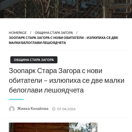
HOMEPAGE
ОБЩИНА СТАРА ЗАГОРА
ЗООПАРК СТАРА ЗАГОРА С НОВИ ОБИТАТЕЛИ – ИЗЛЮПИХА СЕ ДВЕ
МАЛКИ БЕЛОГЛАВИ ЛЕШОЯДЧЕТА
ОБЩИНА СТАРА ЗАГОРА
Зоопарк Стара Загора с нови
обитатели – излюпиха се две малки
белоглави лешоядчета
Posted
Живка Кехайова
07.04.2026
on