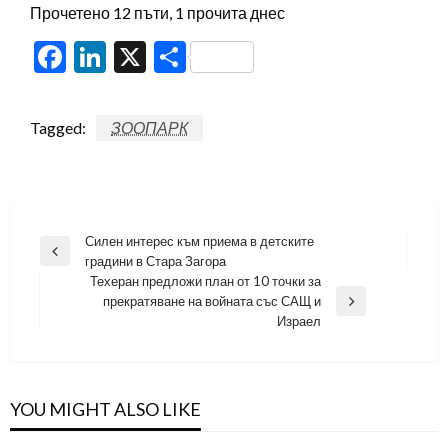
Прочетено 12 пъти, 1 прочита днес
Facebook
LinkedIn
X
Share
Tagged:
ЗООПАРК
Навигация
Силен интерес към приема в детските
Previous
градини в Стара Загора
Post
Техеран предложи план от 10 точки за
прекратяване на войната със САЩ и
Next
Израел
Post
YOU MIGHT ALSO LIKE