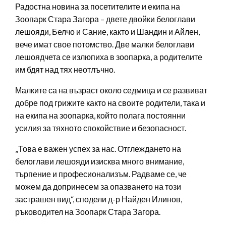
Радостна новина за посетителите и екипа на
Зоопарк Стара Загора – двете двойки белоглави
лешояди, Белчо и Сание, както и Шандин и Айлен,
вече имат свое потомство. Две малки белоглави
лешоядчета се излюпиха в зоопарка, а родителите
им бдят над тях неотлъчно.
Малките са на възраст около седмица и се развиват
добре под грижите както на своите родители, така и
на екипа на зоопарка, който полага постоянни
усилия за тяхното спокойствие и безопасност.
„Това е важен успех за нас. Отглеждането на
белоглави лешояди изисква много внимание,
търпение и професионализъм. Радваме се, че
можем да допринесем за опазването на този
застрашен вид“, сподели д-р Найден Илинов,
ръководител на Зоопарк Стара Загора.