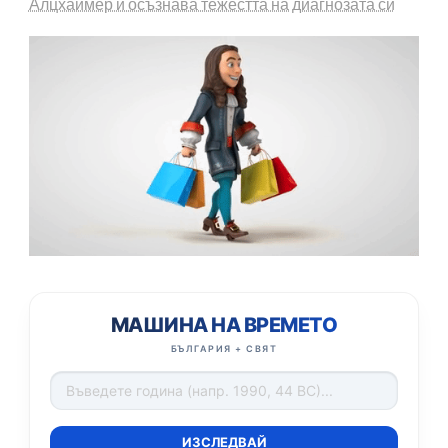
Алцхаймер и осъзнава тежестта на диагнозата си
МАШИНА НА ВРЕМЕТО
БЪЛГАРИЯ + СВЯТ
ИЗСЛЕДВАЙ