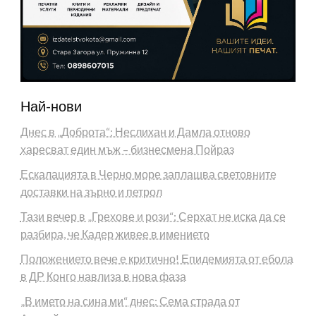
Най-нови
Днес в „Доброта“: Неслихан и Дамла отново
харесват един мъж – бизнесмена Пойраз
Ескалацията в Черно море заплашва световните
доставки на зърно и петрол
Тази вечер в „Грехове и рози“: Серхат не иска да се
разбира, че Кадер живее в имението
Положението вече е критично! Епидемията от ебола
в ДР Конго навлиза в нова фаза
„В името на сина ми“ днес: Сема страда от