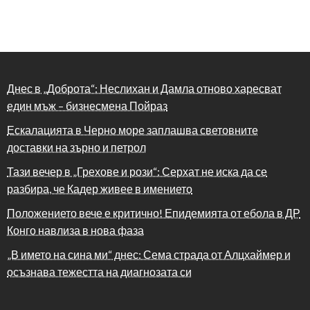
Днес в „Доброта“: Неслихан и Дамла отново харесват
един мъж – бизнесмена Пойраз
Ескалацията в Черно море заплашва световните
доставки на зърно и петрол
Тази вечер в „Грехове и рози“: Серхат не иска да се
разбира, че Кадер живее в имението
Положението вече е критично! Епидемията от ебола в ДР
Конго навлиза в нова фаза
„В името на сина ми“ днес: Сема страда от Алцхаймер и
осъзнава тежестта на диагнозата си