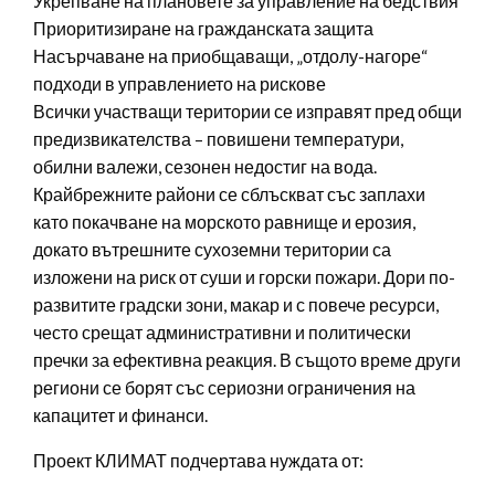
Укрепване на плановете за управление на бедствия
Приоритизиране на гражданската защита
Насърчаване на приобщаващи, „отдолу-нагоре“
подходи в управлението на рискове
Всички участващи територии се изправят пред общи
предизвикателства – повишени температури,
обилни валежи, сезонен недостиг на вода.
Крайбрежните райони се сблъскват със заплахи
като покачване на морското равнище и ерозия,
докато вътрешните сухоземни територии са
изложени на риск от суши и горски пожари. Дори по-
развитите градски зони, макар и с повече ресурси,
често срещат административни и политически
пречки за ефективна реакция. В същото време други
региони се борят със сериозни ограничения на
капацитет и финанси.
Проект КЛИМАТ подчертава нуждата от: