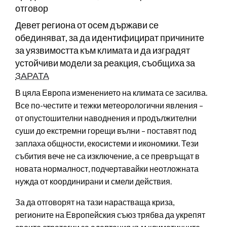
отговор
Девет региона от осем държави се
обединяват, за да идентифицират причините
за уязвимостта към климата и да изградят
устойчиви модели за реакция, съобщиха за
ЗАРАТА
В цяла Европа изменението на климата се засилва.
Все по-честите и тежки метеорологични явления –
от опустошителни наводнения и продължителни
суши до екстремни горещи вълни – поставят под
заплаха общности, екосистеми и икономики. Тези
събития вече не са изключение, а се превръщат в
новата нормалност, подчертавайки неотложната
нужда от координирани и смели действия.
За да отговорят на тази нарастваща криза,
регионите на Европейския съюз трябва да укрепят