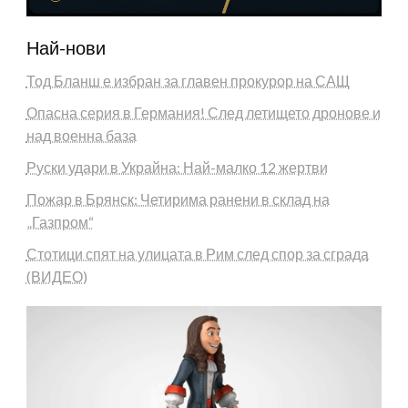
Най-нови
Тод Бланш е избран за главен прокурор на САЩ
Опасна серия в Германия! След летището дронове и
над военна база
Руски удари в Украйна: Най-малко 12 жертви
Пожар в Брянск: Четирима ранени в склад на
„Газпром“
Стотици спят на улицата в Рим след спор за сграда
(ВИДЕО)