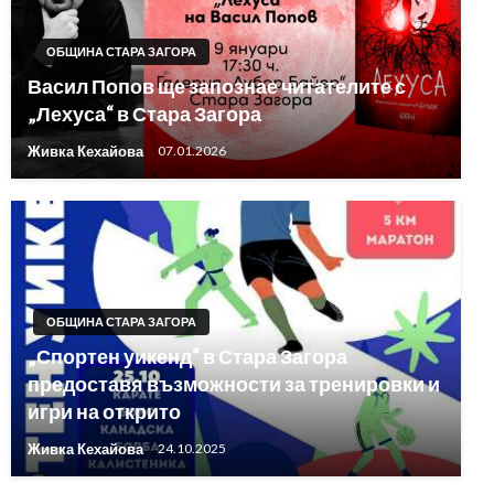
ОБЩИНА СТАРА ЗАГОРА
Васил Попов ще запознае читателите с
„Лехуса“ в Стара Загора
Живка Кехайова
07.01.2026
ОБЩИНА СТАРА ЗАГОРА
„Спортен уикенд“ в Стара Загора
предоставя възможности за тренировки и
игри на открито
Живка Кехайова
24.10.2025