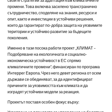
своите стратегии за адаптация към климатичните
промени. Това включва засилено трансгранично
сътрудничество, споделяне на знания, ресурси и
опит, както и инвестиции в устойчиви решения,
които да гарантират по-добра защита на уязвимите
територии и устойчиво развитие за бъдещите
поколения.
Именно в тази посока работи проект „КЛИМАТ –
Подобряване на екологичната и социално-
икономическа устойчивост в ЕС спрямо
климатичните промени“, финансиран по програма
Интеррег Европа. Чрез него девет региона от осем
държави се обединяват, за да идентифицират
причините за уязвимостта към климата и да
изградят устойчиви модели за реакция.
Проектът поставя особен фокус върху: