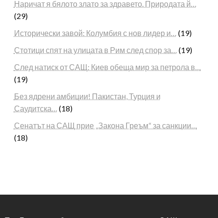
Наричат я бялото злато за здравето. Природата й…
(29)
Исторически завой: Колумбия с нов лидер и…
(19)
Стотици спят на улицата в Рим след спор за…
(19)
След натиск от САЩ: Киев обеща мир за петрола в…
(19)
Без ядрени амбиции! Пакистан, Турция и
Саудитска…
(18)
Сенатът на САЩ прие „Закона Греъм“ за санкции…
(18)