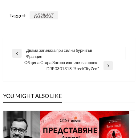
Tagged:
КЛИМАТ
Навигация
Двама загинаха при силни бури във
Previous
Франция
Post
Община Стара Загора изпълнява проект
Next
DRP0301318 “SteelCityZen”
Post
YOU MIGHT ALSO LIKE