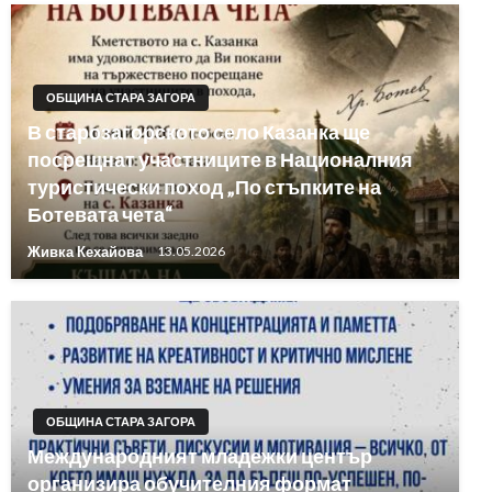
ОБЩИНА СТАРА ЗАГОРА
В старозагорското село Казанка ще
посрещнат участниците в Националния
туристически поход „По стъпките на
Ботевата чета“
Живка Кехайова
13.05.2026
ОБЩИНА СТАРА ЗАГОРА
Международният младежки център
организира обучителния формат