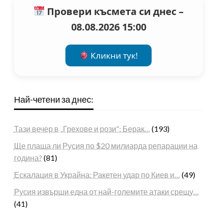
Провери късмета си днес –
08.08.2026 15:00
Кликни тук!
Най-четени за днес:
Тази вечер в „Грехове и рози“: Берак…
(193)
Ще плаща ли Русия по $20 милиарда репарации на
година?
(81)
Ескалация в Украйна: Ракетен удар по Киев и…
(49)
Русия извърши една от най-големите атаки срещу…
(41)