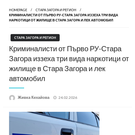
HOMEPAGE
СТАРА ЗАГОРА И РЕГИОН
КРИМИНАЛИСТИ ОТ ПЪРВО РУ-СТАРА ЗАГОРА ИЗЗЕХА ТРИ ВИДА
НАРКОТИЦИ ОТ ЖИЛИЩЕ В СТАРА ЗАГОРА И ЛЕК АВТОМОБИЛ
СТАРА ЗАГОРА И РЕГИОН
Криминалисти от Първо РУ-Стара
Загора иззеха три вида наркотици от
жилище в Стара Загора и лек
автомобил
Posted
Живка Кехайова
24.02.2026
on