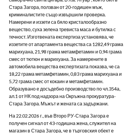
Стара Загора, ползван от 20-годишен мъж,
криминалистите също извършили проверка.
Намерени и иззети са бяло кристалообразно
вещество, суха зелена тревиста маса и бутилка с
течност. Изготвената експертиза установява, че
иззетите от апартамента вещества са 1282,49 грама
марихуана, 21,98 грама метамфетамин и 0,94 грама
смес от тютюн и марихуана. За намерените в
автомобила вещества експертизата показва, че са
18,22 грама метамфетамин, 0,83 грама марихуана и
5,72 грама смес от кокаин и метамфетамин.
Образувано е досъдебно производство по чл.354а,
ал.1 от НК под надзора на Окръжна прокуратура-
Стара Загора. Мъжът и жената са задържани.
На 22.02.2026 г., във Второ РУ-Стара Загора е
получен сигнал от 43-годишна жена, служител на
магазин в Стара Загора, че в търговския обект е