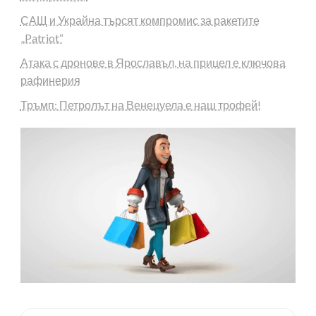
САЩ и Украйна търсят компромис за ракетите
„Patriot“
Атака с дронове в Ярославъл, на прицел е ключова
рафинерия
Тръмп: Петролът на Венецуела е наш трофей!