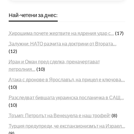
Най-четени за днес:
Хирошима почете жертвите на ядрения удар с…
(17)
Залужни: НАТО разчита на доктрини от Втората…
(12)
Иран и Оман пред сделка, преначертават
петролния…
(10)
Атака с дронове в Ярославъл, на прицел е ключова…
(10)
Разследват бившата украинска посланичка в САЩ…
(10)
Тръмп: Петролът на Венецуела е наш трофей!
(8)
Турция предупреди, че експанзионизмът на Израел…
(8)