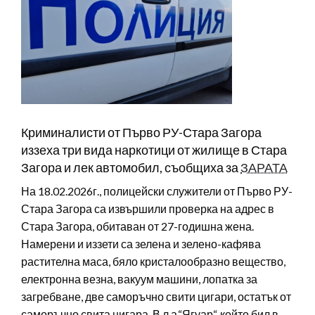
Криминалисти от Първо РУ-Стара Загора
иззеха три вида наркотици от жилище в Стара
Загора и лек автомобил, съобщиха за
ЗАРАТА
На 18.02.2026г., полицейски служители от Първо РУ-
Стара Загора са извършили проверка на адрес в
Стара Загора, обитаван от 27-годишна жена.
Намерени и иззети са зелена и зелено-кафява
растителна маса, бяло кристалообразно вещество,
електронна везна, вакуум машини, лопатка за
загребване, две саморъчно свити цигари, остатък от
саморъчно свита цигара. В л.а.“Ягуар“, който бил в