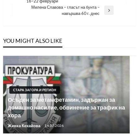
16–22 февруари
Post
Милена Славова – гласът на бунта –
Next
навършва 60 г. днес
Post
YOU MIGHT ALSO LIKE
СТАРА ЗАГОРА И РЕГИОН
Осъден за метамфетамин, задържан за
домашно насилие, обвинение за трафик на
хора
Живка Кехайова
14.07.2026