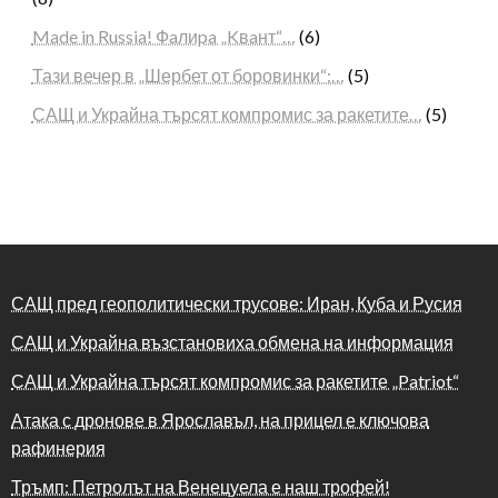
Made in Russia! Фaлиpa „Kвaнт“…
(6)
Тази вечер в „Шербет от боровинки“:…
(5)
САЩ и Украйна търсят компромис за ракетите…
(5)
САЩ пред геополитически трусове: Иран, Куба и Русия
САЩ и Украйна възстановиха обмена на информация
САЩ и Украйна търсят компромис за ракетите „Patriot“
Атака с дронове в Ярославъл, на прицел е ключова
рафинерия
Тръмп: Петролът на Венецуела е наш трофей!