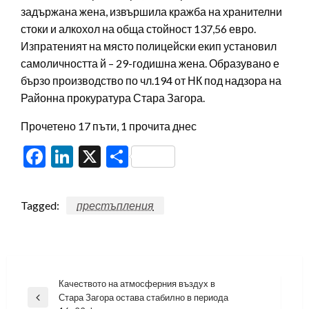
задържана жена, извършила кражба на хранителни
стоки и алкохол на обща стойност 137,56 евро.
Изпратеният на място полицейски екип установил
самоличността й – 29-годишна жена. Образувано е
бързо производство по чл.194 от НК под надзора на
Районна прокуратура Стара Загора.
Прочетено 17 пъти, 1 прочита днес
Facebook
LinkedIn
X
Share
Tagged:
престъпления
Навигация
Качеството на атмосферния въздух в
Стара Загора остава стабилно в периода
Previous