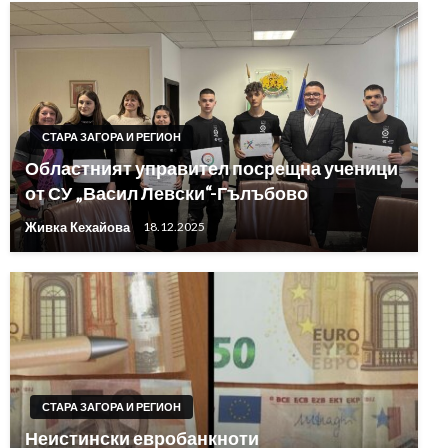
СТАРА ЗАГОРА И РЕГИОН
Областният управител посрещна ученици
от СУ „Васил Левски“-Гълъбово
Живка Кехайова
18.12.2025
СТАРА ЗАГОРА И РЕГИОН
Неистински евробанкноти