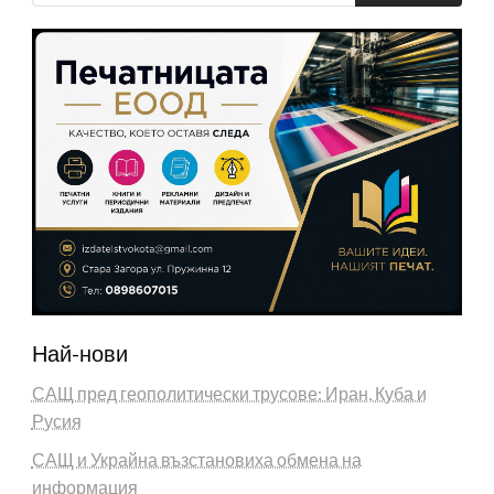
Най-нови
САЩ пред геополитически трусове: Иран, Куба и
Русия
САЩ и Украйна възстановиха обмена на
информация