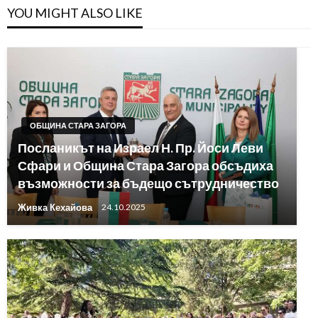
YOU MIGHT ALSO LIKE
ОБЩИНА СТАРА ЗАГОРА
Посланикът на Израел Н. Пр. Йоси Леви
Сфари и Община Стара Загора обсъдиха
възможности за бъдещо сътрудничество
Живка Кехайова
24.10.2025