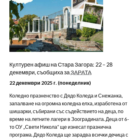
Културен афиш на Стара Загора: 22 – 28
декември, съобщиха за
ЗАРАТА
22 декември 2025 г. (понеделник)
Коледно празненство с Дядо Коледа и Снежанка,
запалване на огромна коледна елха, изработена от
шишарки, събирани със съдействието на деца, по
време на летните лагери в Зооградината. Деца от 6-
то ОУ „Свети Никола“ ще изнесат празнична
програма. Дядо Коледа ще зарадва всички дечица с