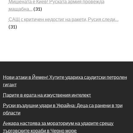
Мишената е Киев! Руската армия провежда
мащабна…
(31)
САЩ с критичен недостиг на ракети, Русия следи…
(31)
Нови атаки в Йемен! Хутите удариха саудитски петролен
гигант
Парите в ерата на изкуствения интелект
Руски въздушни удари в Украйна: Деца са ранени в три
области
Анкара настоява за мораториум на ударите срещу
търговските кораби в Черно море