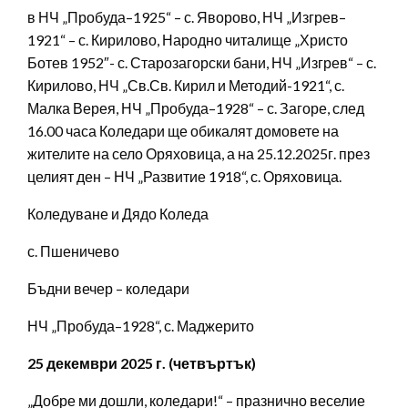
в НЧ „Пробуда–1925“ – с. Яворово, НЧ „Изгрев–
1921“ – с. Кирилово, Народно читалище „Христо
Ботев 1952″- с. Старозагорски бани, НЧ „Изгрев“ – с.
Кирилово, НЧ „Св.Св. Кирил и Методий-1921“, с.
Малка Верея, НЧ „Пробуда–1928“ – с. Загоре, след
16.00 часа Коледари ще обикалят домовете на
жителите на село Оряховица, а на 25.12.2025г. през
целият ден – НЧ „Развитие 1918“, с. Оряховица.
Коледуване и Дядо Коледа
с. Пшеничево
Бъдни вечер – коледари
НЧ „Пробуда–1928“, с. Маджерито
25 декември 2025 г. (четвъртък)
„Добре ми дошли, коледари!“ – празнично веселие