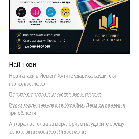
Най-нови
Нови атаки в Йемен! Хутите удариха саудитски
петролен гигант
Парите в ерата на изкуствения интелект
Руски въздушни удари в Украйна: Деца са ранени в
три области
Анкара настоява за мораториум на ударите срещу
търговските кораби в Черно море