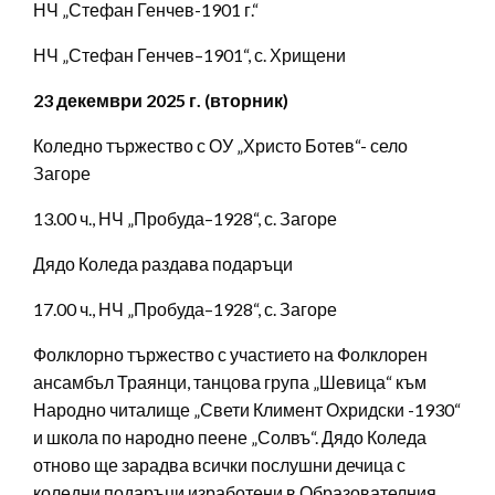
НЧ „Стефан Генчев-1901 г.“
НЧ „Стефан Генчев–1901“, с. Хрищени
23 декември 2025 г. (вторник)
Коледно тържество с ОУ „Христо Ботев“- село
Загоре
13.00 ч., НЧ „Пробуда–1928“, с. Загоре
Дядо Коледа раздава подаръци
17.00 ч., НЧ „Пробуда–1928“, с. Загоре
Фолклорно тържество с участието на Фолклорен
ансамбъл Траянци, танцова група „Шевица“ към
Народно читалище „Свети Климент Охридски -1930“
и школа по народно пеене „Солвъ“. Дядо Коледа
отново ще зарадва всички послушни дечица с
коледни подаръци изработени в Образователния