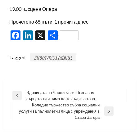
19.00 ч., сцена Опера
Прочетено 65 пъти, 1 прочита днес
Facebook
LinkedIn
X
Share
Tagged:
културен афиш
Навигация
Вдовицата на Чарли Кърк: Познавам
Previous
сърцето ти и няма да те съдя за това
Post
Коледно тържество събра социални
услуги за пълнолетни лица с увреждания в
Next
Стара Загора
Post