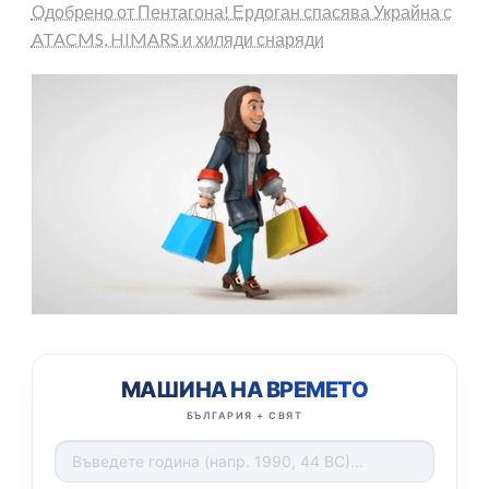
Одобрено от Пентагона! Ердоган спасява Украйна с
ATACMS, HIMARS и хиляди снаряди
МАШИНА НА ВРЕМЕТО
БЪЛГАРИЯ + СВЯТ