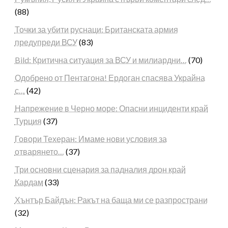
(88)
Точки за убити руснаци: Британската армия
предупреди ВСУ
(83)
Bild: Критична ситуация за ВСУ и милиардни…
(70)
Одобрено от Пентагона! Ердоган спасява Украйна
с…
(42)
Напрежение в Черно море: Опасни инциденти край
Турция
(37)
Говори Техеран: Имаме нови условия за
отварянето…
(37)
Три основни сценария за падналия дрон край
Кардам
(33)
Хънтър Байдън: Ракът на баща ми се разпространи
(32)