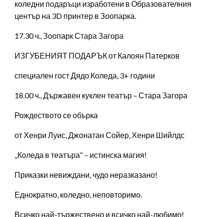
коледни подаръци изработени в Образователния
център на 3D принтер в Зоопарка.
17.30 ч., Зоопарк Стара Загора
ИЗГУБЕНИЯТ ПОДАРЪК от Калоян Патерков
специален гост Дядо Коледа, 3+ години
18.00 ч., Държавен куклен театър – Стара Загора
Рождеството се обърка
от Хенри Луис, Джонатан Сойер, Хенри Шийлдс
„Коледа в театъра“ – истинска магия!
Приказки невиждани, чудо неразказано!
Еднократно, коледно, неповторимо.
Всичко най-тържествено и всичко най-любимо!