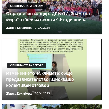
ОБЩИНА СТАРА ЗАГОРА
С празничен концерт ДГ №17 „Знаме на
мира“ отбеляза своята 40-годишнина
Живка Кехайова
29.05.2026
ОБЩИНА СТАРА ЗАГОРА
Изменението на климата: общо
предизвикателство, изискващо
колективен отговор
Живка Кехайова
26.06.2025