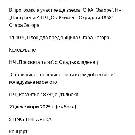
В програмата участие ще вземат ОФА „Загоре“, НЧ
„Настроение“, НЧ „Св. Климент Охридски 1858“-
Стара Загора
11.30 ч., Площада пред община Стара Загора
Коледуване
НЧ „Просвета 1898“, с. Сладък кладенец
,,Стани нине, господине, че ти идем добри гости“ –
коледуване из селото
НЧ „Развитие 1878″, с. Дълбоки
27 декември 2025 г. (събота)
STING THE OPERA
Концерт