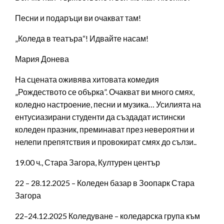
Песни и подаръци ви очакват там!
„Коледа в театъра“! Идвайте насам!
Мария Донева
На сцената оживява хитовата комедия
„Рождеството се обърка”. Очакват ви много смях,
коледно настроение, песни и музика… Усилията на
ентусиазирани студенти да създадат истински
коледен празник, преминават през невероятни и
нелепи препятствия и провокират смях до сълзи..
19.00 ч., Стара Загора, Културен център
22 – 28.12.2025 – Коледен базар в Зоопарк Стара
Загора
22–24.12.2025 Коледуване – коледарска група към