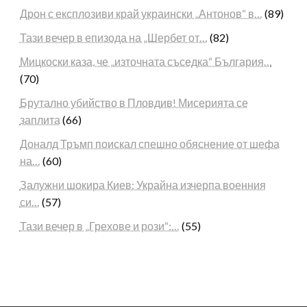
Дрон с експлозиви край украински „Антонов“ в…
(89)
Тази вечер в епизода на „Шербет от…
(82)
Мицкоски каза, че „източната съседка“ България…
(70)
Брутално убийство в Пловдив! Мисерията се
заплита
(66)
Доналд Тръмп поискал спешно обяснение от шефа
на…
(60)
Залужни шокира Киев: Украйна изчерпа военния
си…
(57)
Тази вечер в „Грехове и рози“:…
(55)