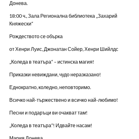
Донева.
18:00 ч., Зала Регионална библиотека „Захарий
Княжески“
Рождеството се обърка
от Хенри Луис, Джонатан Сойер, Хенри Шийлдс
„Коледа в театъра“ – истинска магия!
Приказки невиждани, чудо неразказано!
Еднократно, коледно, неповторимо.
Всичко най-тържествено и всичко най-любимо!
Песни и подаръци ви очакват там!
„Коледа в театъра“! Идвайте насам!
Мария Донева