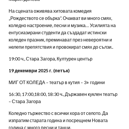
На сцената оживява хитовата комедия
„Рождеството се обърка”. Очакват ви много смях,
коледно настроение, песни и музика… Усилията на
ентусиазирани студенти да създадат истински
коледен празник, преминават през невероятни и
нелепи препятствия и провокират смях до сълзи..
19:00 ч., Стара Загора, Културен център
19 декември 2025 г. (петък)
МИГ ОТ КОЛЕДА – театър в кутия – 3+ години
16:30, 17:00,18:00, 18:30 ч., Държавен куклен театър
– Стара Загора
Коледно тържество с всички хора от селото. Да
изпратим старата година и посрещнем Новата
година с много песни и танци.