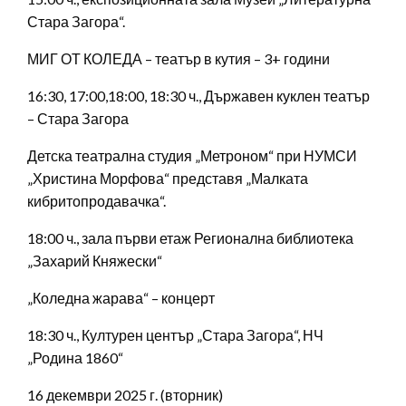
Стара Загора“.
МИГ ОТ КОЛЕДА – театър в кутия – 3+ години
16:30, 17:00,18:00, 18:30 ч., Държавен куклен театър
– Стара Загора
Детска театрална студия „Метроном“ при НУМСИ
„Христина Морфова“ представя „Малката
кибритопродавачка“.
18:00 ч., зала първи етаж Регионална библиотека
„Захарий Княжески“
„Коледна жарава“ – концерт
18:30 ч., Културен център „Стара Загора“, НЧ
„Родина 1860“
16 декември 2025 г. (вторник)