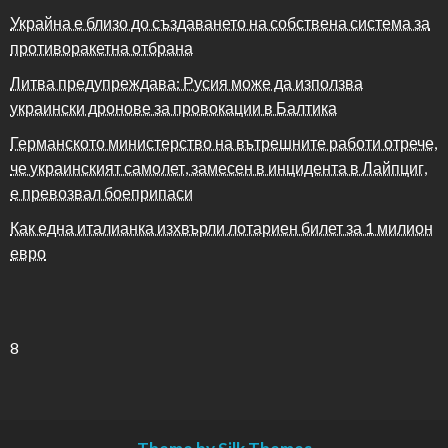
Украйна е близо до създаването на собствена система за
противоракетна отбрана
Литва предупреждава: Русия може да използва
украински дронове за провокации в Балтика
Германското министерство на вътрешните работи отрече,
че украинският самолет, замесен в инцидента в Лайпциг,
е превозвал боеприпаси
Как една италианка изхвърли лотариен билет за 1 милион
евро
8