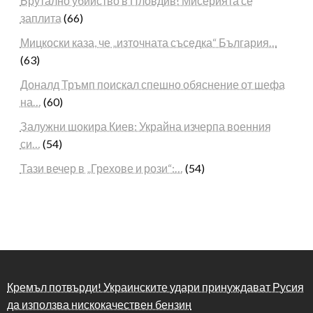
Брутално убийство в Пловдив! Мисерията се
заплита
(66)
Мицкоски каза, че „източната съседка“ България…
(63)
Доналд Тръмп поискал спешно обяснение от шефа
на…
(60)
Залужни шокира Киев: Украйна изчерпа военния
си…
(54)
Тази вечер в „Грехове и рози“:…
(54)
Кремъл потвърди! Украинските удари принуждават Русия
да използва нискокачествен бензин