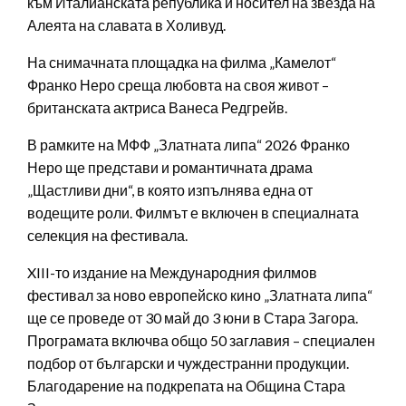
към Италианската република и носител на звезда на
Алеята на славата в Холивуд.
На снимачната площадка на филма „Камелот“
Франко Неро среща любовта на своя живот –
британската актриса Ванеса Редгрейв.
В рамките на МФФ „Златната липа“ 2026 Франко
Неро ще представи и романтичната драма
„Щастливи дни“, в която изпълнява една от
водещите роли. Филмът е включен в специалната
селекция на фестивала.
XIII-то издание на Международния филмов
фестивал за ново европейско кино „Златната липа“
ще се проведе от 30 май до 3 юни в Стара Загора.
Програмата включва общо 50 заглавия – специален
подбор от български и чуждестранни продукции.
Благодарение на подкрепата на Община Стара