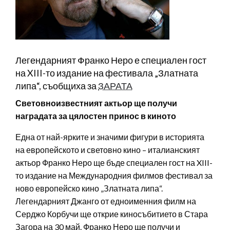
Легендарният Франко Неро е специален гост
на XIII-то издание на фестивала „Златната
липа“, съобщиха за
ЗАРАТА
Световноизвестният актьор ще получи
наградата за цялостен принос в киното
Една от най-ярките и значими фигури в историята
на европейското и световно кино – италианският
актьор Франко Неро ще бъде специален гост на XIII-
то издание на Международния филмов фестивал за
ново европейско кино „Златната липа“.
Легендарният Джанго от едноименния филм на
Серджо Корбучи ще открие киносъбитието в Стара
Загора на 30 май. Франко Неро ще получи и