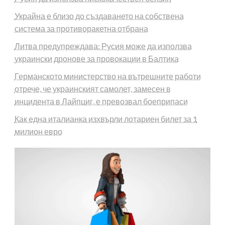
Украйна е близо до създаването на собствена
система за противоракетна отбрана
Литва предупреждава: Русия може да използва
украински дронове за провокации в Балтика
Германското министерство на вътрешните работи
отрече, че украинският самолет, замесен в
инцидента в Лайпциг, е превозвал боеприпаси
Как една италианка изхвърли лотариен билет за 1
милион евро