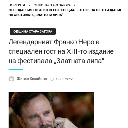
HOMEPAGE
ОБЩИНА СТАРА ЗАГОРА
ЛЕГЕНДАРНИЯТ ФРАНКО НЕРО Е СПЕЦИАЛЕН ГОСТ НА XIII-ТО ИЗДАНИЕ
НА ФЕСТИВАЛА „ЗЛАТНАТА ЛИПА“
ОБЩИНА СТАРА ЗАГОРА
Легендарният Франко Неро е
специален гост на XIII-то издание
на фестивала „Златната липа“
Posted
Живка Кехайова
19.05.2026
on