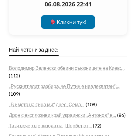
06.08.2026 22:41
Кликни тук!
Най-четени за днес:
Володимир Зеленски обвини съюзниците на Киев:…
(112)
„Руският елит разбира, че Путин е неадекватен“:…
(109)
„В името на сина ми“ днес: Сема…
(108)
Дрон с експлозиви край украински „Антонов“ в…
(86)
Тази вечер в епизода на „Шербет от…
(72)