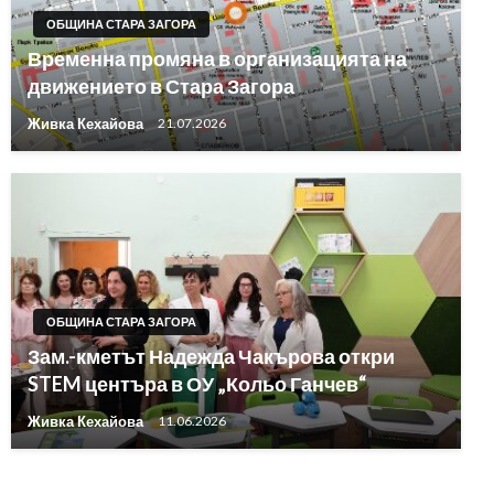
ОБЩИНА СТАРА ЗАГОРА
Временна промяна в организацията на
движението в Стара Загора
Живка Кехайова
21.07.2026
ОБЩИНА СТАРА ЗАГОРА
Зам.-кметът Надежда Чакърова откри
STEM центъра в ОУ „Кольо Ганчев“
Живка Кехайова
11.06.2026