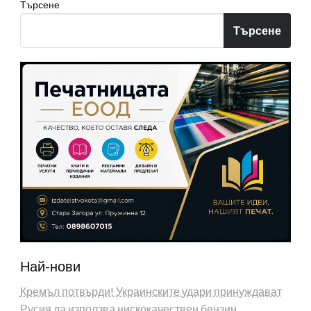
Търсене
Търсене
Най-нови
Кремъл потвърди! Украинските удари принуждават
Русия да използва нискокачествен бензин