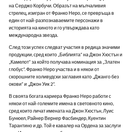
на Серджо Корбучи. Образът на мълчаливия
стрелец, изигран от Франко Неро, се превръща в
един от най-разпознаваемите персонажи в
историята на киното и го утвърждава като
международна звезда.
След този успех следват участия в редица значими
продукции, сред които „Библията“ на Джон Хюстън и
„Камелот“ за който получава номинация за „Златен
глобус“. Франко Неро участва и в някои от
скорошните холивудски заглавия като „Джанго без
окови“ и „Джон Уик 2“.
В своята богата кариера Франко Неро работи с
някои от най-големите имена в световното кино,
сред които личат имената на Джон Хюстън, Луис
Бунюел, Райнер Вернер Фасбиндер, Куентин
Тарантино и др. Той е кавалер на Ордена за заслуги