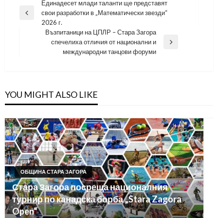
Навигация
Единадесет млади таланти ще представят
свои разработки в „Математически звезди“
Previous
2026 г.
Post
Възпитаници на ЦПЛР – Стара Загора
спечелиха отличия от национални и
Next
международни танцови форуми
Post
YOU MIGHT ALSO LIKE
ОБЩИНА СТАРА ЗАГОРА
Стара Загора посреща националния
турнир по канадска борба „Stara Zagora
Open“