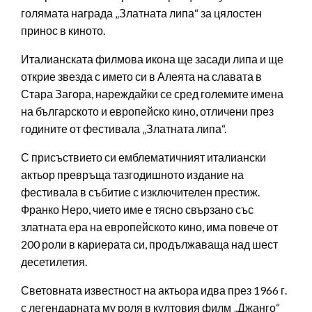
голямата награда „Златната липа“ за цялостен
принос в киното.
Италианската филмова икона ще засади липа и ще
открие звезда с името си в Алеята на славата в
Стара Загора, нареждайки се сред големите имена
на българското и европейско кино, отличени през
годините от фестивала „Златната липа“.
С присъствието си емблематичният италиански
актьор превръща тазгодишното издание на
фестивала в събитие с изключителен престиж.
Франко Неро, чието име е тясно свързано със
златната ера на европейското кино, има повече от
200 роли в кариерата си, продължаваща над шест
десетилетия.
Световната известност на актьора идва през 1966 г.
с легендарната му роля в култовия филм „Джанго“