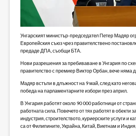
Унгарският министър-председател Петер Мадяр огр
Европейския съюз чрез правителствено постановле
предаде ДПА, съобщи БТА.
Нови разрешения за пребиваване в Унгария по схе
правителство с премиер Виктор Орбан, вече няма д
Мадяр встъпи в длъжност на 9 май, след като него
победа на парламентарните избори през април.
В Унгария работят около 90 000 работници от стран
работната сила. Повечето от тях работят в обекти 
индустрия, строителството, куриерските услуги и к
са от Филипините, Украйна, Китай, Виетнам и Индия