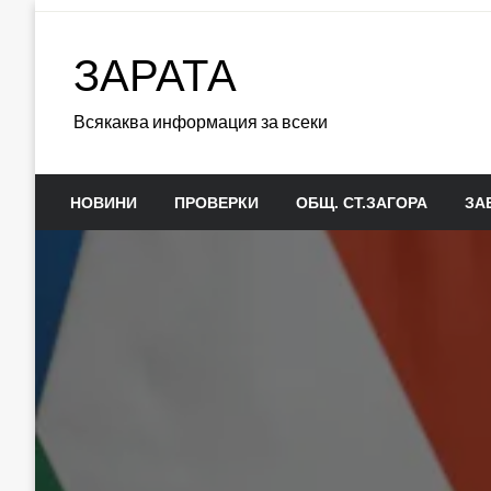
Skip
to
ЗАРАТА
content
Всякаква информация за всеки
НОВИНИ
ПРОВЕРКИ
ОБЩ. СТ.ЗАГОРА
ЗА