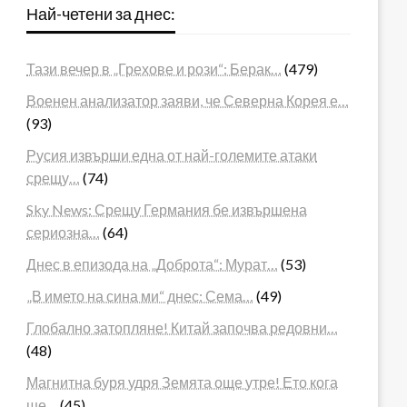
Най-четени за днес:
Тази вечер в „Грехове и рози“: Берак…
(479)
Военен анализатор заяви, че Северна Корея е…
(93)
Русия извърши една от най-големите атаки
срещу…
(74)
Sky News: Срещу Германия бе извършена
сериозна…
(64)
Днес в епизода на „Доброта“: Мурат…
(53)
„В името на сина ми“ днес: Сема…
(49)
Глобално затопляне! Китай започва редовни…
(48)
Магнитна буря удря Земята още утре! Ето кога
ще…
(45)