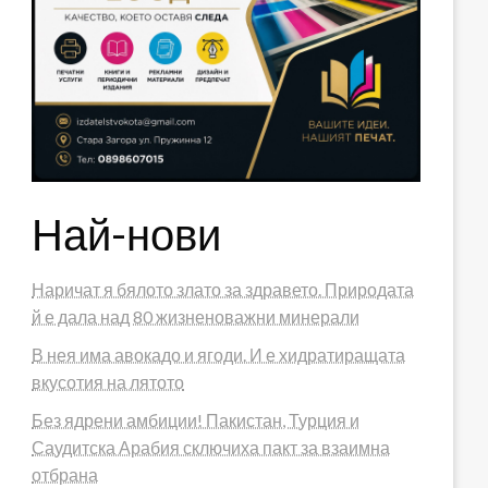
Най-нови
Наричат я бялото злато за здравето. Природата
й е дала над 80 жизненоважни минерали
В нея има авокадо и ягоди. И е хидратиращата
вкусотия на лятото
Без ядрени амбиции! Пакистан, Турция и
Саудитска Арабия сключиха пакт за взаимна
отбрана