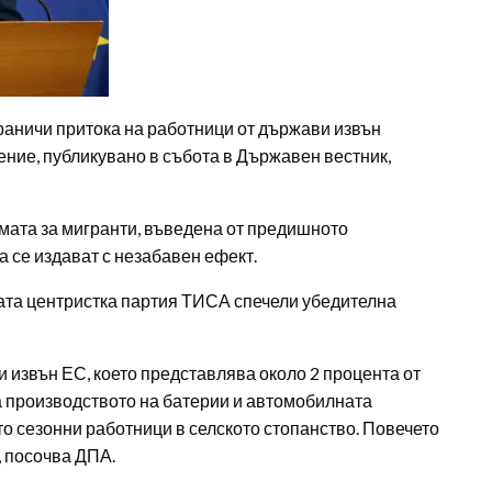
аничи притока на работници от държави извън
ние, публикувано в събота в Държавен вестник,
мата за мигранти, въведена от предишното
а се издават с незабавен ефект.
вата центристка партия ТИСА спечели убедителна
и извън ЕС, което представлява около 2 процента от
за производството на батерии и автомобилната
ато сезонни работници в селското стопанство. Повечето
, посочва ДПА.