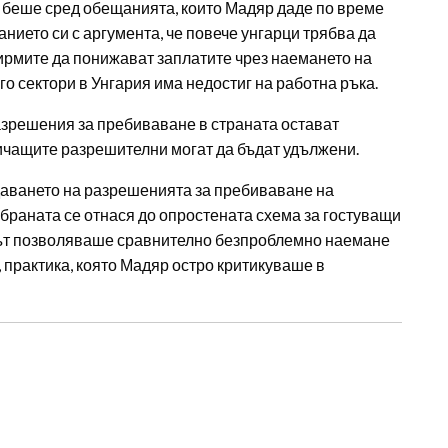
 беше сред обещанията, които Мадяр даде по време
нието си с аргумента, че повече унгарци трябва да
фирмите да понижават заплатите чрез наемането на
о сектори в Унгария има недостиг на работна ръка.
зрешения за пребиваване в страната остават
тичащите разрешителни могат да бъдат удължени.
даването на разрешенията за пребиваване на
абраната се отнася до опростената схема за гостуващи
мът позволяваше сравнително безпроблемно наемане
 практика, която Мадяр остро критикуваше в