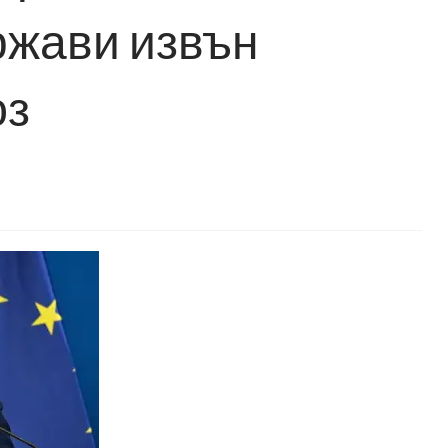
ржави извън
юз