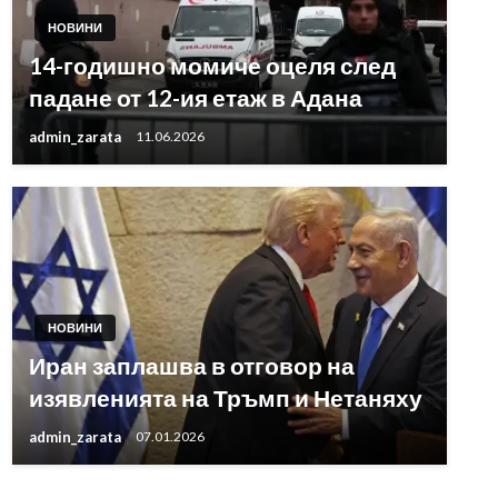
НОВИНИ
14-годишно момиче оцеля след
падане от 12-ия етаж в Адана
admin_zarata
11.06.2026
НОВИНИ
Иран заплашва в отговор на
изявленията на Тръмп и Нетаняху
admin_zarata
07.01.2026