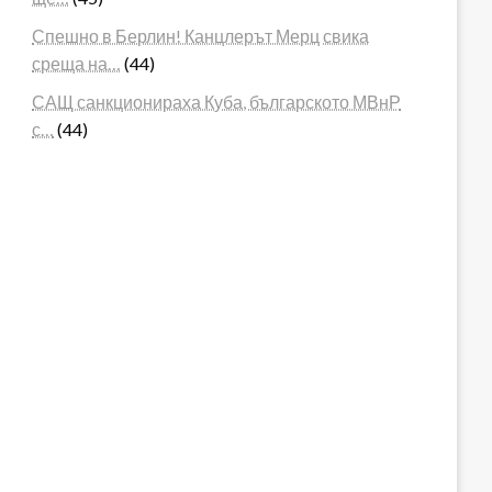
Спешно в Берлин! Канцлерът Мерц свика
среща на…
(44)
САЩ санкционираха Куба, българското МВнР
с…
(44)