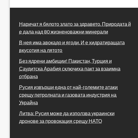
Наричат я бялото злато за здравето. Природата й
е дала над 80 жизненоважни минерали
В нея има авокадо и ягоди. И е хидратиращата
вкусотия на лятото
Без ядрени амбиции! Пакистан, Турция и
Саудитска Арабия сключиха пакт за взаимна
отбрана
Русия извърши една от най-големите атаки
срещу петролната и газовата индустрия на
Украйна
Литва: Русия може да използва украински
дронове за провокация срещу НАТО