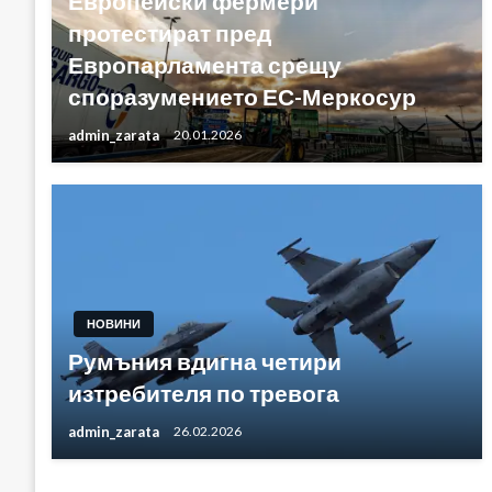
Европейски фермери
протестират пред
Европарламента срещу
споразумението ЕС-Меркосур
admin_zarata
20.01.2026
НОВИНИ
Румъния вдигна четири
изтребителя по тревога
admin_zarata
26.02.2026