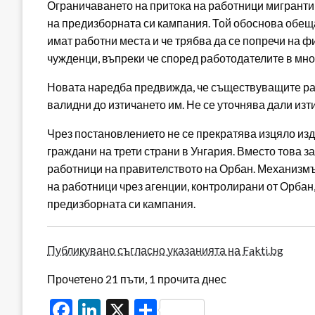
Ограничаването на притока на работници мигранти
на предизборната си кампания. Той обоснова обеща
имат работни места и че трябва да се попречи на 
чужденци, въпреки че според работодателите в мног
Новата наредба предвижда, че съществуващите ра
валидни до изтичането им. Не се уточнява дали из
Чрез постановлението не се прекратява изцяло из
граждани на трети страни в Унгария. Вместо това з
работници на правителството на Орбан. Механиз
на работници чрез агенции, контролирани от Орбан,
предизборната си кампания.
Публикувано съгласно указанията на Fakti.bg
Прочетено 21 пъти, 1 прочита днес
Facebook
LinkedIn
X
Share