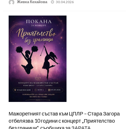
Posted
Живка Кехайова
30.04.2026
on
Мажоретният състав към ЦПЛР – Стара Загора
отбелязва 10 години с концерт „Приятелство
без граници“, съобщиха за
ЗАРАТА