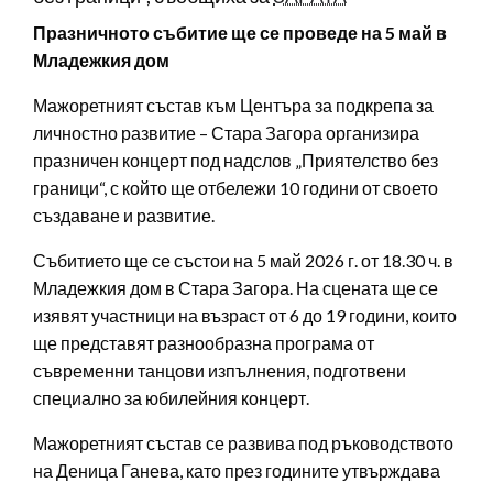
Празничното събитие ще се проведе на 5 май в
Младежкия дом
Мажоретният състав към Центъра за подкрепа за
личностно развитие – Стара Загора организира
празничен концерт под надслов „Приятелство без
граници“, с който ще отбележи 10 години от своето
създаване и развитие.
Събитието ще се състои на 5 май 2026 г. от 18.30 ч. в
Младежкия дом в Стара Загора. На сцената ще се
изявят участници на възраст от 6 до 19 години, които
ще представят разнообразна програма от
съвременни танцови изпълнения, подготвени
специално за юбилейния концерт.
Мажоретният състав се развива под ръководството
на Деница Ганева, като през годините утвърждава