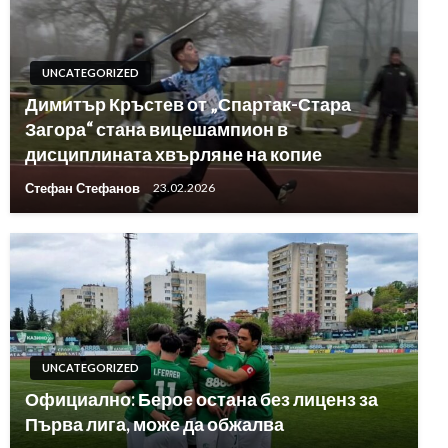
UNCATEGORIZED
Димитър Кръстев от „Спартак-Стара
Загора“ стана вицешампион в
дисциплината хвърляне на копие
Стефан Стефанов
23.02.2026
UNCATEGORIZED
Официално: Берое остана без лиценз за
Първа лига, може да обжалва