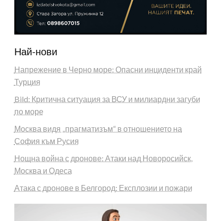
Най-нови
Напрежение в Черно море: Опасни инциденти край
Турция
Bild: Критична ситуация за ВСУ и милиардни загуби
по море
Москва видя „прагматизъм“ в отношението на
София към Русия
Нощна война с дронове: Атаки над Новоросийск,
Москва и Одеса
Атака с дронове в Белгород: Експлозии и пожари