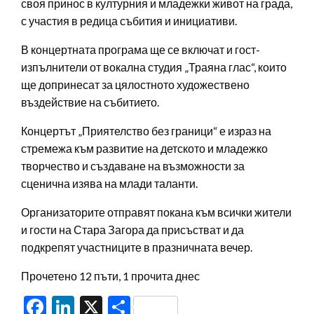
своя принос в културния и младежки живот на града,
с участия в редица събития и инициативи.
В концертната програма ще се включат и гост-
изпълнители от вокална студия „Траяна глас“, които
ще допринесат за цялостното художествено
въздействие на събитието.
Концертът „Приятелство без граници“ е израз на
стремежа към развитие на детското и младежко
творчество и създаване на възможности за
сценична изява на млади таланти.
Организаторите отправят покана към всички жители
и гости на Стара Загора да присъстват и да
подкрепят участниците в празничната вечер.
Прочетено 12 пъти, 1 прочита днес
Facebook
LinkedIn
X
Share