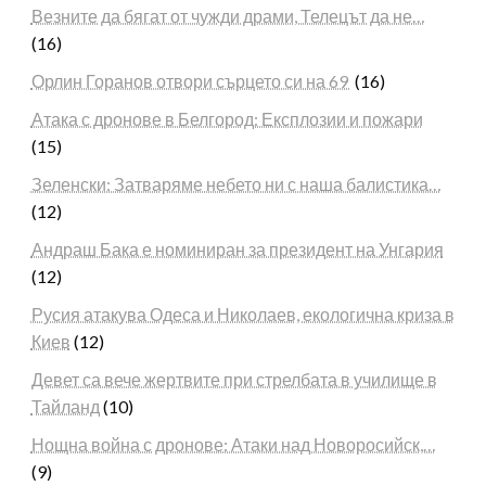
Везните да бягат от чужди драми, Телецът да не…
(16)
Орлин Горанов отвори сърцето си на 69
(16)
Атака с дронове в Белгород: Експлозии и пожари
(15)
Зеленски: Затваряме небето ни с наша балистика…
(12)
Андраш Бака е номиниран за президент на Унгария
(12)
Русия атакува Одеса и Николаев, екологична криза в
Киев
(12)
Девет са вече жертвите при стрелбата в училище в
Тайланд
(10)
Нощна война с дронове: Атаки над Новоросийск,…
(9)