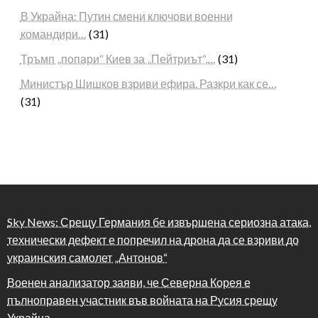
В Украйна: Путин смени ключови военни
командири…
(31)
Тръмп „попари“ Киев за „Пейтриът“,…
(31)
Министър Шишков взриви ефира. Разкри как се…
(31)
Sky News: Срещу Германия бе извършена сериозна атака,
технически дефект е попречил на дрона да се взриви до
украинския самолет „Антонов“
Военен анализатор заяви, че Северна Корея е
пълноправен участник във войната на Русия срещу
Украйна