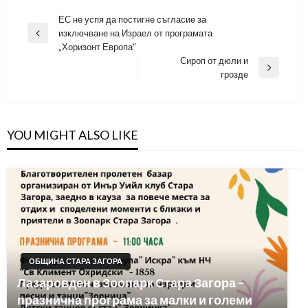
Навигация
ЕС не успя да постигне съгласие за
изключване на Израел от програмата
Previous
„Хоризонт Европа“
Post
Сироп от дюли и
Next
грозде
Post
YOU MIGHT ALSO LIKE
ОБЩИНА СТАРА ЗАГОРА
Лазаровден в Зоопарк Стара Загора –
празнична програма за малки и големи