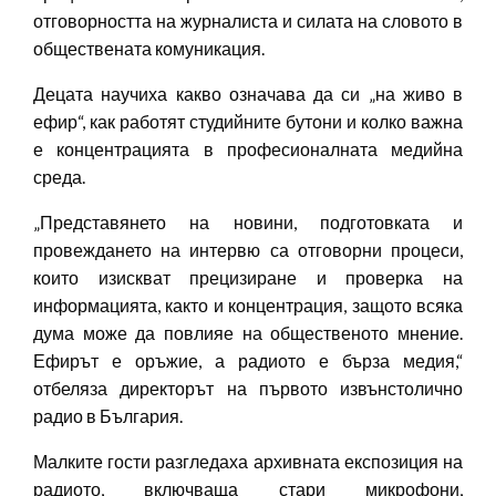
отговорността на журналиста и силата на словото в
обществената комуникация.
Децата научиха какво означава да си „на живо в
ефир“, как работят студийните бутони и колко важна
е концентрацията в професионалната медийна
среда.
„Представянето на новини, подготовката и
провеждането на интервю са отговорни процеси,
които изискват прецизиране и проверка на
информацията, както и концентрация, защото всяка
дума може да повлияе на общественото мнение.
Ефирът е оръжие, а радиото е бърза медия,“
отбеляза директорът на първото извънстолично
радио в България.
Малките гости разгледаха архивната експозиция на
радиото, включваща стари микрофони,