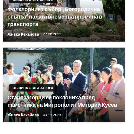
Фолклорният събор „Богородична
стъпка“ налага временна промяна в
транспорта
Живка Кехайова
27.08.2025
ОБЩИНА СТАРА ЗАГОРА
Старозагорци се поклониха пред
паметника на Митрополит Методий Кусев
Живка Кехайова
03.11.2025