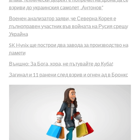
взриви до украинския самолет „Антонов“
Военен анализатор заяви, че Северна Корея е
пълноправен участник във войната на Русия срещу
Украйна
SK Hynix ще построи два завода за производство на
памети
Външно: За Бога, хора, не пътувайте до Куба!
Загинал и 11 ранени след взрив и огнен ад в Бронкс