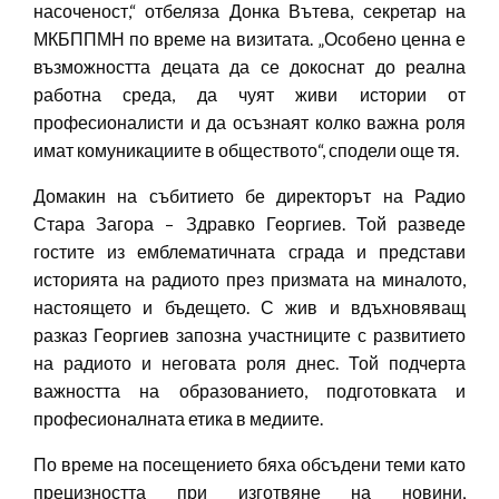
насоченост,“ отбеляза Донка Вътева, секретар на
МКБППМН по време на визитата. „Особено ценна е
възможността децата да се докоснат до реална
работна среда, да чуят живи истории от
професионалисти и да осъзнаят колко важна роля
имат комуникациите в обществото“, сподели още тя.
Домакин на събитието бе директорът на Радио
Стара Загора – Здравко Георгиев. Той разведе
гостите из емблематичната сграда и представи
историята на радиото през призмата на миналото,
настоящето и бъдещето. С жив и вдъхновяващ
разказ Георгиев запозна участниците с развитието
на радиото и неговата роля днес. Той подчерта
важността на образованието, подготовката и
професионалната етика в медиите.
По време на посещението бяха обсъдени теми като
прецизността при изготвяне на новини,