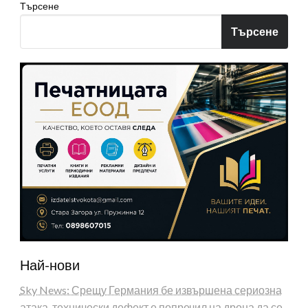
Търсене
Търсене
Най-нови
Sky News: Срещу Германия бе извършена сериозна
атака, технически дефект е попречил на дрона да се