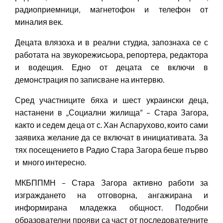
радиоприемници, магнетофон и телефон от
миналия век.
Децата влязоха и в реални студиа, запознаха се с
работата на звукорежисьора, репортера, редактора
и водещия. Едно от децата се включи в
демонстрация по записване на интервю.
Сред участниците бяха и шест украински деца,
настанени в „Социални жилища“ – Стара Загора,
както и седем деца от с. Хан Аспарухово, които сами
заявиха желание да се включат в инициативата. За
тях посещението в Радио Стара Загора беше първо
и много интересно.
МКБППМН – Стара Загора активно работи за
изграждането на отговорна, ангажирана и
информирана младежка общност. Подобни
образователни прояви са част от последователните