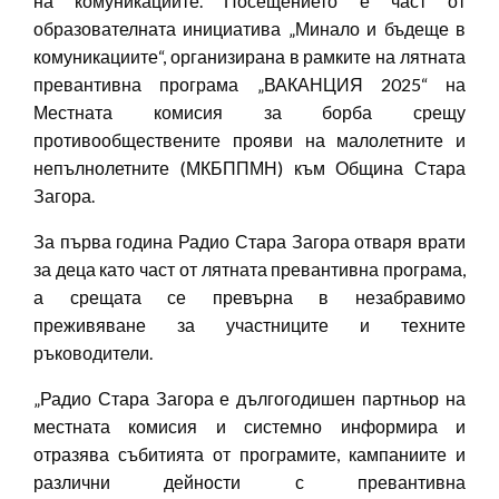
на комуникациите. Посещението е част от
образователната инициатива „Минало и бъдеще в
комуникациите“, организирана в рамките на лятната
превантивна програма „ВАКАНЦИЯ 2025“ на
Местната комисия за борба срещу
противообществените прояви на малолетните и
непълнолетните (МКБППМН) към Община Стара
Загора.
За първа година Радио Стара Загора отваря врати
за деца като част от лятната превантивна програма,
а срещата се превърна в незабравимо
преживяване за участниците и техните
ръководители.
„Радио Стара Загора е дългогодишен партньор на
местната комисия и системно информира и
отразява събитията от програмите, кампаниите и
различни дейности с превантивна