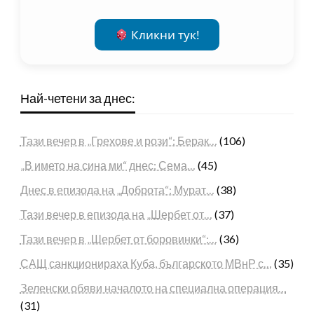
Кликни тук!
Най-четени за днес:
Тази вечер в „Грехове и рози“: Берак…
(106)
„В името на сина ми“ днес: Сема…
(45)
Днес в епизода на „Доброта“: Мурат…
(38)
Тази вечер в епизода на „Шербет от…
(37)
Тази вечер в „Шербет от боровинки“:…
(36)
САЩ санкционираха Куба, българското МВнР с…
(35)
Зеленски обяви началото на специална операция…
(31)