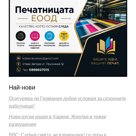
Най-нови
Осигурява ли Германия добри условия за сезонните
работници?
Нови руски удари в Харков: Жертви и тежки
разрушения
ВВС: София смята, че взривилият се дрон е