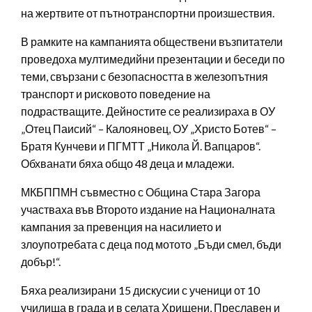
на жертвите от пътнотранспортни произшествия.
В рамките на кампанията обществени възпитатели
проведоха мултимедийни презентации и беседи по
теми, свързани с безопасността в железопътния
транспорт и рисковото поведение на
подрастващите. Дейностите се реализираха в ОУ
„Отец Паисий“ – Калояновец, ОУ „Христо Ботев“ –
Братя Кунчеви и ПГМТТ „Никола Й. Вапцаров“.
Обхванати бяха общо 48 деца и младежи.
МКБППМН съвместно с Община Стара Загора
участваха във Второто издание на Националната
кампания за превенция на насилието и
злоупотребата с деца под мотото „Бъди смел, бъди
добър!“.
Бяха реализирани 15 дискусии с ученици от 10
училища в града и в селата Хрищени, Преславен и