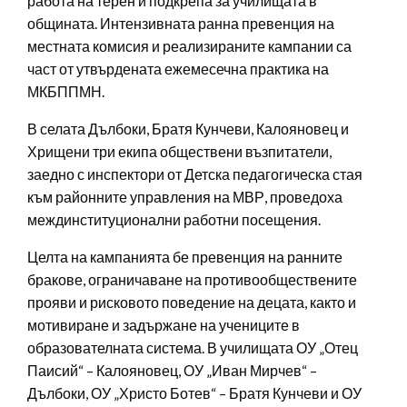
работа на терен и подкрепа за училищата в
общината. Интензивната ранна превенция на
местната комисия и реализираните кампании са
част от утвърдената ежемесечна практика на
МКБППМН.
В селата Дълбоки, Братя Кунчеви, Калояновец и
Хрищени три екипа обществени възпитатели,
заедно с инспектори от Детска педагогическа стая
към районните управления на МВР, проведоха
междинституционални работни посещения.
Целта на кампанията бе превенция на ранните
бракове, ограничаване на противообществените
прояви и рисковото поведение на децата, както и
мотивиране и задържане на учениците в
образователната система. В училищата ОУ „Отец
Паисий“ – Калояновец, ОУ „Иван Мирчев“ –
Дълбоки, ОУ „Христо Ботев“ – Братя Кунчеви и ОУ