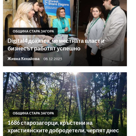
ОБЩИНА СТАРА ЗАГОРА
Digital4 доказва, че местната власт и
бизнесът работят успешно
Живка Кехайова
08.12.2025
ОБЩИНА СТАРА ЗАГОРА
1686 старозагорци, кръстени на
християнските добродетели, черпят днес