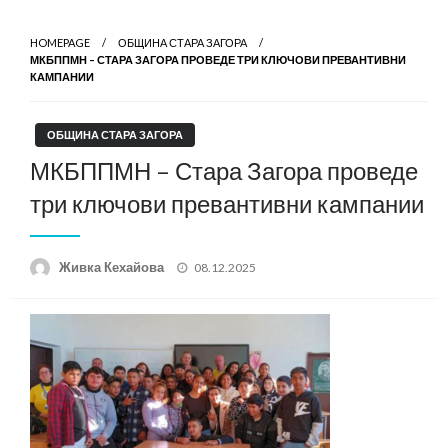
HOMEPAGE
ОБЩИНА СТАРА ЗАГОРА
МКБППМН – СТАРА ЗАГОРА ПРОВЕДЕ ТРИ КЛЮЧОВИ ПРЕВАНТИВНИ
КАМПАНИИ
ОБЩИНА СТАРА ЗАГОРА
МКБППМН – Стара Загора проведе
три ключови превантивни кампании
Posted
Живка Кехайова
08.12.2025
on