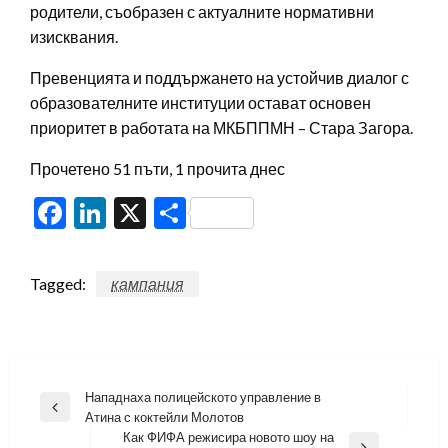
родители, съобразен с актуалните нормативни
изисквания.
Превенцията и поддържането на устойчив диалог с
образователните институции остават основен
приоритет в работата на МКБППМН – Стара Загора.
Прочетено 51 пъти, 1 прочита днес
Facebook
LinkedIn
X
Share
Tagged:
кампания
Навигация
Нападнаха полицейското управление в
Previous
Атина с коктейли Молотов
Post
Как ФИФА режисира новото шоу на