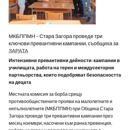
МКБППМН – Стара Загора проведе три
ключови превантивни кампании, съобщиха за
ЗАРАТА
Интензивни превантивни дейности: кампании в
училищата, работа на терен и междусекторни
партньорства, които подобряват безопасността
на децата
Местната комисия за борба срещу
противообществените прояви на малолетните и
непълнолетните (МКБППМН) при Община Стара
Загора проведе три превантивни кампании през
месец ноември, насочени към ранна превенция,