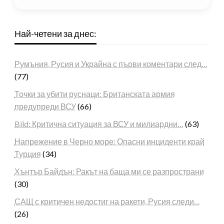
Най-четени за днес:
Румъния, Русия и Украйна с първи коментари след…
(77)
Точки за убити руснаци: Британската армия
предупреди ВСУ
(66)
Bild: Критична ситуация за ВСУ и милиардни…
(63)
Напрежение в Черно море: Опасни инциденти край
Турция
(34)
Хънтър Байдън: Ракът на баща ми се разпространи
(30)
САЩ с критичен недостиг на ракети, Русия следи…
(26)