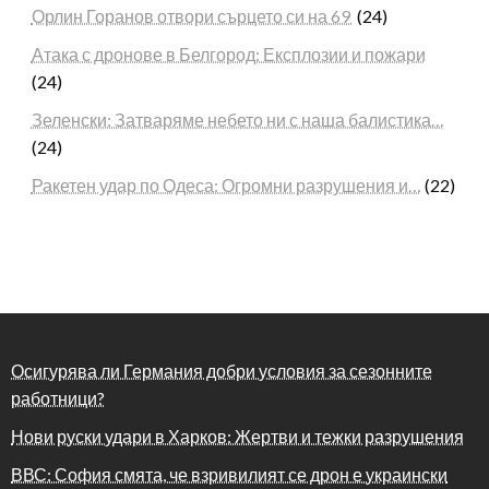
Орлин Горанов отвори сърцето си на 69
(24)
Атака с дронове в Белгород: Експлозии и пожари
(24)
Зеленски: Затваряме небето ни с наша балистика…
(24)
Ракетен удар по Одеса: Огромни разрушения и…
(22)
Осигурява ли Германия добри условия за сезонните
работници?
Нови руски удари в Харков: Жертви и тежки разрушения
ВВС: София смята, че взривилият се дрон е украински