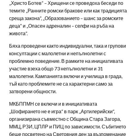
„Христо Ботев“ – Хрищени се проведоха беседи по
темите „Ранните ромски бракове или как традицията
среща закона“, „Образованието – шанс за ромските
деца“ и „Опасен адреналин – селфи на ръба на
живота“.
Бяха проведени както индивидуални, така и групови
консултации с малолетни и непълнолетни с
проблемно поведение. В рамките на инициативата
участие взеха общо 73 непълнолетни и 31
малолетни. Кампанията включи и училища в града,
тъй като проблемите не са характерни само за
затворени общности.
МКБППМН се включи и в инициативата
„Шофирането не е игра“ в парк „Артилерийски“,
организирана съвместно с Община Стара Загора,
ММЦ, РЗИ, ЦПЛР и ПИЦ по зависимости. Събитието
беше посветено на Световния ден за възпоменание