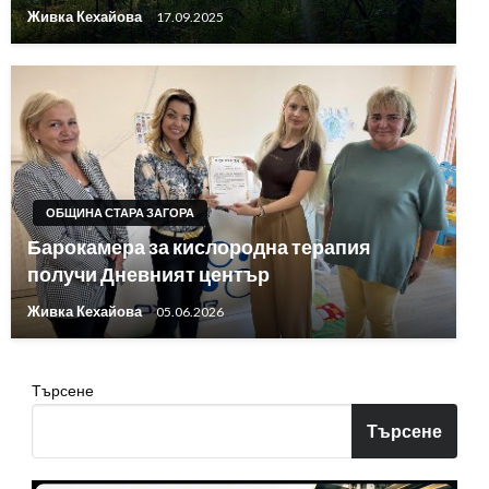
Живка Кехайова
17.09.2025
ОБЩИНА СТАРА ЗАГОРА
Барокамера за кислородна терапия
получи Дневният център
Живка Кехайова
05.06.2026
Търсене
Търсене