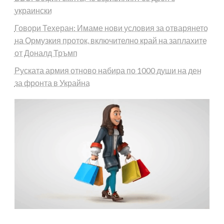
украински
Говори Техеран: Имаме нови условия за отварянето
на Ормузкия проток, включително край на заплахите
от Доналд Тръмп
Руската армия отново набира по 1000 души на ден
за фронта в Украйна