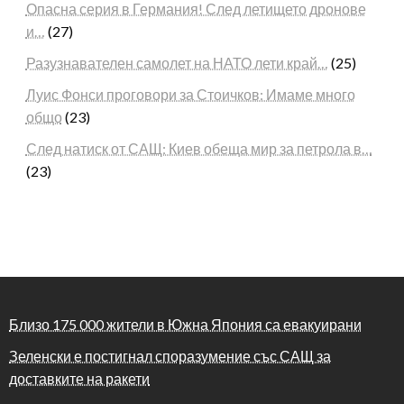
Опасна серия в Германия! След летището дронове
и…
(27)
Разузнавателен самолет на НАТО лети край…
(25)
Луис Фонси проговори за Стоичков: Имаме много
общо
(23)
След натиск от САЩ: Киев обеща мир за петрола в…
(23)
Близо 175 000 жители в Южна Япония са евакуирани
Зеленски е постигнал споразумение със САЩ за
доставките на ракети