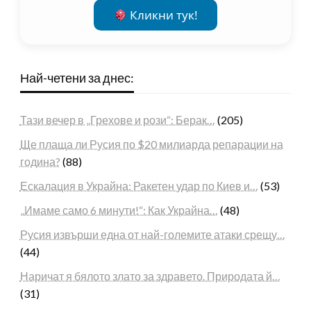
Кликни тук!
Най-четени за днес:
Тази вечер в „Грехове и рози“: Берак…
(205)
Ще плаща ли Русия по $20 милиарда репарации на
година?
(88)
Ескалация в Украйна: Ракетен удар по Киев и…
(53)
„Имаме само 6 минути!“: Как Украйна…
(48)
Русия извърши една от най-големите атаки срещу…
(44)
Наричат я бялото злато за здравето. Природата й…
(31)