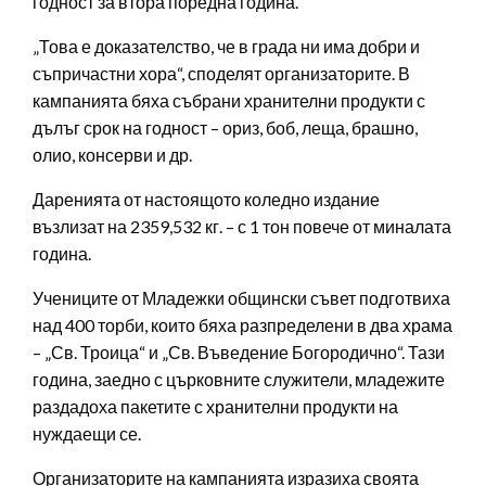
годност за втора поредна година.
„Това е доказателство, че в града ни има добри и
съпричастни хора“, споделят организаторите. В
кампанията бяха събрани хранителни продукти с
дълъг срок на годност – ориз, боб, леща, брашно,
олио, консерви и др.
Даренията от настоящото коледно издание
възлизат на 2359,532 кг. – с 1 тон повече от миналата
година.
Учениците от Младежки общински съвет подготвиха
над 400 торби, които бяха разпределени в два храма
– „Св. Троица“ и „Св. Въведение Богородично“. Тази
година, заедно с църковните служители, младежите
раздадоха пакетите с хранителни продукти на
нуждаещи се.
Организаторите на кампанията изразиха своята