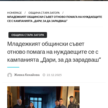
HOMEPAGE
ОБЩИНА СТАРА ЗАГОРА
МЛАДЕЖКИЯТ ОБЩИНСКИ СЪВЕТ ОТНОВО ПОМАГА НА НУЖДАЕЩИТЕ
СЕ С КАМПАНИЯТА „ДАРИ, ЗА ДА ЗАРАДВАШ“
ОБЩИНА СТАРА ЗАГОРА
Младежкият общински съвет
отново помага на нуждаещите се с
кампанията „Дари, за да зарадваш“
Posted
Живка Кехайова
22.12.2025
on