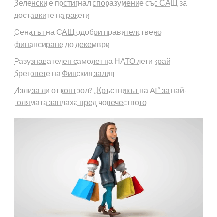
Зеленски е постигнал споразумение със САЩ за
доставките на ракети
Сенатът на САЩ одобри правителствено
финансиране до декември
Разузнавателен самолет на НАТО лети край
бреговете на Финския залив
Излиза ли от контрол? „Кръстникът на AI“ за най-
голямата заплаха пред човечеството