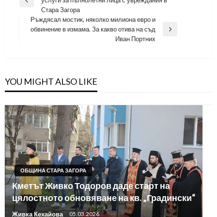
Previous
Стара Загора
Post
Ръждясал мостик, няколко милиона евро и
обвинение в измама. За какво отива на съд
Next
Иван Портних
Post
YOU MIGHT ALSO LIKE
ОБЩИНА СТАРА ЗАГОРА
Кметът Живко Тодоров даде старт на
цялостното обновяване на кв. „Градински“
Живка Кехайова
05.03.2026