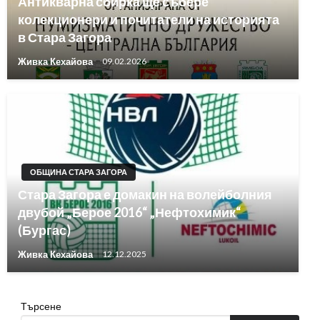
Антикварна сбирка ще събере
колекционери и почитатели на историята
в Стара Загора
Живка Кехайова
09.02.2026
ОБЩИНА СТАРА ЗАГОРА
Стара Загора е домакин на волейболния
двубой „Берое 2016“ „Нефтохимик“
(Бургас)
Живка Кехайова
12.12.2025
Търсене