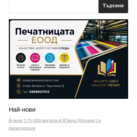
Търсене
Най-нови
Близо 175 000 жители в Южна Япония са
евакуирани