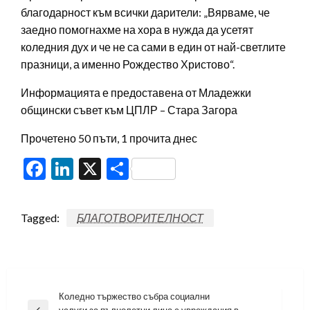
благодарност към всички дарители: „Вярваме, че
заедно помогнахме на хора в нужда да усетят
коледния дух и че не са сами в един от най-светлите
празници, а именно Рождество Христово“.
Информацията е предоставена от Младежки
общински съвет към ЦПЛР – Стара Загора
Прочетено 50 пъти, 1 прочита днес
Facebook
LinkedIn
X
Share
Tagged:
БЛАГОТВОРИТЕЛНОСТ
Навигация
Коледно тържество събра социални
услуги за пълнолетни лица с увреждания в