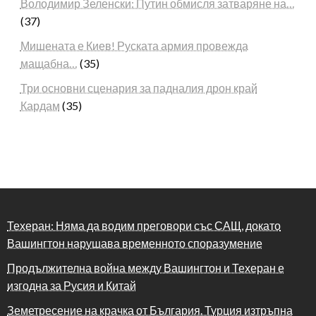
Володимир Зеленски: Путин обмисля затваряне на…
(37)
Мишената е Киев! Руската армия провежда
мащабна…
(35)
Три основни сценария за падналия дрон край
Кардам
(35)
Техеран: Няма да водим преговори със САЩ, докато
Вашингтон нарушава временното споразумение
Продължителна война между Вашингтон и Техеран е
изгодна за Русия и Китай
Земетресение на крачка от България. Турция изтръпна