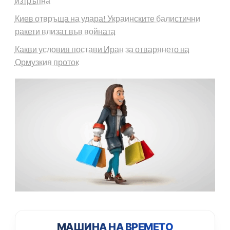
изтръпна
Киев отвръща на удара! Украинските балистични
ракети влизат във войната
Какви условия постави Иран за отварянето на
Ормузкия проток
МАШИНА НА ВРЕМЕТО