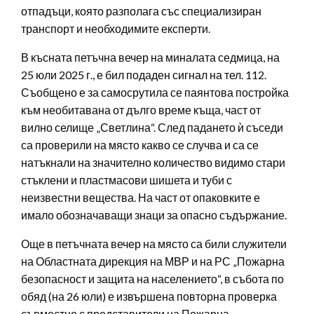
отпадъци, която разполага със специализиран
транспорт и необходимите експерти.
В късната петъчна вечер на миналата седмица, на
25 юли 2025 г., е бил подаден сигнал на тел. 112.
Съобщено е за самосрутила се паянтова постройка
към необитавана от дълго време къща, част от
вилно селище „Светлина“. След падането ѝ съседи
са проверили на място какво се случва и са се
натъкнали на значително количество видимо стари
стъклени и пластмасови шишета и туби с
неизвестни вещества. На част от опаковките е
имало обозначаващи знаци за опасно съдържание.
Още в петъчната вечер на място са били служители
на Областната дирекция на МВР и на РС „Пожарна
безопасност и защита на населението“, в събота по
обяд (на 26 юли) е извършена повторна проверка
съвместно с представители на Пожарна