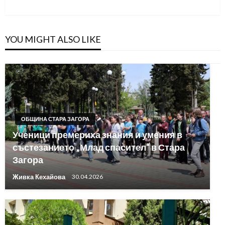
Post
YOU MIGHT ALSO LIKE
ОБЩИНА СТАРА ЗАГОРА
Ученици премериха знания и умения в
състезанието „Млад спасител“ в Стара
Загора
Живка Кехайова
30.04.2026