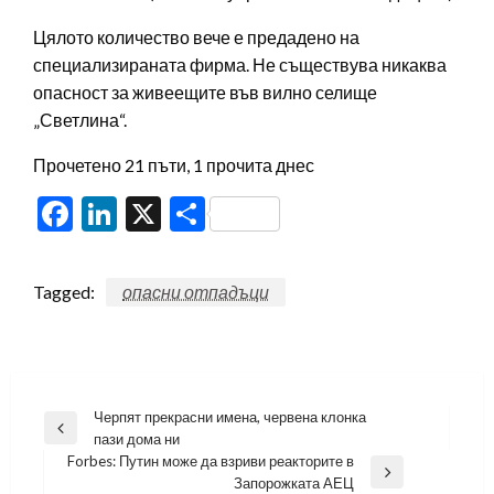
Цялото количество вече е предадено на
специализираната фирма. Не съществува никаква
опасност за живеещите във вилно селище
„Светлина“.
Прочетено 21 пъти, 1 прочита днес
Facebook
LinkedIn
X
Share
Tagged:
опасни отпадъци
Навигация
Черпят прекрасни имена, червена клонка
Previous
пази дома ни
Post
Forbes: Путин може да взриви реакторите в
Next
Запорожката АЕЦ