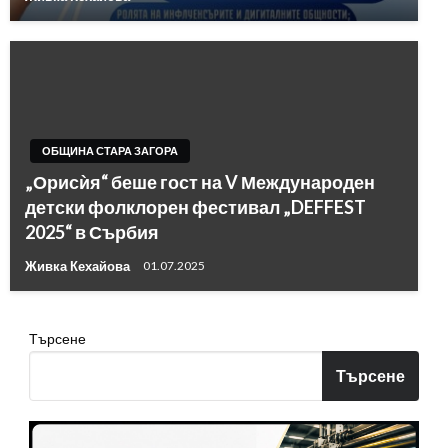
ОБЩИНА СТАРА ЗАГОРА
„Орисѝя“ беше гост на V Международен
детски фолклорен фестивал „DEFFEST
2025“ в Сърбия
Живка Кехайова
01.07.2025
Търсене
Търсене