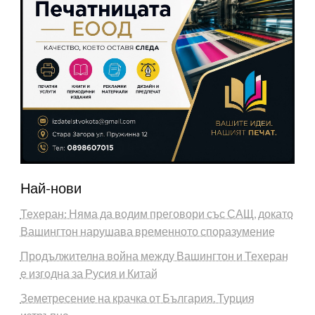
Най-нови
Техеран: Няма да водим преговори със САЩ, докато
Вашингтон нарушава временното споразумение
Продължителна война между Вашингтон и Техеран
е изгодна за Русия и Китай
Земетресение на крачка от България. Турция