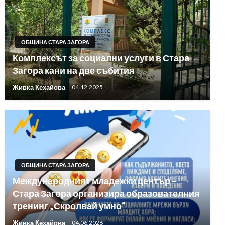
ОБЩИНА СТАРА ЗАГОРА
Комплексът за социални услуги в Стара
Загора кани на две събития
Живка Кехайова
04.12.2025
ОБЩИНА СТАРА ЗАГОРА
Международният младежки център –
Стара Загора организира образователния
тренинг „Скролвай умно“
Живка Кехайова
04.06.2026