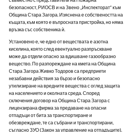
безопасност, РИОСВ и на Звено „Инспекторат“ към
Община Стара Загора. Изяснена е собствеността на
къщата, към която е въпросната пристройка, но няма
връзка със собственика ѝ.
Установено е, че едно от веществата е азотна
киселина, която след евентуално разпръскване
може да отдели опасно за вдишване газообразно
вещество. По разпореждане на кмета на Община
Стара Загора Живко Тодоров са предприети
незабавни действия за бързо и безопасно
утилизиране на вредните вещества с оглед защита
на населението и околната среда. Според
сключения договор на Община Стара Загора с
лицензирана фирма за предаване на опасни
отпадъци от бита за транспортиране и
обезвреждане, те са събрани и транспортирани,
съгласно ЗУО (Закон за управление на отпадъците).