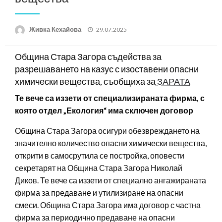
Posted
Живка Кехайова
29.07.2025
on
Община Стара Загора съдейства за
разрешаването на казус с изоставени опасни
химически вещества, съобщиха за
ЗАРАТА
Те вече са иззети от специализираната фирма, с
която отдел „Екология“ има сключен договор
Община Стара Загора осигури обезвреждането на
значително количество опасни химически вещества,
открити в самосрутила се постройка, оповести
секретарят на Община Стара Загора Николай
Диков. Те вече са иззети от специално ангажираната
фирма за предаване и утилизиране на опасни
смеси. Община Стара Загора има договор с частна
фирма за периодично предаване на опасни