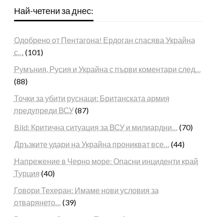
Най-четени за днес:
Одобрено от Пентагона! Ердоган спасява Украйна
с…
(101)
Румъния, Русия и Украйна с първи коментари след…
(88)
Точки за убити руснаци: Британската армия
предупреди ВСУ
(87)
Bild: Критична ситуация за ВСУ и милиардни…
(70)
Дръзките удари на Украйна проникват все…
(44)
Напрежение в Черно море: Опасни инциденти край
Турция
(40)
Говори Техеран: Имаме нови условия за
отварянето…
(39)