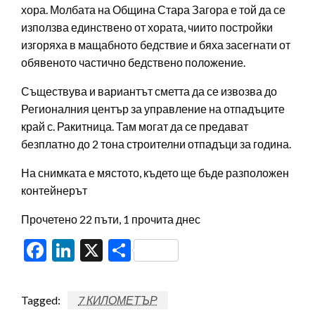
хора. Молбата на Община Стара Загора е той да се
използва единствено от хората, чиито постройки
изгоряха в мащабното бедствие и бяха засегнати от
обявеното частично бедствено положение.
Съществува и вариантът сметта да се извозва до
Регионалния център за управление на отпадъците
край с. Ракитница. Там могат да се предават
безплатно до 2 тона строителни отпадъци за година.
На снимката е мястото, където ще бъде разположен
контейнерът
Прочетено 22 пъти, 1 прочита днес
Facebook
LinkedIn
X
Share
Tagged:
7 КИЛОМЕТЪР