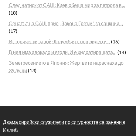
След натиск от САЩ: Киев обеща мир за петрола в…
(18)
Сенатът на САЩ прие „Закона Греъм“ за санкции…
(17)
Исторически завой: Колумбия с нов лидер и…
(16)
В нея има авокадо и ягоди. И е хидратиращата…
(14)
Земетресението в Япония: Жертвите нараснаха до
39 души
(13)
Двама сирийски служители по сигурността са ранени в
Идлиб