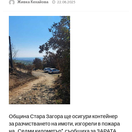
Posted
Живка Кехайова
22.08.2025
on
Община Стара Загора ще осигури контейнер
за разчистването на имоти, изгорели в пожара
на „Седми километър“, съобщиха за ЗАРАТА