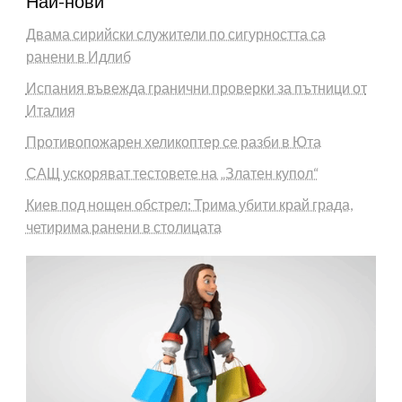
Най-нови
Двама сирийски служители по сигурността са
ранени в Идлиб
Испания въвежда гранични проверки за пътници от
Италия
Противопожарен хеликоптер се разби в Юта
САЩ ускоряват тестовете на „Златен купол“
Киев под нощен обстрел: Трима убити край града,
четирима ранени в столицата