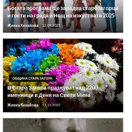
Богата програма ще зарадва старозагорци
и гости на града в Нощ на изкуствата 2025
Живка Кехайова
12.09.2025
ОБЩИНА СТАРА ЗАГОРА
В Стара Загора празнуват над 2200
именници в Деня на Свети Мина
Живка Кехайова
11.11.2025