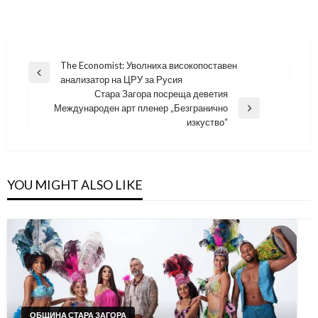
Навигация
The Economist: Уволниха високопоставен
Previous
анализатор на ЦРУ за Русия
Post
Стара Загора посреща деветия
Международен арт пленер „Безгранично
Next
изкуство“
Post
YOU MIGHT ALSO LIKE
ОБЩИНА СТАРА ЗАГОРА