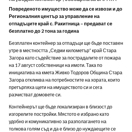
Повреденото имущество може да се извози и до
Регионалния център за управление на
отпадъците край с. Ракитница – предават се
безплатно до 2 тона за година
Безплатен контейнер за отпадъци ще бъде поставен
утре в местността „Седми километър“ край Стара
Загора като съдействие за пострадалите от пожара
на 17 август собственици на имоти. Така по
инициатива на кмета Живко Тодоров Община Стара
Загора откликва на потребностите на хората, които
претърпяха щети на имуществото си и сега
разчистват домовете си.
Контейнерът ще бъде локализиран в близост до
изгорелите постройки. Мястото е избрано като
удобно и комуникативно за разполагането на
толкова голям съд и да е близо до нуждаещите се