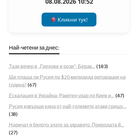
08.08.2026 10:52
Кликни тук!
Най-четени за днес:
Тази вечер в „Грехове и рози“: Берак…
(183)
Ще плаща ли Русия по $20 милиарда репарации на
година?
(67)
Ескалация в Украйна: Ракетен удар по Киев и…
(47)
Русия извърши една от най-големите атаки срещу…
(38)
Наричат я бялото злато за здравето. Природата й…
(27)