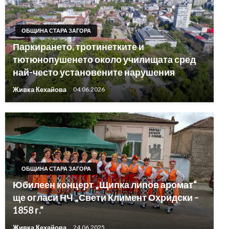
ОБЩИНА СТАРА ЗАГОРА
Паркирането, тротинетките и
тютюнопушенето около училищата сред
най-често установените нарушения
Живка Кехайова
04.06.2026
ОБЩИНА СТАРА ЗАГОРА
Юбилеен концерт „Щипка липов аромат“
ще огласи НЧ „Свети Климент Охридски –
1858 г.“
Живка Кехайова
24.06.2025