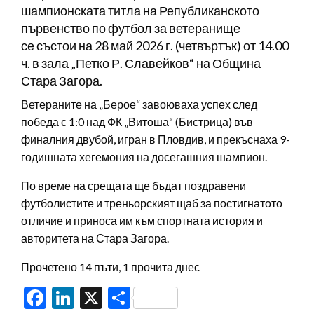
шампионската титла на Републиканското
първенство по футбол за ветеранище
се състои на 28 май 2026 г. (четвъртък) от 14.00
ч. в зала „Петко Р. Славейков“ на Община
Стара Загора.
Ветераните на „Берое“ завоюваха успех след
победа с 1:0 над ФК „Витоша“ (Бистрица) във
финалния двубой, игран в Пловдив, и прекъснаха 9-
годишната хегемония на досегашния шампион.
По време на срещата ще бъдат поздравени
футболистите и треньорският щаб за постигнатото
отличие и приноса им към спортната история и
авторитета на Стара Загора.
Прочетено 14 пъти, 1 прочита днес
Facebook
LinkedIn
X
Share