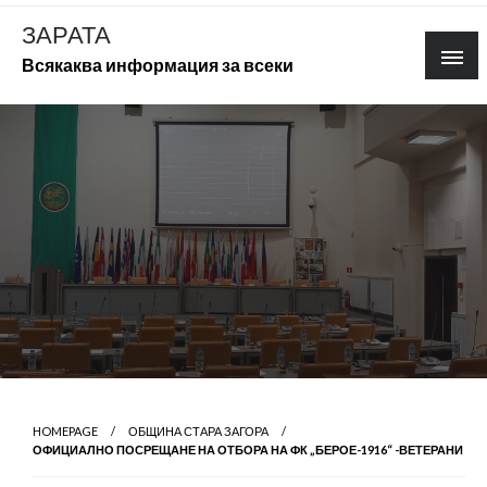
Skip
ЗАРАТА
to
Всякаква информация за всеки
content
HOMEPAGE
ОБЩИНА СТАРА ЗАГОРА
ОФИЦИАЛНО ПОСРЕЩАНЕ НА ОТБОРА НА ФК „БЕРОЕ-1916“ -ВЕТЕРАНИ