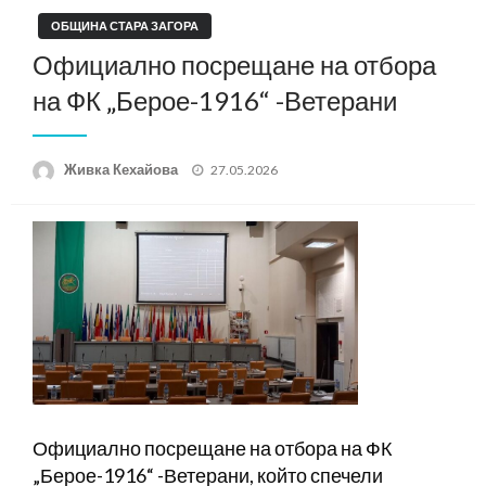
ОБЩИНА СТАРА ЗАГОРА
Официално посрещане на отбора
на ФК „Берое-1916“ -Ветерани
Posted
Живка Кехайова
27.05.2026
on
Официално посрещане на отбора на ФК
„Берое-1916“ -Ветерани, който спечели