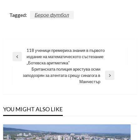
Tagged:
Берое футбол
Навигация
118 ученици премериха знания в първото
издание на математическото състезание
Previous
„Ботевска аритметика“
Post
Британската полиция арестува осми
заподозрян за атентата срещу синагога в
Next
Манчестър
Post
YOU MIGHT ALSO LIKE