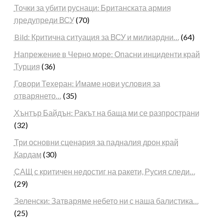
Точки за убити руснаци: Британската армия
предупреди ВСУ
(70)
Bild: Критична ситуация за ВСУ и милиардни…
(64)
Напрежение в Черно море: Опасни инциденти край
Турция
(36)
Говори Техеран: Имаме нови условия за
отварянето…
(35)
Хънтър Байдън: Ракът на баща ми се разпространи
(32)
Три основни сценария за падналия дрон край
Кардам
(30)
САЩ с критичен недостиг на ракети, Русия следи…
(29)
Зеленски: Затваряме небето ни с наша балистика…
(25)