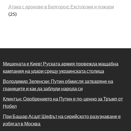
Атака с дронове в Белгород: Експлозии и пожари
(25)
Мишената е Киев! Руската армия провежда мащабна
кампания на удари срещу украинската столица
Володимир Зеленски: Путин обмисля затваряне на
границите и как да заблуди народа си
Клинтън: Одобрението на Путин е по-ценно за Тръмп от
Нобел
При Башар Асад! Шефът на сирийското разузнаване е
избягал в Москва