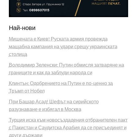
Най-нови
Мишената е Киев! Руската армия провежда
мащабна кампания на удари срещу украинската
столица
Володимир Зеленски: Путин обмисля затваряне на
границите и как да заблуди народа си
Клинтън: Одобрението на Путин е по-ценно за
Тръмп от Нобел
При Башар Асад! Шефът на сирийското
разузнаване е избягал в Москва
Турция иска към новосъздадения отбранителен пакт
с Пакистан и Саудитска Арабия да се присъединят и
други държави