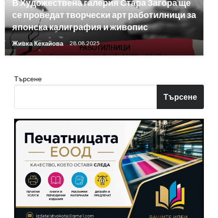
В Художествена галерия Стара Загора ще
се проведат творчески арт работилници за
японска калиграфия и живопис
Живка Кехайова
28.08.2025
Търсене
Търсене