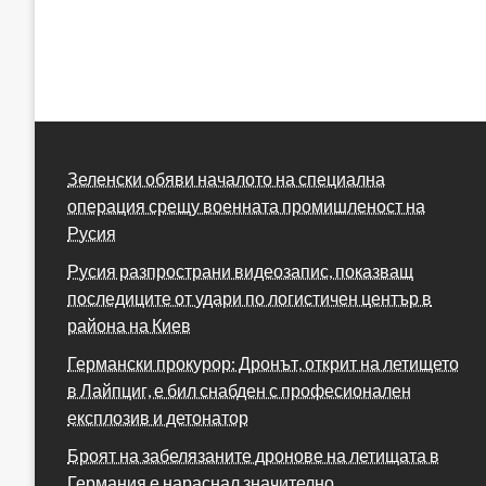
Зеленски обяви началото на специална
операция срещу военната промишленост на
Русия
Русия разпространи видеозапис, показващ
последиците от удари по логистичен център в
района на Киев
Германски прокурор: Дронът, открит на летището
в Лайпциг, е бил снабден с професионален
експлозив и детонатор
Броят на забелязаните дронове на летищата в
Германия е нараснал значително