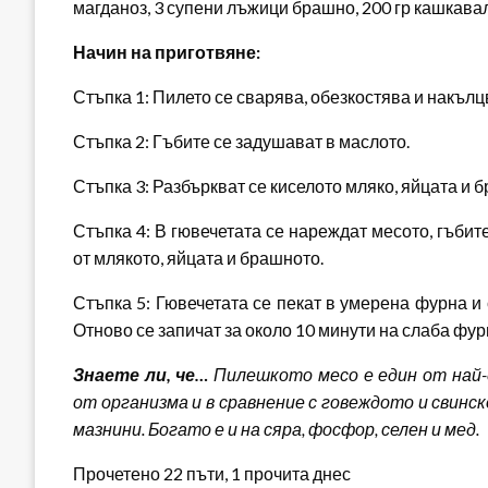
магданоз, 3 супени лъжици брашно, 200 гр кашкавал
Начин на приготвяне:
Стъпка 1: Пилето се сварява, обезкостява и накълц
Стъпка 2: Гъбите се задушават в маслото.
Стъпка 3: Разбъркват се киселото мляко, яйцата и 
Стъпка 4: В гювечетата се нареждат месото, гъбит
от млякото, яйцата и брашното.
Стъпка 5: Гювечетата се пекат в умерена фурна и 
Отново се запичат за около 10 минути на слаба фур
Знаете ли, че…
Пилешкото месо е един от най-
от организма и в сравнение с говеждото и свинс
мазнини. Богато е и на сяра, фосфор, селен и мед.
Прочетено 22 пъти, 1 прочита днес