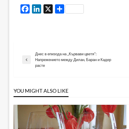
Facebook
LinkedIn
X
Share
Днес в епизода на „Кървави цветя“:
Навигация
Напрежението между Дилан, Баран и Кадер
Previous
расте
Post
YOU MIGHT ALSO LIKE