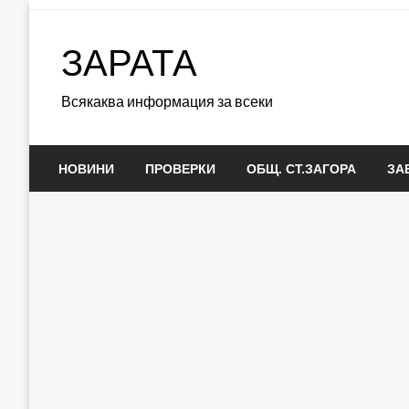
Skip
to
ЗАРАТА
content
Всякаква информация за всеки
НОВИНИ
ПРОВЕРКИ
ОБЩ. СТ.ЗАГОРА
ЗА