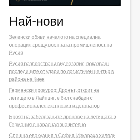
Най-нови
Зеленски обяви началото на специална
операция срещу военната промишленост на
Русия
Русия разпространи видеозапис, показващ
последиците от удари по логистичен център в
района на Киев
Германски прокурор: Дронът, открит на
летището в Лайпциг, е бил снабден с
професионален експлозив и детонатор
Броят на забелязаните дронове на летищата в
Германия е нараснал значително
Спешна евакуация в София. Изкараха хиляди