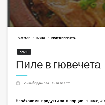
HOMEPAGE
КУХНЯ
ПИЛЕ В ГЮВЕЧЕТА
КУХНЯ
Пиле в гювечета
Posted
Бонка Йорданова
02.09.2025
on
Необходими продукти за 8 порции:
1 пиле, 40