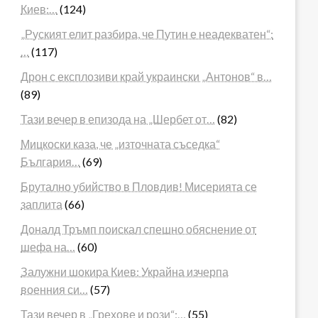
Киев:…
(124)
„Руският елит разбира, че Путин е неадекватен“:
…
(117)
Дрон с експлозиви край украински „Антонов“ в…
(89)
Тази вечер в епизода на „Шербет от…
(82)
Мицкоски каза, че „източната съседка“
България…
(69)
Брутално убийство в Пловдив! Мисерията се
заплита
(66)
Доналд Тръмп поискал спешно обяснение от
шефа на…
(60)
Залужни шокира Киев: Украйна изчерпа
военния си…
(57)
Тази вечер в „Грехове и рози“:…
(55)