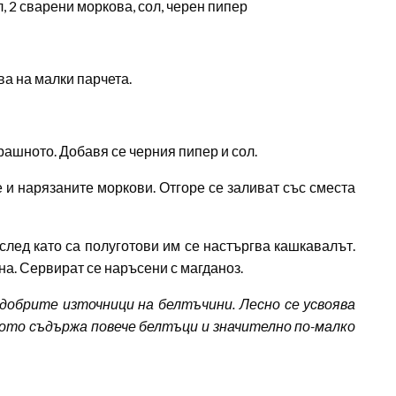
, 2 сварени моркова, сол, черен пипер
ва на малки парчета.
брашното. Добавя се черния пипер и сол.
е и нарязаните моркови. Отгоре се заливат със сместа
след като са полуготови им се настъргва кашкавалът.
на. Сервират се наръсени с магданоз.
добрите източници на белтъчини. Лесно се усвоява
кото съдържа повече белтъци и значително по-малко