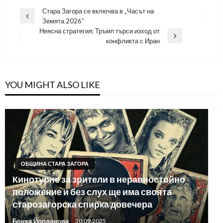
Навигация
Стара Загора се включва в „Часът на
Previous
Земята 2026“
Post
Неясна стратегия: Тръмп търси изход от
Next
конфликта с Иран
Post
YOU MIGHT ALSO LIKE
ОБЩИНА СТАРА ЗАГОРА
Кинотурне за зрители в неравностойно
положение и без слух ще има своята
старозагорска спирка довечера
Бонка Йорданова
30.09.2025