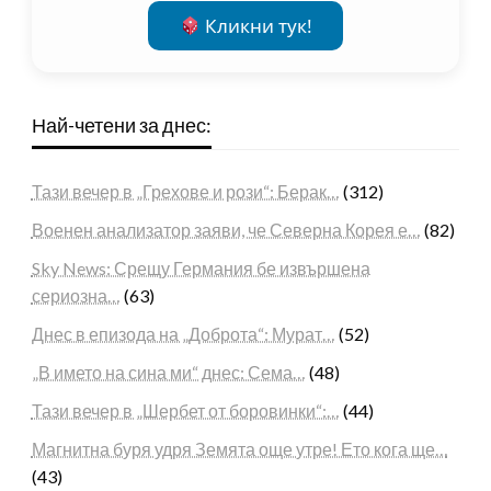
Кликни тук!
Най-четени за днес:
Тази вечер в „Грехове и рози“: Берак…
(312)
Военен анализатор заяви, че Северна Корея е…
(82)
Sky News: Срещу Германия бе извършена
сериозна…
(63)
Днес в епизода на „Доброта“: Мурат…
(52)
„В името на сина ми“ днес: Сема…
(48)
Тази вечер в „Шербет от боровинки“:…
(44)
Магнитна буря удря Земята още утре! Ето кога ще…
(43)