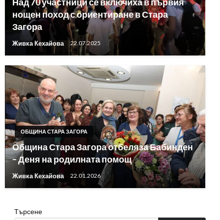
Над 70 участници се включиха в първия
нощен поход с ориентиране в Стара
Загора
Живка Кехайова
22.07.2025
ОБЩИНА СТАРА ЗАГОРА
Община Стара Загора отбеляза Бабинден
– Деня на родилната помощ
Живка Кехайова
22.01.2026
Търсене