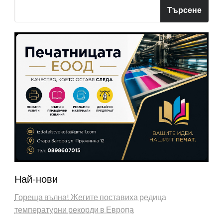
Търсене
Най-нови
Гореща вълна! Жегите поставиха редица
температурни рекорди в Европа