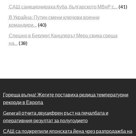
САЩ санкционираха Куба, българското МВнР с…
(41)
В Украйна: Путин смени ключови военни
командири…
(40)
Спешно в Берлин! Канцлерът Мерц свика среща
на…
(38)
Гореща вълна! Жегите поставиха редица температурни
рекорди в Европа
Generali отчита двуцифрен ръст на печалбата и
оперативния резултат за полугодието
САЩ са подкрепили японската йена чрез разпродажба на