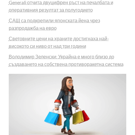
Generali отчита двуцифрен ръст на печалбата и
оперативния резултат за полугодието
САЩ са подкрепили японската йена чрез
разпродажба на евро
Световните цени на храните достигнаха най-
високото си ниво от над три години
Володимир Зеленски: Украйна е много близо до
създаването на собствена противоракетна система