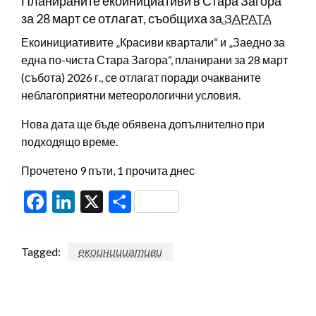
Планираните екоинициативи в Стара Загора
за 28 март се отлагат, съобщиха за
ЗАРАТА
Екоинициативите „Красиви квартали“ и „Заедно за
една по-чиста Стара Загора“, планирани за 28 март
(събота) 2026 г., се отлагат поради очакваните
неблагоприятни метеорологични условия.
Нова дата ще бъде обявена допълнително при
подходящо време.
Прочетено 9 пъти, 1 прочита днес
Facebook
LinkedIn
X
Share
Tagged:
екоинициативи