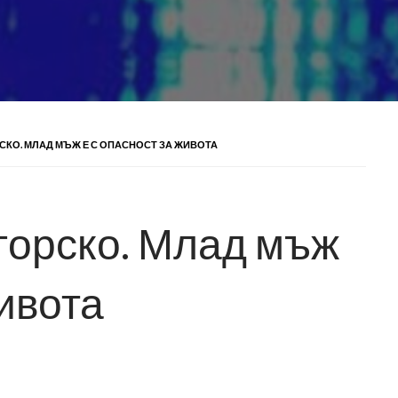
СКО. МЛАД МЪЖ Е С ОПАСНОСТ ЗА ЖИВОТА
горско. Млад мъж
живота