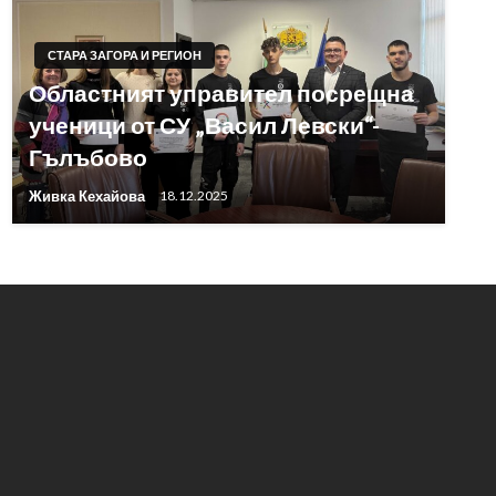
СТАРА ЗАГОРА И РЕГИОН
Областният управител посрещна
ученици от СУ „Васил Левски“-
Гълъбово
Живка Кехайова
18.12.2025