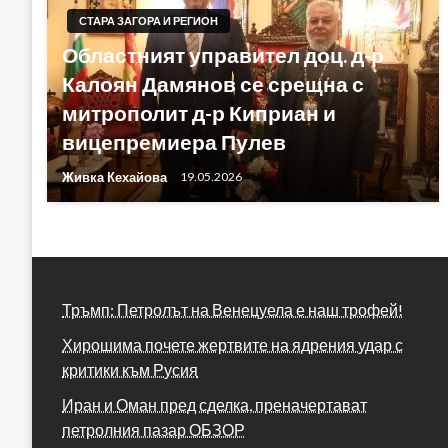
СТАРА ЗАГОРА И РЕГИОН
Областният управител доц. д-р
Калоян Дамянов се срещна с
митрополит д-р Киприан и
вицепремиера Пулев
Живка Кехайова
19.05.2026
Тръмп: Петролът на Венецуела е наш трофей!
Хирошима почете жертвите на ядрения удар с
критики към Русия
Иран и Оман пред сделка, преначертават
петролния пазар ОБЗОР