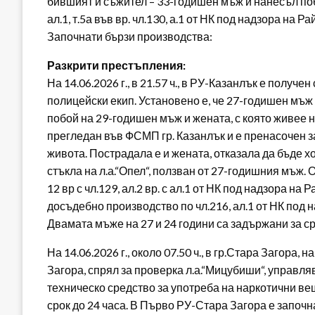
бившият й съжител – 33-годишен мъж й нанесъл поб
ал.1, т.5а във вр. чл.130, а.1 от НК под надзора на
Започнати бързи производства:
Разкрити престъпления:
На 14.06.2026 г., в 21.57 ч., в РУ-Казанлък е получе
полицейски екип. Установено е, че 27-годишен мъж 
побой на 29-годишен мъж и жената, с която живее 
прегледан във ФСМП гр. Казанлък и е пренасочен за
живота. Пострадала е и жената, отказала да бъде х
стъкла на л.а.“Опел“, ползван от 27-годишния мъж. 
12 вр с чл.129, ал.2 вр. с ал.1 от НК под надзора н
досъдебно производство по чл.216, ал.1 от НК под
Двамата мъже на 27 и 24 години са задържани за сро
На 14.06.2026 г., около 07.50 ч., в гр.Стара Загора, 
Загора, спрял за проверка л.а.“Мицубиши“, управля
техническо средство за употреба на наркотични ве
срок до 24 часа. В Първо РУ-Стара Загора е започн