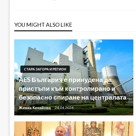
Post
YOU MIGHT ALSO LIKE
СТАРА ЗАГОРА И РЕГИОН
AES България е принудена да
пристъпи към контролирано и
безопасно спиране на централата
Живка Кехайова
24.04.2026