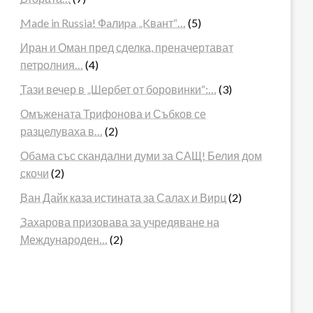
Made in Russia! Фaлиpa „Kвaнт“…
(5)
Иран и Оман пред сделка, преначертават
петролния…
(4)
Тази вечер в „Шербет от боровинки“:…
(3)
Омъжената Трифонова и Събков се
разцелуваха в…
(2)
Обама със скандални думи за САЩ! Белия дом
скочи
(2)
Ван Дайк каза истината за Салах и Вирц
(2)
Захарова призовава за учредяване на
Международен…
(2)