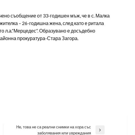
учено съобщение от 33-годишен мъж, че в с. Малка
съжителка – 26-годишна жена, след като е ритала
го л.а.“Мерцедес“. Образувано е досъдебно
 Районна прокуратура-Стара Загора.
Не, това не са реални снимки на хора със
Next
заболявания или увреждания