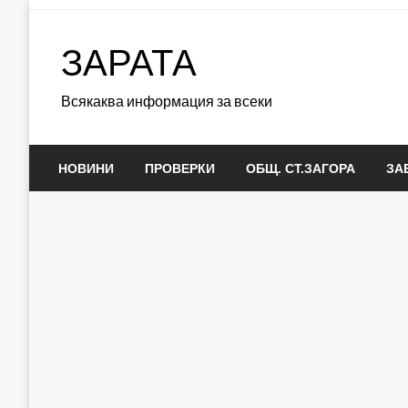
Skip
to
ЗАРАТА
content
Всякаква информация за всеки
НОВИНИ
ПРОВЕРКИ
ОБЩ. СТ.ЗАГОРА
ЗА