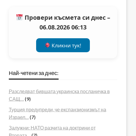
Провери късмета си днес –
06.08.2026 06:13
Кликни тук!
Най-четени за днес:
Разследват бившата украинска посланичка в
САЩ…
(9)
Турция предупреди, че експанзионизмът на
Израел…
(7)
Залужни: НАТО разчита на доктрини от
Втората…
(7)