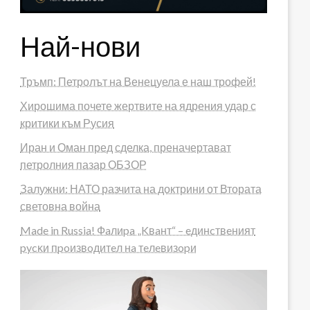
Най-нови
Тръмп: Петролът на Венецуела е наш трофей!
Хирошима почете жертвите на ядрения удар с
критики към Русия
Иран и Оман пред сделка, преначертават
петролния пазар ОБЗОР
Залужни: НАТО разчита на доктрини от Втората
световна война
Made in Russia! Фaлиpa „Kвaнт“ – eдинcтвeният
pycĸи пpoизвoдитeл нa тeлeвизopи