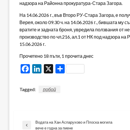
надзора на Районна прокуратура-Стара Загора.
На 14.06.2026 г., във Второ РУ-Стара Загора, е пол
Верея, около 09.30 ч. на 14.06.2026 г., бившата му 
вратите и задната броня, увредила ползвания от не
производство по чл.216, ал.1 от НК под надзора на
15.06.2026 г.
Прочетено 18 пъти, 1 прочита днес
Facebook
LinkedIn
X
Share
Tagged:
побой
Водата на Хан Аспарухово и Плоска могила
Навигация
Previous
вече е годна за пиене