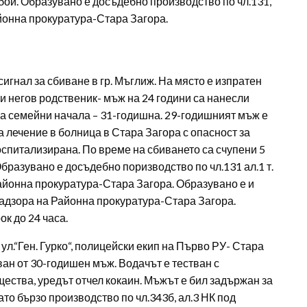
ой. Образувано е досъдебно производство по чл.131,
 Районна прокуратура-Стара Загора.
н сигнал за сбиване в гр. Мъглиж. На място е изпратен
и негов родственик- мъж на 24 години са нанесли
на семейни начала – 31-годишна. 29-годишният мъж е
 лечение в болница в Стара Загора с опасност за
оспитализирана. По време на сбиването са счупени 5
Образувано е досъдебно поризводство по чл.131 ал.1 т.
а Районна прокуратура-Стара Загора. Образувано е и
 надзора на Районна прокуратура-Стара Загора.
к до 24 часа.
на ул.“Ген. Гурко“, полицейски екип на Първо РУ- Стара
ван от 30-годишен мъж. Водачът е тестван с
щества, уредът отчел кокаин. Мъжът е бил задържан за
ато бързо производство по чл.343б, ал.3 НК под