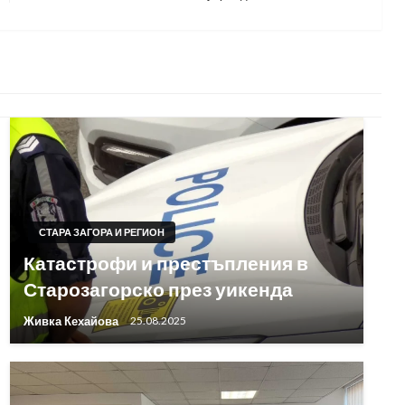
Post
СТАРА ЗАГОРА И РЕГИОН
Катастрофи и престъпления в
Старозагорско през уикенда
Живка Кехайова
25.08.2025