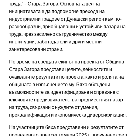
труда“ – Стара Загора. Основната цел на
инициативата е да подпомогне прехода на
индустриални градове от Дунавски регион към по-
разнообразни, приобщаващи и устойчиви пазари на
труда, чрез засилено сътрудничество между
институции, работодатели и други местни
заинтересовани страни.
По време на срещата екипът на проекта от Община
Стара Загора представи целите, дейностите и
очакваните резултати по проекта, както и ролята на
общината в изпълнението му. Бяха обсъдени
възможностите за идентифициране и справяне с
ключовите предизвикателства пред местния пазар
на труда, свързани с нуждите от умения,
преквалификация и икономическа диверсификация.
На участниците бяха представени и резултатите от
проведеното през септември 2025 г. проучване сред