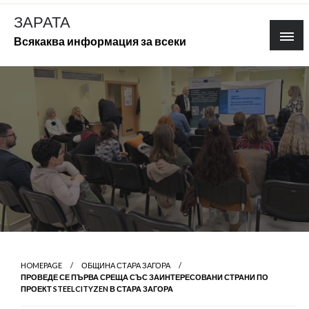
Skip
ЗАРАТА
to
Всякаква информация за всеки
content
HOMEPAGE
ОБЩИНА СТАРА ЗАГОРА
ПРОВЕДЕ СЕ ПЪРВА СРЕЩА СЪС ЗАИНТЕРЕСОВАНИ СТРАНИ ПО
ПРОЕКТ STEELCITYZEN В СТАРА ЗАГОРА