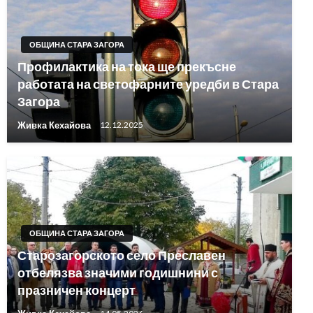
ОБЩИНА СТАРА ЗАГОРА
Профилактика на тока ще прекъсне
работата на светофарните уредби в Стара
Загора
Живка Кехайова
12.12.2025
ОБЩИНА СТАРА ЗАГОРА
Старозагорското село Преславен
отбелязва значими годишнини с
празничен концерт