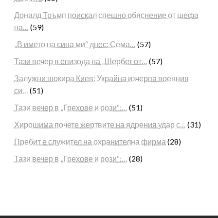
Доналд Тръмп поискал спешно обяснение от шефа
на…
(59)
„В името на сина ми“ днес: Сема…
(57)
Тази вечер в епизода на „Шербет от…
(57)
Залужни шокира Киев: Украйна изчерпа военния
си…
(51)
Тази вечер в „Грехове и рози“:…
(51)
Хирошима почете жертвите на ядрения удар с…
(31)
Пребит е служител на охранителна фирма
(28)
Тази вечер в „Грехове и рози“:…
(28)