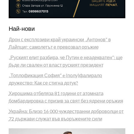
Най-нови
Дрон с експлозиви край украински „Антонов“ в
Лайпциг: самолетът е превозвал оръжие
„Руският елит разбира, че Путин е неадекватен“: ще
бъде ли свален от власт руският президент
„Топлофикация София“ e (полу)фалирало
дружество: Как се стигна дотук?
Хирошима отбеляза 81 години от атомната
бомбардировка с призив за свят без ядрени оръжия
Украйна: Близо 16 000 чуждестранни доброволци от
72 държави служат във въоръжените сили