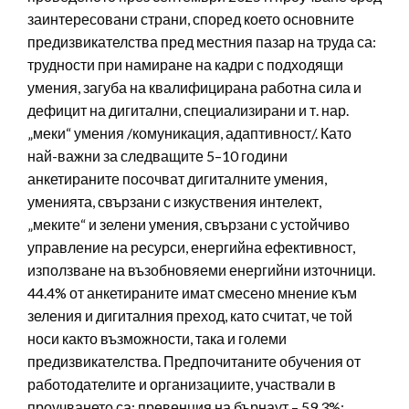
заинтересовани страни, според което основните
предизвикателства пред местния пазар на труда са:
трудности при намиране на кадри с подходящи
умения, загуба на квалифицирана работна сила и
дефицит на дигитални, специализирани и т. нар.
„меки“ умения /комуникация, адаптивност/. Като
най-важни за следващите 5–10 години
анкетираните посочват дигиталните умения,
уменията, свързани с изкуствения интелект,
„меките“ и зелени умения, свързани с устойчиво
управление на ресурси, енергийна ефективност,
използване на възобновяеми енергийни източници.
44.4% от анкетираните имат смесено мнение към
зеления и дигиталния преход, като считат, че той
носи както възможности, така и големи
предизвикателства. Предпочитаните обучения от
работодателите и организациите, участвали в
проучването са: превенция на бърнаут – 59.3%;