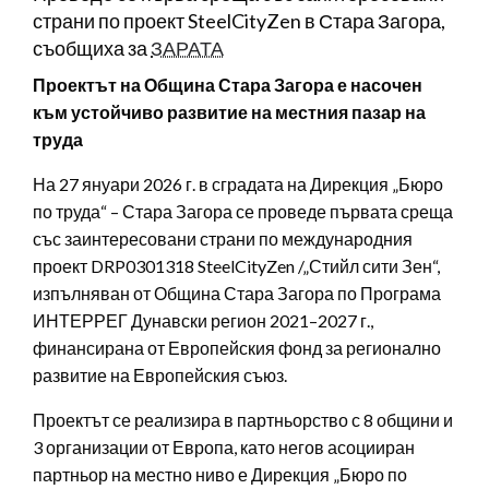
страни по проект SteelCityZen в Стара Загора,
съобщиха за
ЗАРАТА
Проектът на Община Стара Загора е насочен
към устойчиво развитие на местния пазар на
труда
На 27 януари 2026 г. в сградата на Дирекция „Бюро
по труда“ – Стара Загора се проведе първата среща
със заинтересовани страни по международния
проект DRP0301318 SteelCityZen /„Стийл сити Зен“,
изпълняван от Община Стара Загора по Програма
ИНТЕРРЕГ Дунавски регион 2021–2027 г.,
финансирана от Европейския фонд за регионално
развитие на Европейския съюз.
Проектът се реализира в партньорство с 8 общини и
3 организации от Европа, като негов асоцииран
партньор на местно ниво е Дирекция „Бюро по