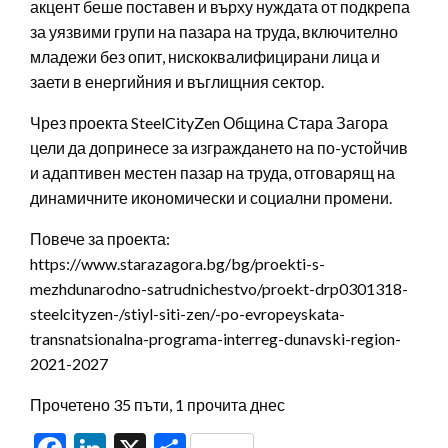
акцент беше поставен и върху нуждата от подкрепа
за уязвими групи на пазара на труда, включително
младежи без опит, нискоквалифицирани лица и
заети в енергийния и въглищния сектор.
Чрез проекта SteelCityZen Община Стара Загора
цели да допринесе за изграждането на по-устойчив
и адаптивен местен пазар на труда, отговарящ на
динамичните икономически и социални промени.
Повече за проекта:
https://www.starazagora.bg/bg/proekti-s-
mezhdunarodno-satrudnichestvo/proekt-drp0301318-
steelcityzen-/stiyl-siti-zen/-po-evropeyskata-
transnatsionalna-programa-interreg-dunavski-region-
2021-2027
Прочетено 35 пъти, 1 прочита днес