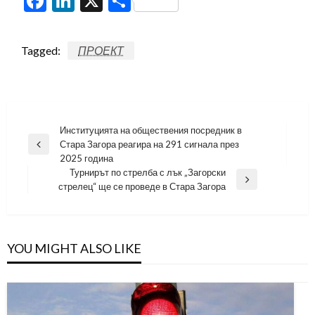
Facebook
LinkedIn
X
Share
Tagged:
ПРОЕКТ
Навигация
Институцията на обществения посредник в
Стара Загора реагира на 291 сигнала през
Previous
2025 година
Post
Турнирът по стрелба с лък „Загорски
Next
стрелец“ ще се проведе в Стара Загора
Post
YOU MIGHT ALSO LIKE