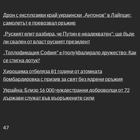
Дрон с експлозиви край украински „Антонов“ в Лайпциг:
самолетът е превозвал оръжие
„Руският елит разбира, че Путин е неадекватен“: ще бъде
ли свален от власт руският президент
„Топлофикация София“ e (полу)фалирало дружество: Как
се стигна дотук?
Хирошима отбеляза 81 години от атомната
бомбардировка с призив за свят без ядрени оръжия
Украйна: Близо 16 000 чуждестранни доброволци от 72
държави служат във въоръжените сили
47