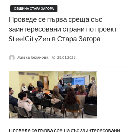
ОБЩИНА СТАРА ЗАГОРА
Проведе се първа среща със
заинтересовани страни по проект
SteelCityZen в Стара Загора
Posted
Живка Кехайова
28.01.2026
on
Проведе се първа среща със заинтересовани