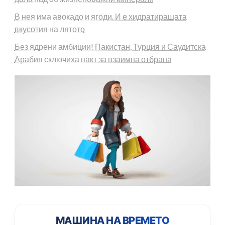
В нея има авокадо и ягоди. И е хидратиращата
вкусотия на лятото
Без ядрени амбиции! Пакистан, Турция и Саудитска
Арабия сключиха пакт за взаимна отбрана
МАШИНА НА ВРЕМЕТО