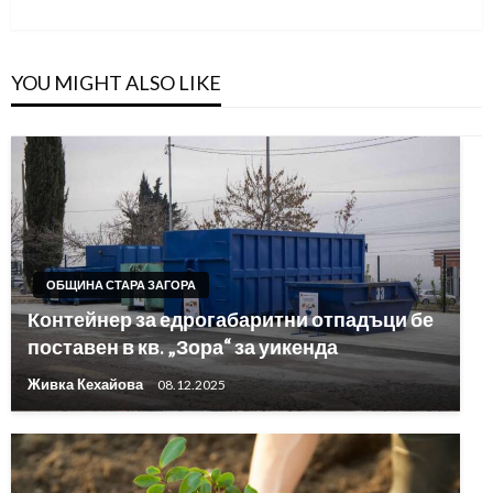
YOU MIGHT ALSO LIKE
ОБЩИНА СТАРА ЗАГОРА
Контейнер за едрогабаритни отпадъци бе
поставен в кв. „Зора“ за уикенда
Живка Кехайова
08.12.2025