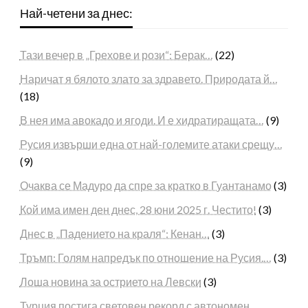
Най-четени за днес:
Тази вечер в „Грехове и рози“: Берак…
(22)
Наричат я бялото злато за здравето. Природата й…
(18)
В нея има авокадо и ягоди. И е хидратиращата…
(9)
Русия извърши една от най-големите атаки срещу…
(9)
Очаква се Мадуро да спре за кратко в Гуантанамо
(3)
Кой има имен ден днес, 28 юни 2025 г. Честито!
(3)
Днес в „Падението на краля“: Кенан…
(3)
Тръмп: Голям напредък по отношение на Русия.…
(3)
Лоша новина за острието на Левски
(3)
Турция постига световен рекорд с автономен