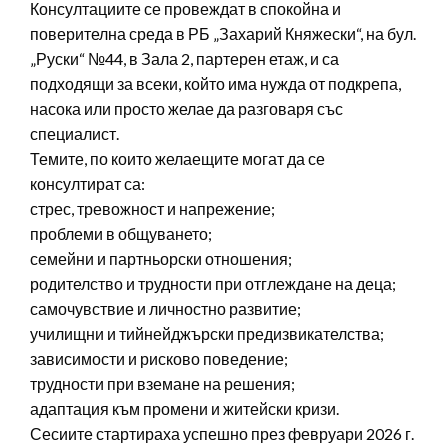
Консултациите се провеждат в спокойна и
поверителна среда в РБ „Захарий Княжески“, на бул.
„Руски“ №44, в Зала 2, партерен етаж, и са
подходящи за всеки, който има нужда от подкрепа,
насока или просто желае да разговаря със
специалист.
Темите, по които желаещите могат да се
консултират са:
стрес, тревожност и напрежение;
проблеми в общуването;
семейни и партньорски отношения;
родителство и трудности при отглеждане на деца;
самочувствие и личностно развитие;
училищни и тийнейджърски предизвикателства;
зависимости и рисково поведение;
трудности при вземане на решения;
адаптация към промени и житейски кризи.
Сесиите стартираха успешно през февруари 2026 г.