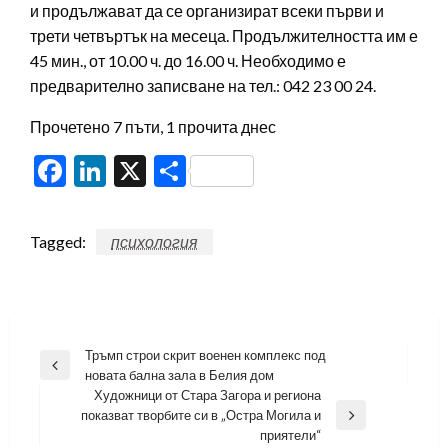
и продължават да се организират всеки първи и
трети четвъртък на месеца. Продължителността им е
45 мин., от 10.00 ч. до 16.00 ч. Необходимо е
предварително записване на тел.: 042 23 00 24.
Прочетено 7 пъти, 1 прочита днес
Facebook
LinkedIn
X
Share
Tagged:
психология
Навигация
Тръмп строи скрит военен комплекс под
Previous
новата бална зала в Белия дом
Post
Художници от Стара Загора и региона
показват творбите си в „Остра Могила и
Next
приятели“
Post