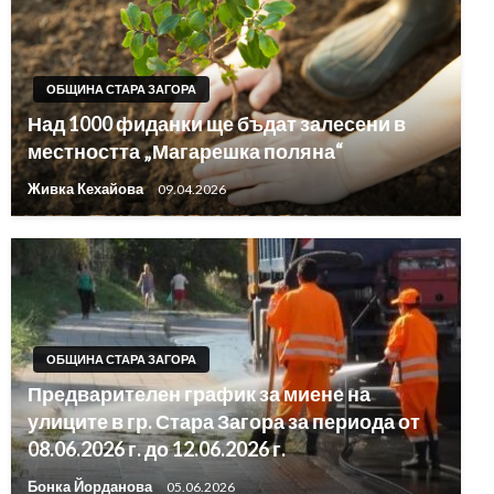
ОБЩИНА СТАРА ЗАГОРА
Над 1000 фиданки ще бъдат залесени в
местността „Магарешка поляна“
Живка Кехайова
09.04.2026
ОБЩИНА СТАРА ЗАГОРА
Предварителен график за миене на
улиците в гр. Стара Загора за периода от
08.06.2026 г. до 12.06.2026 г.
Бонка Йорданова
05.06.2026