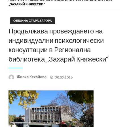
„ЗАХАРИЙ КНЯЖЕСКИ“
ОБЩИНА СТАРА ЗАГОРА
Продължава провеждането на
индивидуални психологически
консултации в Регионална
библиотека „Захарий Княжески“
Posted
Живка Кехайова
30.03.2026
on