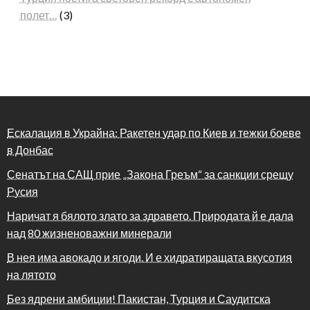
полет…
(3)
Ескалация в Украйна: Ракетен удар по Киев и тежки боеве
в Донбас
Сенатът на САЩ прие „Закона Греъм“ за санкции срещу
Русия
Наричат я бялото злато за здравето. Природата й е дала
над 80 жизненоважни минерали
В нея има авокадо и ягоди. И е хидратиращата вкусотия
на лятото
Без ядрени амбиции! Пакистан, Турция и Саудитска