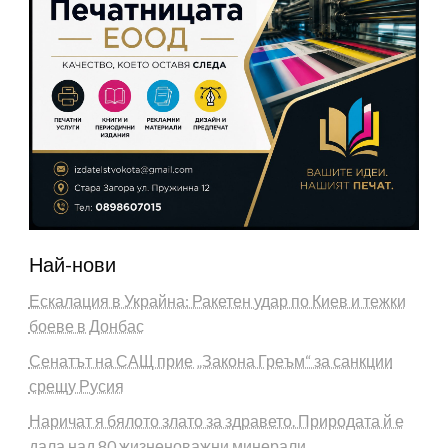
Най-нови
Ескалация в Украйна: Ракетен удар по Киев и тежки
боеве в Донбас
Сенатът на САЩ прие „Закона Греъм“ за санкции
срещу Русия
Наричат я бялото злато за здравето. Природата й е
дала над 80 жизненоважни минерали