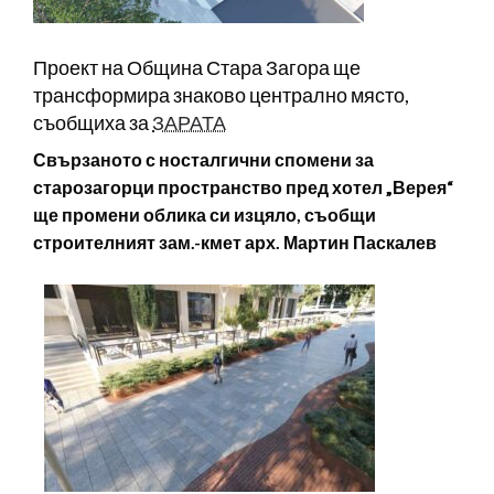
Проект на Община Стара Загора ще
трансформира знаково централно място,
съобщиха за
ЗАРАТА
Свързаното с носталгични спомени за
старозагорци пространство пред хотел „Верея“
ще промени облика си изцяло, съобщи
строителният зам.-кмет арх. Мартин Паскалев