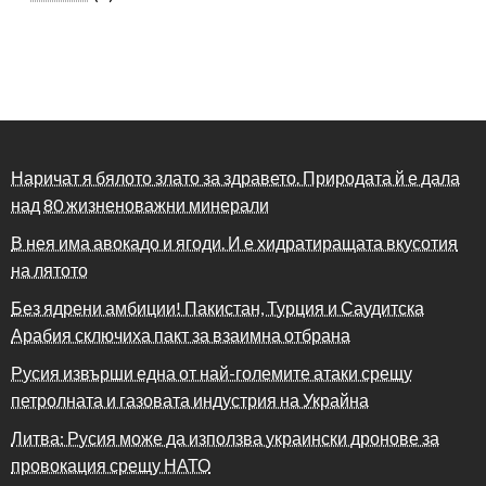
Наричат я бялото злато за здравето. Природата й е дала
над 80 жизненоважни минерали
В нея има авокадо и ягоди. И е хидратиращата вкусотия
на лятото
Без ядрени амбиции! Пакистан, Турция и Саудитска
Арабия сключиха пакт за взаимна отбрана
Русия извърши една от най-големите атаки срещу
петролната и газовата индустрия на Украйна
Литва: Русия може да използва украински дронове за
провокация срещу НАТО