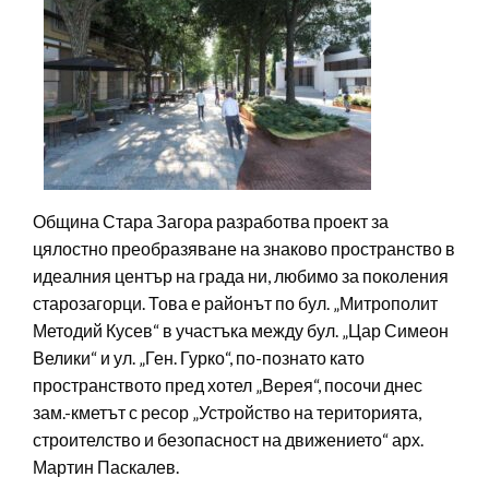
Община Стара Загора разработва проект за
цялостно преобразяване на знаково пространство в
идеалния център на града ни, любимо за поколения
старозагорци. Това е районът по бул. „Митрополит
Методий Кусев“ в участъка между бул. „Цар Симеон
Велики“ и ул. „Ген. Гурко“, по-познато като
пространството пред хотел „Верея“, посочи днес
зам.-кметът с ресор „Устройство на територията,
строителство и безопасност на движението“ арх.
Мартин Паскалев.