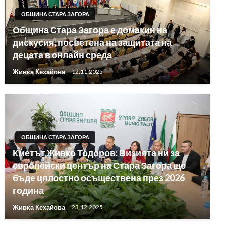
ОБЩИНА СТАРА ЗАГОРА
Община Стара Загора е домакин на
дискусия, посветена на защитата на
децата в онлайн среда
Живка Кехайова
12.11.2025
ОБЩИНА СТАРА ЗАГОРА
Кметът Живко Тодоров: Визията ни за
европейски център на Стара Загора ще
бъде цялостно осъществена през 2026
година
Живка Кехайова
23.12.2025