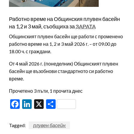
Работно време на Общинския плувен басейн
на 1,2 и 3 май, съобщиха за
ЗАРАТА
Общинският плувен басейн ще работи с променено
работно време на 1, 2 и 3 май 2026 г. – от 09.00 до
18.00 ч. с граждани.
От 4 май 2026 г. (понеделник) Общинският плувен
басейн ще възобнови стандартното си работно
време.
Прочетено 3 пъти, 1 прочита днес
Facebook
LinkedIn
X
Share
Tagged:
плувен басейн