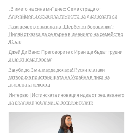
„В името на сина ми“ днес: Сема страда от
Алцхаймер и осъзнава тежестта на диагнозата си
Тази вечер в епизода на „Шербет от боровинки“:
Ниляй отказва да се върне в имението на семейство
Юнал
Джей Ди Ванс: Преговорите с Иран ще бъдат трудни
и ще отнемат време
Зaгyби дo 3 милиapдa дoлapa! Руските атаки
затвориха пристанищата на Украйна в пика на
зърнената реколта
Интервю | Истинската иновация идва от решаването
на реални проблеми на потребителите