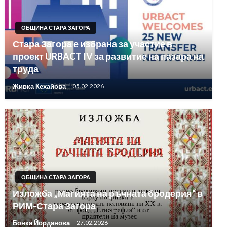
ОБЩИНА СТАРА ЗАГОРА
Стара Загора е избрана за участие в
проект URBACT IV за развитие на пазара на
труда
Живка Кехайова
05.02.2026
ОБЩИНА СТАРА ЗАГОРА
Изложба „Магията на ръчната бродерия“ в
РИМ-Стара Загора
Бонка Йорданова
27.02.2026