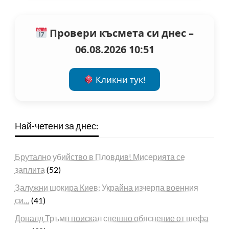
Провери късмета си днес –
06.08.2026 10:51
Кликни тук!
Най-четени за днес:
Брутално убийство в Пловдив! Мисерията се
заплита
(52)
Залужни шокира Киев: Украйна изчерпа военния
си…
(41)
Доналд Тръмп поискал спешно обяснение от шефа