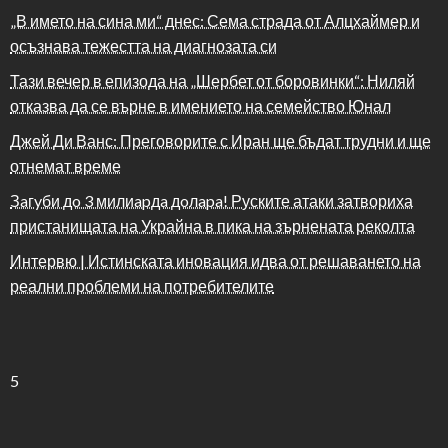
„В името на сина ми“ днес: Сема страда от Алцхаймер и
осъзнава тежестта на диагнозата си
Тази вечер в епизода на „Шербет от боровинки“: Ниляй
отказва да се върне в имението на семейство Юнал
Джей Ди Ванс: Преговорите с Иран ще бъдат трудни и ще
отнемат време
Зaгyби дo 3 милиapдa дoлapa! Руските атаки затвориха
пристанищата на Украйна в пика на зърнената реколта
Интервю | Истинската иновация идва от решаването на
реални проблеми на потребителите
5