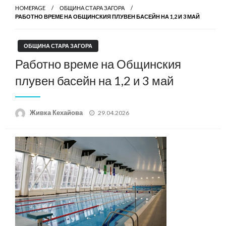
HOMEPAGE
ОБЩИНА СТАРА ЗАГОРА
РАБОТНО ВРЕМЕ НА ОБЩИНСКИЯ ПЛУВЕН БАСЕЙН НА 1,2 И 3 МАЙ
ОБЩИНА СТАРА ЗАГОРА
Работно време на Общинския
плувен басейн на 1,2 и 3 май
Posted
Живка Кехайова
29.04.2026
on