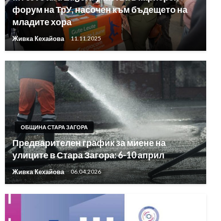
форум на ТрУ, насочен към бъдещето на
младите хора
Живка Кехайова
11.11.2025
ОБЩИНА СТАРА ЗАГОРА
Предварителен график за миене на
улиците в Стара Загора: 6-10 април
Живка Кехайова
06.04.2026