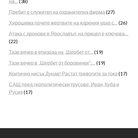
на…
(38)
Пребит е служител на охранителна фирма
(27)
Хирошима почете жертвите на ядрения удар с…
(26)
Атака с дронове в Ярославъл, на прицел е ключова…
(22)
Тази вечер в епизода на „Шербет от…
(19)
Тази вечер в „Шербет от боровинки“:…
(19)
Критично нисък Дунав! Растат тревогите за тока
(17)
САЩ пред геополитически трусове: Иран, Куба и
Русия
(17)