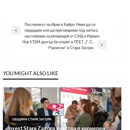
Навигация
Посланикът на Иран в Кайро: Няма да се
предадем или да преговаряме под натиск,
Previous
настояваме за репарации от САЩ и Израел
Post
Нов STEM център бе открит в ПГЕТ „Г. С.
Next
Раковски“ в Стара Загора
Post
YOU MIGHT ALSO LIKE
ОБЩИНА СТАРА ЗАГОРА
Invest Stara Zagora участва в кариерен