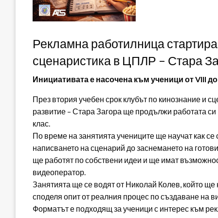
Рекламна работилница стартира 
сценаристика в ЦПЛР – Стара З
Инициативата е насочена към ученици от VIII до 
През втория учебен срок клубът по кинознание и с
развитие – Стара Загора ще продължи работата си к
клас.
По време на занятията учениците ще научат как се
написването на сценарий до заснемането на готови
ще работят по собствени идеи и ще имат възможнос
видеоператор.
Занятията ще се водят от Николай Колев, който ще
споделя опит от реалния процес по създаване на 
Форматът е подходящ за ученици с интерес към рек