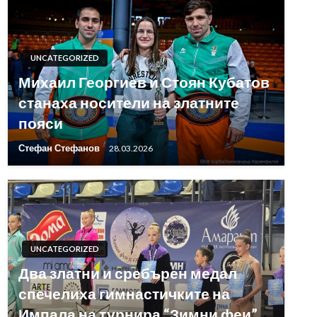
UNCATEGORIZED
Михаил Георгиев и Стоян Кубатов
станаха носители на златните
пояси
Стефан Стефанов
28.03.2026
UNCATEGORIZED
Два златни и сребърен медал
спечелиха гимнастичките на
Импала на турнира “Зимни феи”