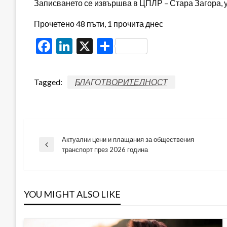
Записването се извършва в ЦПЛР – Стара Загора, ул
Прочетено 48 пъти, 1 прочита днес
Facebook
LinkedIn
X
Share
Tagged:
БЛАГОТВОРИТЕЛНОСТ
Актуални цени и плащания за обществения
Навигация
Previous
транспорт през 2026 година
Post
YOU MIGHT ALSO LIKE