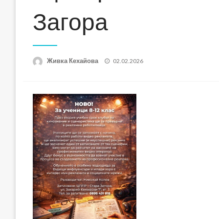
Загора
Posted
Живка Кехайова
02.02.2026
on