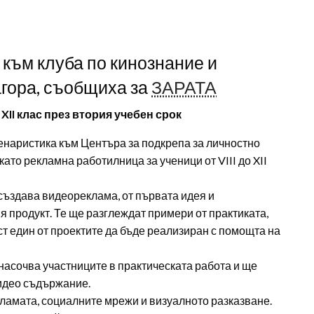
към клуба по кинознание и
агора, съобщиха за
ЗАРАТА
XII клас през втория учебен срок
ценаристика към Центъра за подкрепа за личностно
ато рекламна работилница за ученици от VIII до XII
 създава видеореклама, от първата идея и
я продукт. Те ще разглеждат примери от практиката,
т един от проектите да бъде реализиран с помощта на
 насочва участниците в практическата работа и ще
видео съдържание.
ламата, социалните мрежи и визуалното разказване.