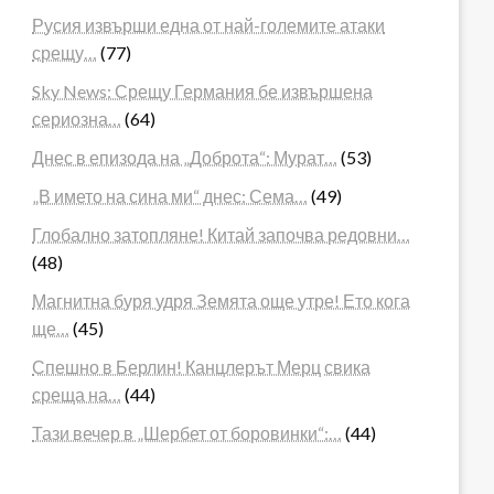
Русия извърши една от най-големите атаки
срещу…
(77)
Sky News: Срещу Германия бе извършена
сериозна…
(64)
Днес в епизода на „Доброта“: Мурат…
(53)
„В името на сина ми“ днес: Сема…
(49)
Глобално затопляне! Китай започва редовни…
(48)
Магнитна буря удря Земята още утре! Ето кога
ще…
(45)
Спешно в Берлин! Канцлерът Мерц свика
среща на…
(44)
Тази вечер в „Шербет от боровинки“:…
(44)