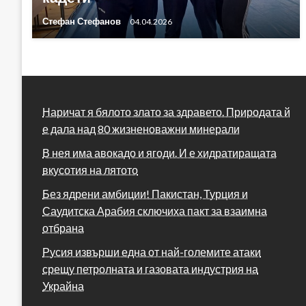
Стефан Стефанов
04.04.2026
Наричат я бялото злато за здравето. Природата й
е дала над 80 жизненоважни минерали
В нея има авокадо и ягоди. И е хидратиращата
вкусотия на лятото
Без ядрени амбиции! Пакистан, Турция и
Саудитска Арабия сключиха пакт за взаимна
отбрана
Русия извърши една от най-големите атаки
срещу петролната и газовата индустрия на
Украйна