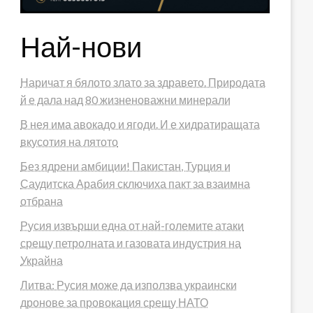
Най-нови
Наричат я бялото злато за здравето. Природата
й е дала над 80 жизненоважни минерали
В нея има авокадо и ягоди. И е хидратиращата
вкусотия на лятото
Без ядрени амбиции! Пакистан, Турция и
Саудитска Арабия сключиха пакт за взаимна
отбрана
Русия извърши една от най-големите атаки
срещу петролната и газовата индустрия на
Украйна
Литва: Русия може да използва украински
дронове за провокация срещу НАТО