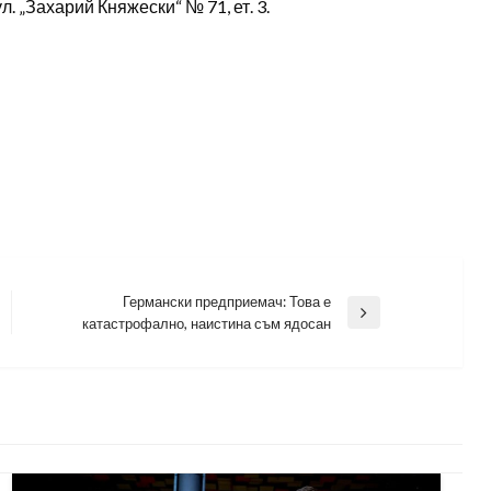
. „Захарий Княжески“ № 71, ет. 3.
Германски предприемач: Това е
Next
катастрофално, наистина съм ядосан
Post