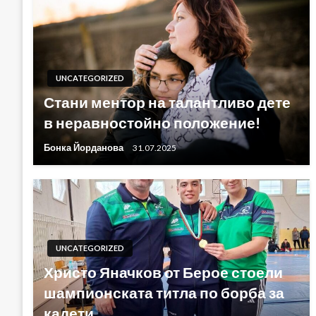
UNCATEGORIZED
Стани ментор на талантливо дете
в неравностойно положение!
Бонка Йорданова
31.07.2025
UNCATEGORIZED
Христо Яначков от Берое стоели
шампионската титла по борба за
кадети