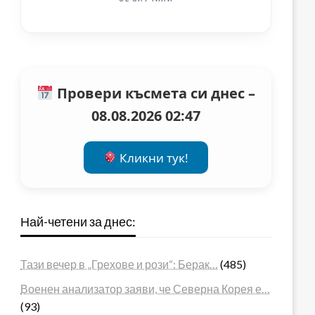
Провери късмета си днес –
08.08.2026 02:47
Кликни тук!
Най-четени за днес:
Тази вечер в „Грехове и рози“: Берак…
(485)
Военен анализатор заяви, че Северна Корея е…
(93)