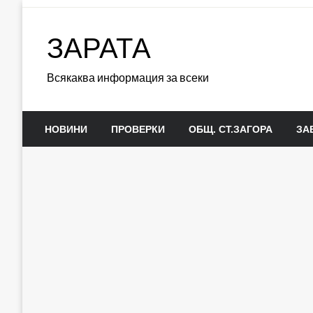
Skip
to
ЗАРАТА
content
Всякаква информация за всеки
НОВИНИ
ПРОВЕРКИ
ОБЩ. СТ.ЗАГОРА
ЗА