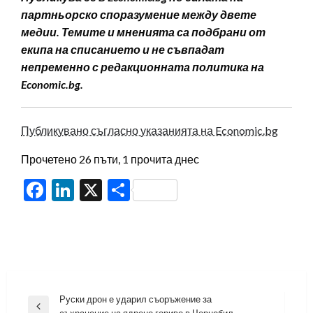
партньорско споразумение между двете
медии. Темите и мненията са подбрани от
екипа на списанието и не съвпадат
непременно с редакционната политика на
Economic.bg.
Публикувано съгласно указанията на Economic.bg
Прочетено 26 пъти, 1 прочита днес
Facebook
LinkedIn
X
Share
Навигация
Руски дрон е ударил съоръжение за
Previous
съхранение на ядрено гориво в Чернобил