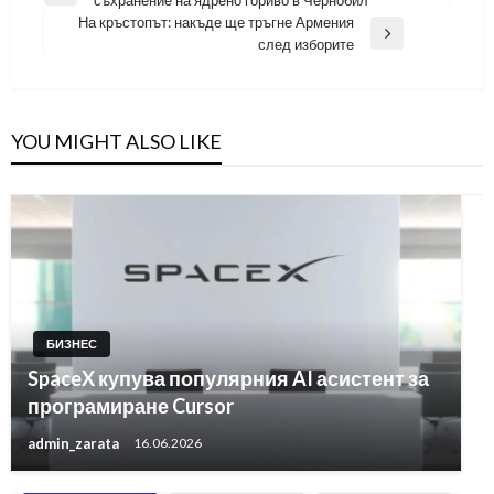
Post
На кръстопът: накъде ще тръгне Армения
Next
след изборите
Post
YOU MIGHT ALSO LIKE
БИЗНЕС
SpaceX купува популярния AI асистент за
програмиране Cursor
admin_zarata
16.06.2026