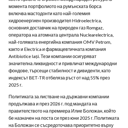
момента портфолиото на румънската борса
включва мастодонти като най-големия
хидроенергиен производител Hidroelectrica,
основния доставчик на природен газ Romgaz,
оператора на атомната централа Nuclearelectrica,
най-голямата енергийна компания OMV Petrom,
както и Electrica и фармацевтичната компания
Antibiotice Iași. Тези компании осигуряват
значителна ликвидност и привличат международни
фондове, търсещи стабилност и дивиденти, като
индексът BET-TR отбеляза ръст от над 55% през
2025 г.
Политиката за листване на държавни компании
продължава и през 2026 г. под мандата на
правителството на премиера Илие Боложан, който
бе назначен на поста си през юни 2025 г. Политиката
на Боложан се съсредоточава приоритетно върху