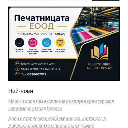
Най-нови
Морски дрон без експлозиви изплува край турския
черноморски град Карасу
Дрон с експлозиви край украински „Антонов“ в
Лайпциг: самолетът е превозвал оръжие