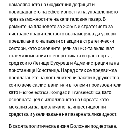
намаляването на бюджетния дефицит и
повишаването на ефективността на управлението
чрез възможностите на капиталовия пазар. В
рамките на плановете за 2026 г. и стратегията за
листване правителството възнамерява да ускори
предлагането на пакети от акции в стратегически
сектори, като основните цели за IPO-та включват
големи компании от енергетиката и транспорта,
сред които Летище Букурещ и Администрацията на
пристанище Констанца. Наред с тях се предвижда
предлагането на допълнителни пакети в дружества,
които вече са листвани, или в големи производители
като Hidroelectrica, Romgaz и Transelectrica, като
основната цел е използването на борсата като
механизъм за привличане на инвестиционни
средства и увеличаване на пазарната ликвидност.
В своята политическа визия Боложан подчертава,