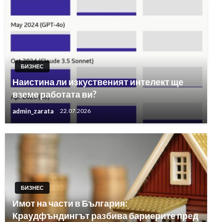
БИЗНЕС
Наистина ли изкуственият интелект ще
вземе работата ви?
admin_zarata
22.07.2026
БИЗНЕС
Имот на части в България:
Краудфъндингът разбива бариерите пред