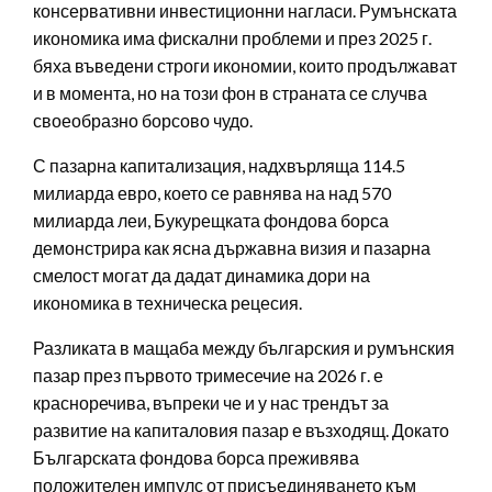
консервативни инвестиционни нагласи. Румънската
икономика има фискални проблеми и през 2025 г.
бяха въведени строги икономии, които продължават
и в момента, но на този фон в страната се случва
своеобразно борсово чудо.
С пазарна капитализация, надхвърляща 114.5
милиарда евро, което се равнява на над 570
милиарда леи, Букурещката фондова борса
демонстрира как ясна държавна визия и пазарна
смелост могат да дадат динамика дори на
икономика в техническа рецесия.
Разликата в мащаба между българския и румънския
пазар през първото тримесечие на 2026 г. е
красноречива, въпреки че и у нас трендът за
развитие на капиталовия пазар е възходящ. Докато
Българската фондова борса преживява
положителен импулс от присъединяването към