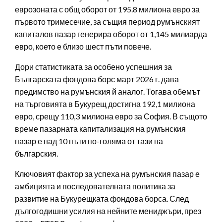
еврозоната с общ оборот от 195.8 милиона евро за
първото тримесечие, за същия период румънският
капиталов пазар генерира оборот от 1,145 милиарда
евро, което е близо шест пъти повече.
Дори статистиката за особено успешния за
Българската фондова борс март 2026 г. дава
предимство на румънския й аналог. Тогава обемът
на търговията в Букурещ достигна 192,1 милиона
евро, срещу 110,3 милиона евро за София. В същото
време пазарната капитализация на румънския
пазар е над 10 пъти по-голяма от тази на
българския.
Ключовият фактор за успеха на румънския пазар е
амбицията и последователната политика за
развитие на Букурещката фондова борса. След
дългогодишни усилия на нейните мениджъри, през