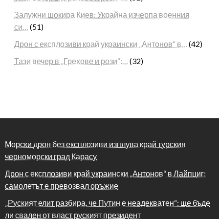
Залужни шокира Киев: Украйна изчерпа военния
си…
(51)
Дрон с експлозиви край украински „Антонов“ в…
(42)
Тази вечер в „Грехове и рози“:…
(32)
Морски дрон без експлозиви изплува край турския
черноморски град Карасу
Дрон с експлозиви край украински „Антонов“ в Лайпциг:
самолетът е превозвал оръжие
„Руският елит разбира, че Путин е неадекватен“: ще бъде
ли свален от власт руският президент