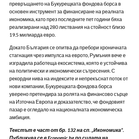
превръщането на Букурещката фондова борса в
основен инструмент за финансиране на реалната
икономика, като през последните пет години бяха
реализирани над 280 листвания на стойност близо
19.5 милиарда евро.
Докато България се опитва да пребори хроничната
стагнация чрез импулса на еврото, Румъния вече е
изградила работеща екосистема, която е устойчива
на политически и икономически сътресения. С
рекордни нива на индексите и непрекъснат поток от
нови компании, Букурещката фондова борса
уверено претендира за ролята на финансово сърце
на Източна Европа и доказателство, че фондовият
пазар е огледало на националната икономическа
амбиция.
Текстът е част от бр. 132 на сп. „Икономика“.
Публикува се в Economic.bg по силата на