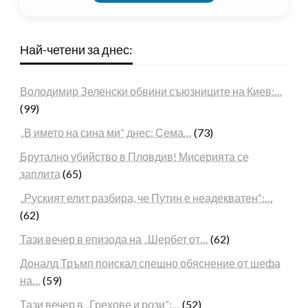
Най-четени за днес:
Володимир Зеленски обвини съюзниците на Киев:…
(99)
„В името на сина ми“ днес: Сема…
(73)
Брутално убийство в Пловдив! Мисерията се
заплита
(65)
„Руският елит разбира, че Путин е неадекватен“:…
(62)
Тази вечер в епизода на „Шербет от…
(62)
Доналд Тръмп поискал спешно обяснение от шефа
на…
(59)
Тази вечер в „Грехове и рози“:…
(52)