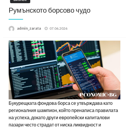
Румънското борсово чудо
Posted
admin_zarata
07.06.2026
on
Букурещката фондова борса се утвърждава като
регионалния шампион, който пренаписа правилата
на успеха, докато други европейски капиталови
пазари често страдат от ниска ликвидност и