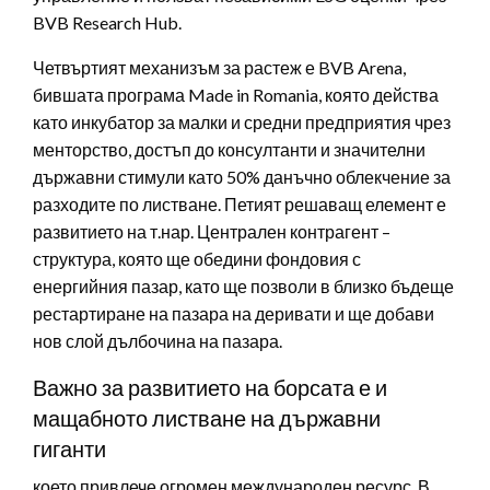
BVB Research Hub.
Четвъртият механизъм за растеж е BVB Arena,
бившата програма Made in Romania, която действа
като инкубатор за малки и средни предприятия чрез
менторство, достъп до консултанти и значителни
държавни стимули като 50% данъчно облекчение за
разходите по листване. Петият решаващ елемент е
развитието на т.нар. Централен контрагент –
структура, която ще обедини фондовия с
енергийния пазар, като ще позволи в близко бъдеще
рестартиране на пазара на деривати и ще добави
нов слой дълбочина на пазара.
Важно за развитието на борсата е и
мащабното листване на държавни
гиганти
което привлече огромен международен ресурс. В