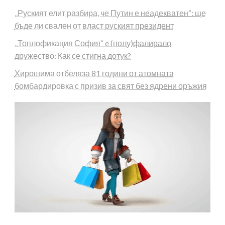
„Руският елит разбира, че Путин е неадекватен“: ще
бъде ли свален от власт руският президент
„Топлофикация София“ e (полу)фалирало
дружество: Как се стигна дотук?
Хирошима отбеляза 81 години от атомната
бомбардировка с призив за свят без ядрени оръжия