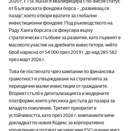
2020 г. FTSE Russel я квалифицира с по-висок статус
от Българската фондова борса – „развиващ се
пазар“, което отвори вратите за глобални
инвестиционни фондове. Под ръководството на
Раду Ханга борсата се фокусира върху
стратегически стълбове за развитие, като първият е
масовото участие на дребните инвеститори, чийто
брой нарасна от 54 000 през 2019 г. до над 285 582
през март 2026 г.
Това бе постигнато чрез кампании по финансова
грамотност и утвърждаване на стратегията за
периодични малки инвестиции от гражданите.
Вторият стълб е дигитализацията и модерните
платформи, които улесниха достъпа до пазара за
младото поколение. Третият приоритет е
устойчивостта, като през 2026 г. компаниите вече
докладват по новия Кодекс за корпоративно
управление и ползват независими ESG оценки чрез