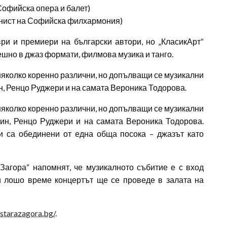
Софийска опера и балет)
рнист на Софийска филхармония)
и и премиери на български автори, но „КласикАрт“
ешно в джаз формати, филмова музика и танго.
 няколко коренно различни, но допълващи се музикални
н, Ренцо Руджери и на самата Вероника Тодорова.
 няколко коренно различни, но допълващи се музикални
ин, Ренцо Руджери и на самата Вероника Тодорова.
и са обединени от една обща посока – джазът като
агора“ напомнят, че музикалното събитие е с вход
ри лошо време концертът ще се проведе в залата на
.starazagora.bg/
.