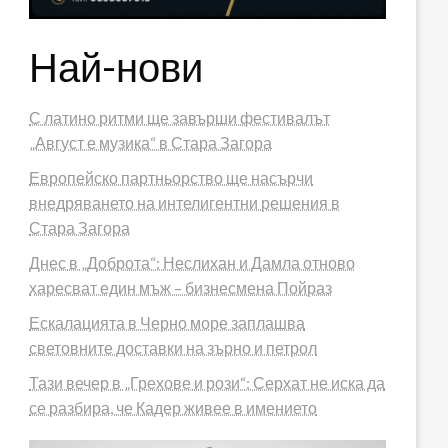
Най-нови
С латино ритми ще завърши фестивалът
„Август е музика“ в Стара Загора
Европейско партньорство ще насърчи
внедряването на интелигентни решения в
Стара Загора
Днес в „Доброта“: Неслихан и Дамла отново
харесват един мъж – бизнесмена Пойраз
Ескалацията в Черно море заплашва
световните доставки на зърно и петрол
Тази вечер в „Грехове и рози“: Серхат не иска да
се разбира, че Кадер живее в имението