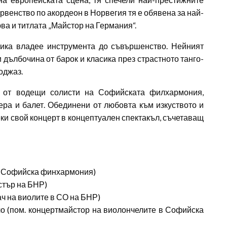
рвенство по акордеон в Норвегия тя е обявена за най-
юва и титлата „Майстор на Германия“.
ника владее инструмента до съвършенство. Нейният
 дълбочина от барок и класика през страстното танго-
оджаз.
. от водещи солисти на Софийската филхармония,
а и балет. Обединени от любовта към изкуството и
еки свой концерт в концептуален спектакъл, съчетаващ
а Софийска финхармония)
стър на БНР)
ач на виолите в СО на БНР)
о (пом. концертмайстор на виолончелите в Софийска