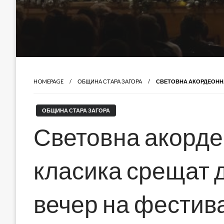
HOMEPAGE
ОБЩИНА СТАРА ЗАГОРА
СВЕТОВНА АКОРДЕОННА
ОБЩИНА СТАРА ЗАГОРА
Световна акорде
класика срещат д
вечер на фестив