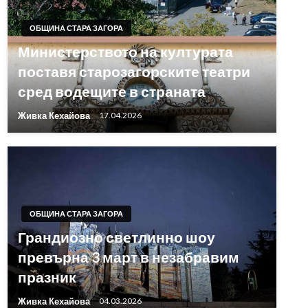
ОБЩИНА СТАРА ЗАГОРА
Министерството на културата
поставя старозагорските театри
сред водещите в страната
Живка Кехайова
17.04.2026
ОБЩИНА СТАРА ЗАГОРА
Грандиозно светлинно шоу
превърна 3 март в незабравим
празник
Живка Кехайова
04.03.2026