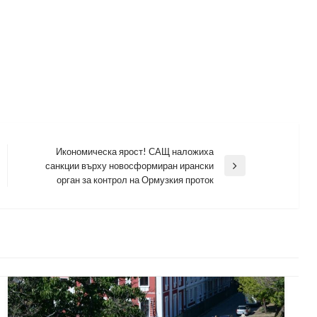
Икономическа ярост! САЩ наложиха
санкции върху новосформиран ирански
Next
орган за контрол на Ормузкия проток
Post