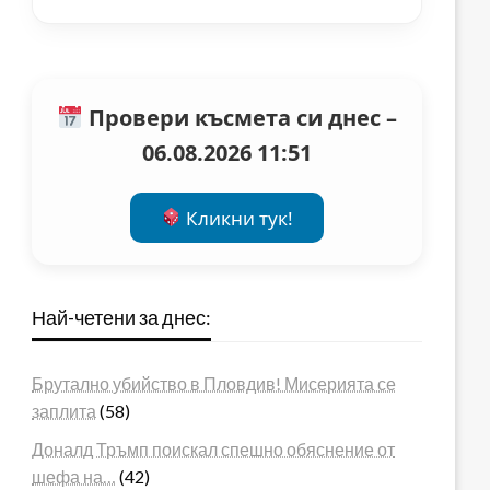
Провери късмета си днес –
06.08.2026 11:51
Кликни тук!
Най-четени за днес:
Брутално убийство в Пловдив! Мисерията се
заплита
(58)
Доналд Тръмп поискал спешно обяснение от
шефа на…
(42)