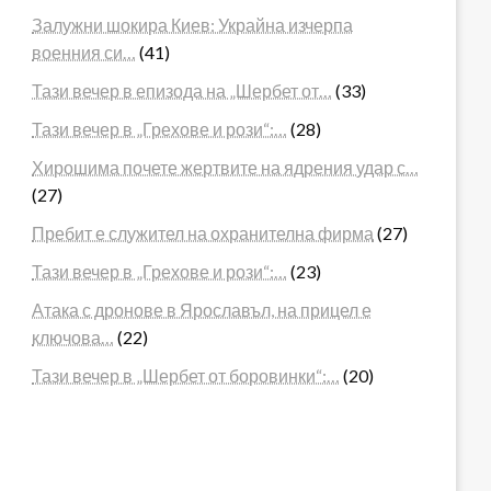
Залужни шокира Киев: Украйна изчерпа
военния си…
(41)
Тази вечер в епизода на „Шербет от…
(33)
Тази вечер в „Грехове и рози“:…
(28)
Хирошима почете жертвите на ядрения удар с…
(27)
Пребит е служител на охранителна фирма
(27)
Тази вечер в „Грехове и рози“:…
(23)
Атака с дронове в Ярославъл, на прицел е
ключова…
(22)
Тази вечер в „Шербет от боровинки“:…
(20)