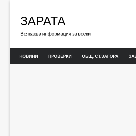
Skip
to
ЗАРАТА
content
Всякаква информация за всеки
НОВИНИ
ПРОВЕРКИ
ОБЩ. СТ.ЗАГОРА
ЗА