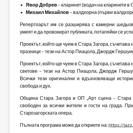
Явор Добрев
– кларинет (водач на кларинети в 
Михаил Михайлов
– валдхорна (първи валдхо
Репертоарът им се разширява с камерни шедьовр
умеят и да провокират публиката, потапяйки се усп
Проектът, който ще чуем в Стара Загора, съчетава
празници – тези на Астор Пиацола, Джордж Гершуи
Проектът, който ще чуем в Стара Загора, съчетава
светове – тези на Астор Пиацола, Джордж Гершу
Всички тези оригинални и вдъхновяващи истори
свобода и дух.
Община Стара Загора и ОП „Арт сцена – Стара З
свободен за всички жители и гости на града. П
Старозагорската опера.
Пълната програма може да откриете на:
https://jazz