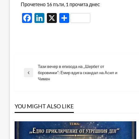
Прочетено 16 пъти, 1 прочита днес
Facebook
LinkedIn
X
Share
Тази вечер в епизода на „Шербет от
Навигация
боровинки“: Емир вдига скандал на Асил и
Previous
Чимен
Post
YOU MIGHT ALSO LIKE