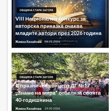
ОБЩИНА СТАРА ЗАГОРА
VIII Национален конкурс за
авторска приказка очаква
младите автори през 2026 година
Живка Кехайова
06.01.2026
ОБЩИНА СТАРА ЗАГОРА
С празничен концерт ДГ №17
„Знаме на мира“ отбеляза своята
40-годишнина
Живка Кехайова
29.05.2026