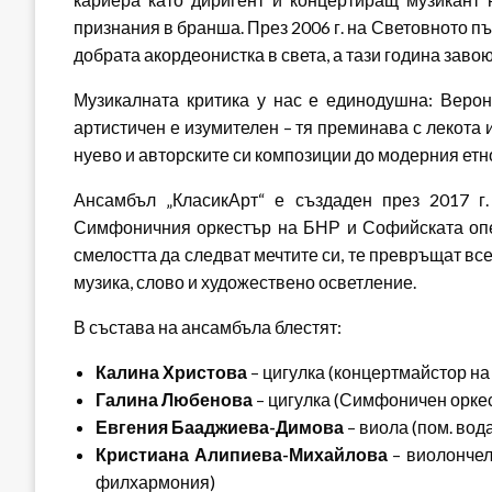
признания в бранша. През 2006 г. на Световното пъ
добрата акордеонистка в света, а тази година заво
Музикалната критика у нас е единодушна: Веро
артистичен е изумителен – тя преминава с лекота и
нуево и авторските си композиции до модерния етн
Ансамбъл „КласикАрт“ е създаден през 2017 г
Симфоничния оркестър на БНР и Софийската опер
смелостта да следват мечтите си, те превръщат вс
музика, слово и художествено осветление.
В състава на ансамбъла блестят:
Калина Христова
– цигулка (концертмайстор н
Галина Любенова
– цигулка (Симфоничен орке
Евгения Бааджиева-Димова
– виола (пом. вод
Кристиана Алипиева-Михайлова
– виолончел
филхармония)