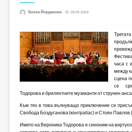
Posted
Бонка Йорданова
28.05.2026
on
Третат
продъл
превежд
Фестива
часа с 
между к
сцена п
се сре
Тодорова и брилянтните музиканти от струнен анса
Към тях в това вълнуващо приключение се присъе
Свобода Боздуганова (контрабас) и Стоян Павлов (
Името на Вероника Тодорова е синоним на виртуозн
кариера като диригент и концертиращ музикант 