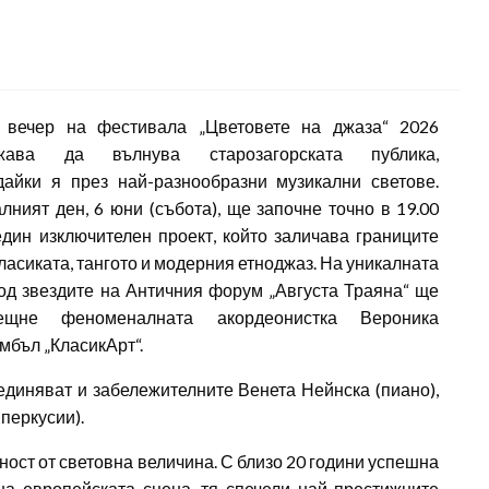
а вечер на фестивала „Цветовете на джаза“ 2026
жава да вълнува старозагорската публика,
айки я през най-разнообразни музикални светове.
лният ден, 6 юни (събота), ще започне точно в 19.00
един изключителен проект, който заличава границите
ласиката, тангото и модерния етноджаз. На уникалната
од звездите на Античния форум „Августа Траяна“ ще
щне феноменалната акордеонистка Вероника
мбъл „КласикАрт“.
диняват и забележителните Венета Нейнска (пиано),
перкусии).
ост от световна величина. С близо 20 години успешна
на европейската сцена, тя спечели най-престижните