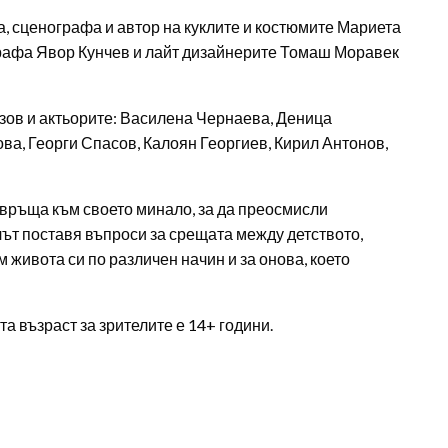
, сценографа и автор на куклите и костюмите Мариета
рафа Явор Кунчев и лайт дизайнерите Томаш Моравек
зов и актьорите: Василена Чернаева, Деница
а, Георги Спасов, Калоян Георгиев, Кирил Антонов,
завръща към своето минало, за да преосмисли
ът поставя въпроси за срещата между детството,
 живота си по различен начин и за онова, което
а възраст за зрителите е 14+ години.