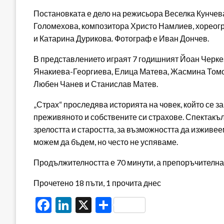
Постановката е дело на режисьора Веселка Кунчева
Голомехова, композитора Христо Намлиев, хореог
и Катарина Дурикова. Фотограф е Иван Дончев.
В представлението играят 7 годишният Йоан Черке
Янакиева-Георгиева, Елица Матева, Жасмина Томов
Любен Чанев и Станислав Матев.
„Страх“ проследява историята на човек, който се 
преживяното и собствените си страхове. Спектакъл
зрелостта и старостта, за възможността да изживеем
можем да бъдем, но често не успяваме.
Продължителността е 70 минути, а препоръчителнат
Прочетено 18 пъти, 1 прочита днес
Facebook
LinkedIn
X
Share