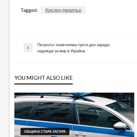
Tagged:
Куклен театър
Петролът поевтинява трети ден заради
Навигация
Previous
надежди за мир в Украйна
Post
YOU MIGHT ALSO LIKE
ОБЩИНА СТАРА ЗАГОРА