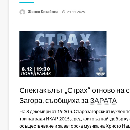
Posted
Живка Кехайова
21.11.2025
on
Спектакълът „Страх“ отново на с
Загора, съобщиха за
ЗАРАТА
На 8 декември от 19:30 ч. Старозагорският куклен 
три награди ИКАР 2015, сред които за най-добър ку
осъществяване и за авторска музика на Христо На