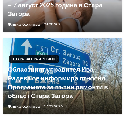
– 7 август 2025 година в Стара
Загора
Живка Кехайова
04.08.2025
СТАРА ЗАГОРА И РЕГИОН
Областният управител Ива
Радева се информира относно
Програмата за пътни ремонти в
област Стара Загора
Живка Кехайова
17.03.2026