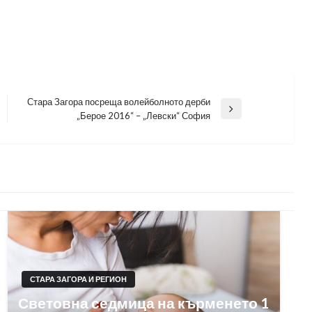
Стара Загора посреща волейболното дерби
Next
„Берое 2016“ – „Левски“ София
Post
СТАРА ЗАГОРА И РЕГИОН
Световна седмица на кърменето 1