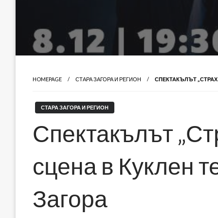
HOMEPAGE
СТАРА ЗАГОРА И РЕГИОН
СПЕКТАКЪЛЪТ „СТРАХ“
СТАРА ЗАГОРА И РЕГИОН
Спектакълът „Ст
сцена в Куклен т
Загора