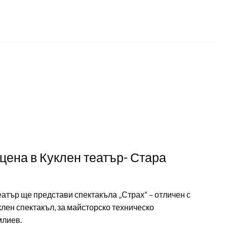
цена в Куклен театър- Стара
театър ще представи спектакъла „Страх“ – отличен с
клен спектакъл, за майсторско техническо
млиев.