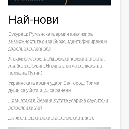
Най-нови
Букурещ: Румънската армия анализира
възможностите си за бързо идентифициране и
сваляне на дронове
Дръзките удари на Украйна проникват все по-
дълбоко в Русия! Но могат ли да се окажат в
полза на Путин?
Украинската армия удари Белгород! Трима
души са убити, а 25 са ранени
Нови атаки в Йемен! Хутите удариха саудитски
петролен гигант
Парите в ерата на изкуствения интелект