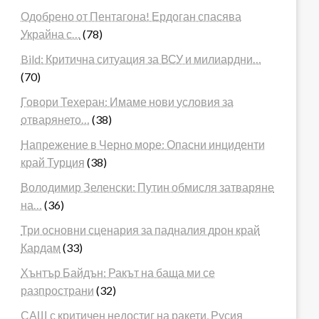
Одобрено от Пентагона! Ердоган спасява
Украйна с…
(78)
Bild: Критична ситуация за ВСУ и милиардни…
(70)
Говори Техеран: Имаме нови условия за
отварянето…
(38)
Напрежение в Черно море: Опасни инциденти
край Турция
(38)
Володимир Зеленски: Путин обмисля затваряне
на…
(36)
Три основни сценария за падналия дрон край
Кардам
(33)
Хънтър Байдън: Ракът на баща ми се
разпространи
(32)
САЩ с критичен недостиг на ракети, Русия