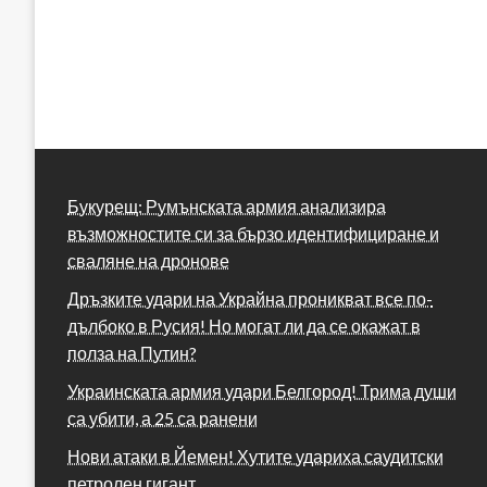
Букурещ: Румънската армия анализира
възможностите си за бързо идентифициране и
сваляне на дронове
Дръзките удари на Украйна проникват все по-
дълбоко в Русия! Но могат ли да се окажат в
полза на Путин?
Украинската армия удари Белгород! Трима души
са убити, а 25 са ранени
Нови атаки в Йемен! Хутите удариха саудитски
петролен гигант