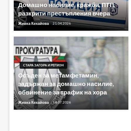
Домашно насилие, кражби, ПТП,
разкрити престъпления вчера
Живка Кехайова
21.04.2026
СТАРА ЗАГОРА И РЕГИОН
Осъден за метамфетамин,
задържан за домашно насилие,
обвинение за трафик на хора
Живка Кехайова
14.07.2026