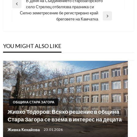
Навигация
В Деня на Съединението старозагорското
Previous
село Стрелец отбелязва празника си
Post
Силно земетресение бе регистрирано край
Next
бреговете на Камчатка
Post
YOU MIGHT ALSO LIKE
ОБЩИНА СТАРА ЗАГОРА
Живко Тодоров: Всяко решение в община
Стара Загора се взема в интерес на децата
Живка Кехайова
23.01.2026