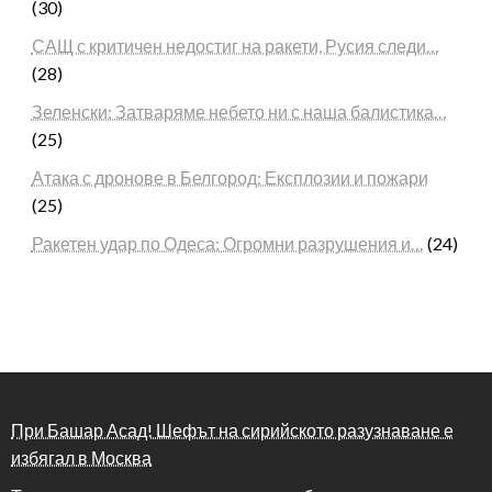
(30)
САЩ с критичен недостиг на ракети, Русия следи…
(28)
Зеленски: Затваряме небето ни с наша балистика…
(25)
Атака с дронове в Белгород: Експлозии и пожари
(25)
Ракетен удар по Одеса: Огромни разрушения и…
(24)
При Башар Асад! Шефът на сирийското разузнаване е
избягал в Москва