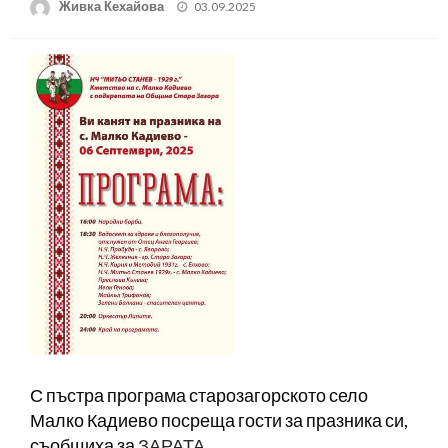
Posted
Живка Кехайова
03.09.2025
on
С пъстра програма старозагорското село
Малко Кадиево посреща гости за празника си,
съобщиха за
ЗАРАТА