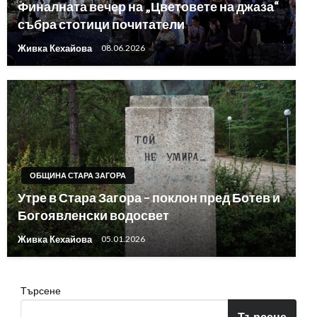
Финалната вечер на „Цветовете на джаза“
събра стотици почитатели
Живка Кехайова
08.06.2026
ОБЩИНА СТАРА ЗАГОРА
Утре в Стара Загора – поклон пред Ботев и
Богоявленски водосвет
Живка Кехайова
05.01.2026
Търсене
Търсене