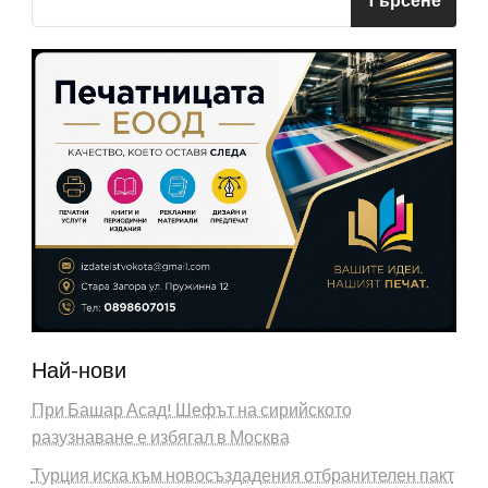
Най-нови
При Башар Асад! Шефът на сирийското
разузнаване е избягал в Москва
Турция иска към новосъздадения отбранителен пакт