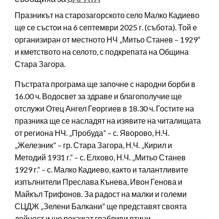
Празникът на старозагорското село Малко Кадиево
ще се състои на 6 септември 2025 г. (събота). Той е
организиран от местното НЧ „Митьо Станев – 1929“
и кметството на селото, с подкрепата на Община
Стара Загора.
Пъстрата програма ще започне с народни борби в
16.00 ч. Водосвет за здраве и благополучие ще
отслужи Отец Ангел Георгиев в 18.30 ч. Гостите на
празника ще се насладят на изявите на читалищата
от региона НЧ. „Пробуда“ – с. Яворово, Н.Ч.
„Железник“ – гр. Стара Загора, Н.Ч. „Кирил и
Методий 1931 г.“ – с. Елхово, Н.Ч. „Митьо Станев
1929 г.“ – с. Малко Кадиево, както и талантливите
изпълнители Преслава Кънева, Ивон Генова и
Майкъл Трифонов. За радост на малки и големи
СЦДЖ „Зелени Балкани“ ще представят своята
дейност и ще покажат грабливи птици.