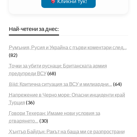
Кликни тук!
Най-четени за днес:
Румъния, Русия и Украйна с първи коментари след…
(82)
Точки за убити руснаци: Британската армия
предупреди ВСУ
(68)
Bild: Критична ситуация за ВСУ и милиардни…
(64)
Напрежение в Черно море: Опасни инциденти край
Турция
(36)
Говори Техеран: Имаме нови условия за
отварянето…
(30)
Хънтър Байдън: Ракът на баща ми се разпространи