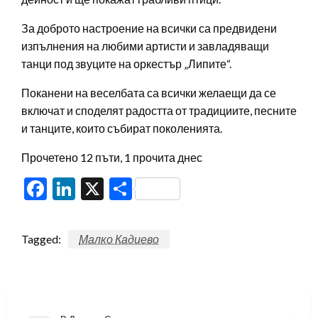
За доброто настроение на всички са предвидени
изпълнения на любими артисти и завладяващи
танци под звуците на оркестър „Липите“.
Поканени на веселбата са всички желаещи да се
включат и споделят радостта от традициите, песните
и танците, които събират поколенията.
Прочетено 12 пъти, 1 прочита днес
Facebook
LinkedIn
X
Share
Tagged:
Малко Кадиево