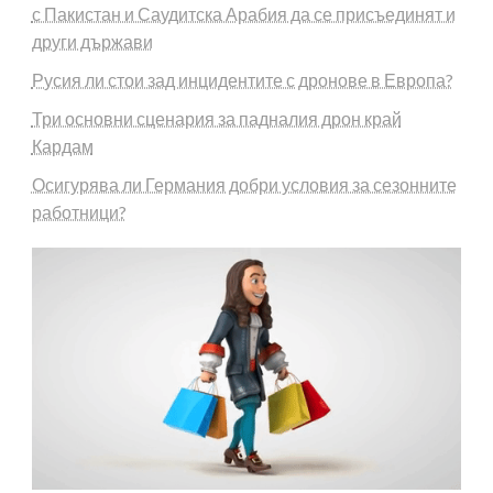
с Пакистан и Саудитска Арабия да се присъединят и
други държави
Русия ли стои зад инцидентите с дронове в Европа?
Три основни сценария за падналия дрон край
Кардам
Осигурява ли Германия добри условия за сезонните
работници?