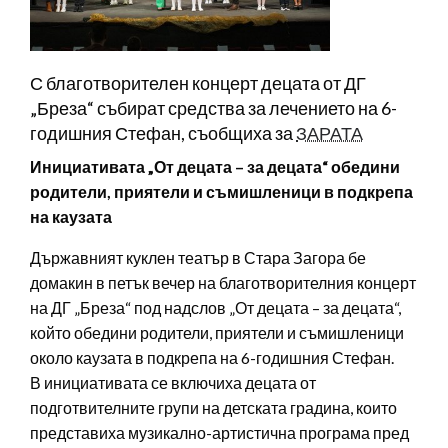
С благотворителен концерт децата от ДГ
„Бреза“ събират средства за лечението на 6-
годишния Стефан, съобщиха за
ЗАРАТА
Инициативата „От децата – за децата“ обедини
родители, приятели и съмишленици в подкрепа
на каузата
Държавният куклен театър в Стара Загора бе
домакин в петък вечер на благотворителния концерт
на ДГ „Бреза“ под надслов „От децата – за децата“,
който обедини родители, приятели и съмишленици
около каузата в подкрепа на 6-годишния Стефан.
В инициативата се включиха децата от
подготвителните групи на детската градина, които
представиха музикално-артистична програма пред