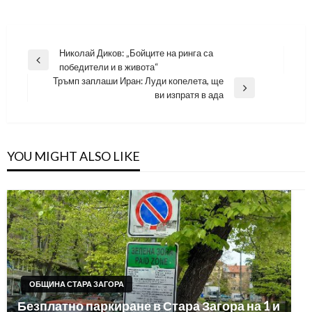
Навигация
Николай Диков: „Бойците на ринга са
Previous
победители и в живота“
Post
Тръмп заплаши Иран: Луди копелета, ще
Next
ви изпратя в ада
Post
YOU MIGHT ALSO LIKE
ОБЩИНА СТАРА ЗАГОРА
Безплатно паркиране в Стара Загора на 1 и