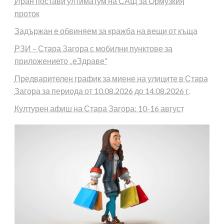
Иран постави ултиматум на САЩ за Ормузкия
проток
Задържан е обвиняем за кражба на вещи от къща
РЗИ – Стара Загора с мобилни пунктове за
приложението „еЗдраве“
Предварителен график за миене на улиците в Стара
Загора за периода от 10.08.2026 до 14.08.2026 г.
Културен афиш на Стара Загора: 10-16 август