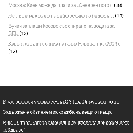
Москва: Киев може да плати за „Северен поток“
(18)
Честит рожден ден на собственика на болница…
(13)
Вучич заплаши Косово със спиране на водата за
ВЕЦ
(12)
Кипър доставя първия си газ за Европа през 2028 г.
(12)
Иран постави ултиматум на САЩ за Ормузкия проток
Задържан е обвиняем за кражба на вещи от къща
РЗИ – Стара Загора с мобилни пунктове за приложението
„еЗдраве“