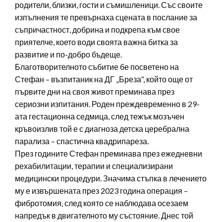
родители, близки, гости и съмишленици. Със своите
изпълнения те превърнаха сцената в послание за
съпричастност, добрина и подкрепа към свое
приятелче, което води своята важна битка за
развитие и по-добро бъдеще.
Благотворителното събитие бе посветено на
Стефан – възпитаник на ДГ „Бреза“, който още от
първите дни на своя живот преминава през
сериозни изпитания. Роден преждевременно в 29-
ата гестационна седмица, след тежък мозъчен
кръвоизлив той е с диагноза детска церебрална
парализа – спастична квадрипареза.
През годините Стефан преминава през ежедневни
рехабилитации, терапии и специализирани
медицински процедури. Значима стъпка в лечението
му е извършената през 2023 година операция –
фибротомия, след която се наблюдава осезаем
напредък в двигателното му състояние. Днес той