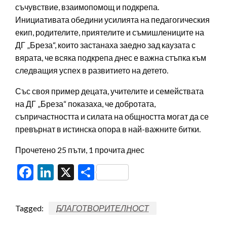
съчувствие, взаимопомощ и подкрепа.
Инициативата обедини усилията на педагогическия
екип, родителите, приятелите и съмишлениците на
ДГ „Бреза“, които застанаха заедно зад каузата с
вярата, че всяка подкрепа днес е важна стъпка към
следващия успех в развитието на детето.
Със своя пример децата, учителите и семействата
на ДГ „Бреза“ показаха, че добротата,
съпричастността и силата на общността могат да се
превърнат в истинска опора в най-важните битки.
Прочетено 25 пъти, 1 прочита днес
Facebook
LinkedIn
X
Share
Tagged:
БЛАГОТВОРИТЕЛНОСТ