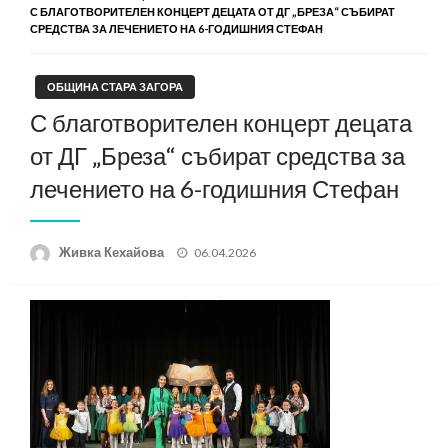
С БЛАГОТВОРИТЕЛЕН КОНЦЕРТ ДЕЦАТА ОТ ДГ „БРЕЗА“ СЪБИРАТ
СРЕДСТВА ЗА ЛЕЧЕНИЕТО НА 6-ГОДИШНИЯ СТЕФАН
ОБЩИНА СТАРА ЗАГОРА
С благотворителен концерт децата
от ДГ „Бреза“ събират средства за
лечението на 6-годишния Стефан
Posted
Живка Кехайова
06.04.2026
on