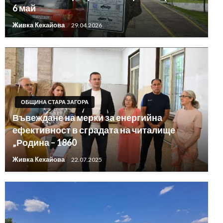
6 май
Живка Кехайова
29.04.2026
ОБЩИНА СТАРА ЗАГОРА
Въвеждане на мерки за енергийна
ефективност в сградата на читалище
„Родина – 1860
Живка Кехайова
22.07.2025