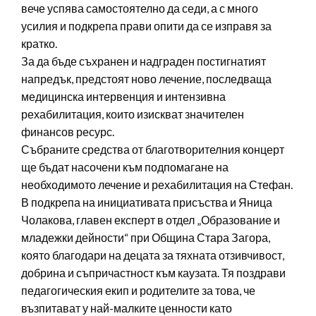
вече успява самостоятелно да седи, а с много
усилия и подкрепа прави опити да се изправя за
кратко.
За да бъде съхранен и надграден постигнатият
напредък, предстоят ново лечение, последваща
медицинска интервенция и интензивна
рехабилитация, които изискват значителен
финансов ресурс.
Събраните средства от благотворителния концерт
ще бъдат насочени към подпомагане на
необходимото лечение и рехабилитация на Стефан.
В подкрепа на инициативата присъства и Яница
Чолакова, главен експерт в отдел „Образование и
младежки дейности“ при Община Стара Загора,
която благодари на децата за тяхната отзивчивост,
добрина и съпричастност към каузата. Тя поздрави
педагогическия екип и родителите за това, че
възпитават у най-малките ценности като