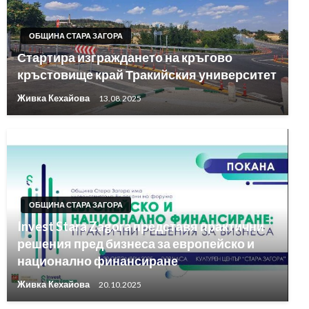
ОБЩИНА СТАРА ЗАГОРА
Стартира изграждането на кръгово
кръстовище край Тракийския университет
Живка Кехайова
13.08.2025
ОБЩИНА СТАРА ЗАГОРА
Invest Stara Zagora представя практични
решения пред бизнеса за европейско и
национално финансиране
Живка Кехайова
20.10.2025