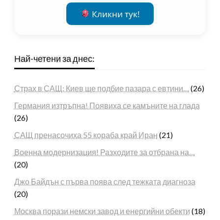
Кликни тук!
Най-четени за днес:
Страх в САЩ: Киев ще подбие пазара с евтини…
(26)
Германия изтръпна! Появиха се камъните на глада
(26)
САЩ пренасочиха 55 кораба край Иран
(21)
Военна модернизация! Разходите за отбрана на…
(20)
Джо Байдън с първа поява след тежката диагноза
(20)
Москва порази немски завод и енергийни обекти
(18)