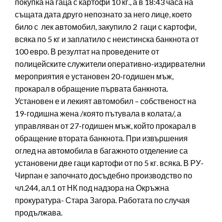
покупка на гаца с картофи 10 кг., а в 18:43 часа на
същата дата друго непознато за него лице, което
било с лек автомобил, закупило 2 гаци с картофи,
всяка по 5 кг и заплатило с неистинска банкнота от
100 евро. В резултат на проведените от
полицейските служители оперативно-издирвателни
мероприятия е установен 20-годишен мъж,
прокарал в обращение първата банкнота.
Установен е и лекият автомобил – собственост на
19-годишна жена /която пътувала в колата/, а
управляван от 27-годишен мъж, който прокарал в
обращение втората банкнота. При извършения
оглед на автомобила в багажното отделение са
установени две гаци картофи от по 5 кг. всяка. В РУ-
Чирпан е започнато досъдебно производство по
чл.244, ал.1 от НК под надзора на Окръжна
прокуратура- Стара Загора. Работата по случая
продължава.