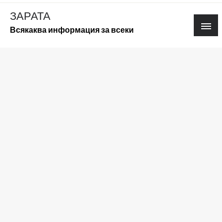
Skip
ЗАРАТА
to
Всякаква информация за всеки
content