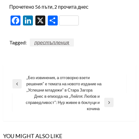
Прочетено 56 пъти, 2 прочита днес
Facebook
LinkedIn
X
Share
Tagged:
престъпления
Навигация
„Без извинения, а отговорно взети
решения“ е темата на новото издание на
Previous
„Успешни младежи“ в Стара Загора
Post
Днес в епизода на „Лейля: Любов и
справедливост“: Нур живее в боклуци и
Next
кочина
Post
YOU MIGHT ALSO LIKE