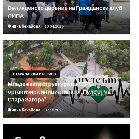
Великденско дарение на Граждански клуб
ЛИПА
Живка Кехайова
10.04.2026
СТАРА ЗАГОРА И РЕГИОН
Младежката структура на ГЕРБ
организира инициативата „Пулсът на
Стара Загора“
Живка Кехайова
09.10.2025