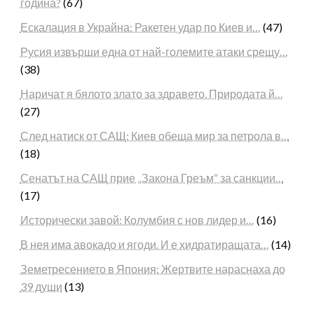
година?
(67)
Ескалация в Украйна: Ракетен удар по Киев и…
(47)
Русия извърши една от най-големите атаки срещу…
(38)
Наричат я бялото злато за здравето. Природата й…
(27)
След натиск от САЩ: Киев обеща мир за петрола в…
(18)
Сенатът на САЩ прие „Закона Греъм“ за санкции…
(17)
Исторически завой: Колумбия с нов лидер и…
(16)
В нея има авокадо и ягоди. И е хидратиращата…
(14)
Земетресението в Япония: Жертвите нараснаха до
39 души
(13)