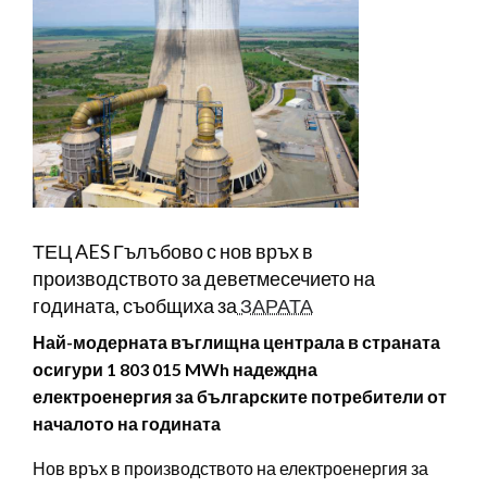
ТЕЦ AES Гълъбово с нов връх в
производството за деветмесечието на
годината, съобщиха за
ЗАРАТА
Най-модерната въглищна централа в страната
осигури 1 803 015 MWh надеждна
електроенергия за българските потребители от
началото на годината
Нов връх в производството на електроенергия за