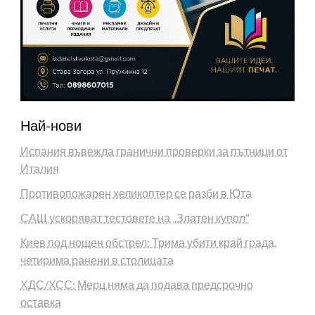
Най-нови
Испания въвежда гранични проверки за пътници от
Италия
Противопожарен хеликоптер се разби в Юта
САЩ ускоряват тестовете на „Златен купол“
Киев под нощен обстрел: Трима убити край града,
четирима ранени в столицата
ХДС/ХСС: Мерц няма да подава предсрочно
оставка