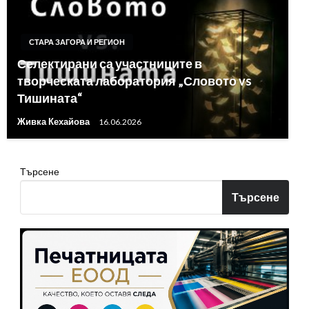
СТАРА ЗАГОРА И РЕГИОН
Селектирани са участниците в
творческата лаборатория „Словото vs
Тишината“
Живка Кехайова
16.06.2026
Търсене
Търсене