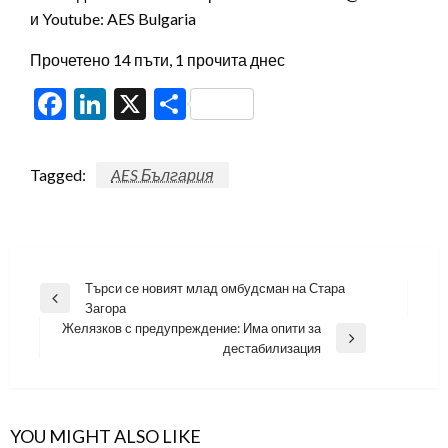
и Youtube: AES Bulgaria
Прочетено 14 пъти, 1 прочита днес
Facebook
LinkedIn
X
Share
Tagged:
AES България
Навигация
Търси се новият млад омбудсман на Стара
Previous
Загора
Post
Желязков с предупреждение: Има опити за
Next
дестабилизация
Post
YOU MIGHT ALSO LIKE