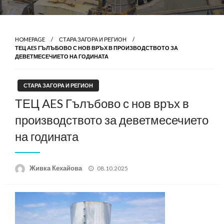
HOMEPAGE
СТАРА ЗАГОРА И РЕГИОН
ТЕЦ AES ГЪЛЪБОВО С НОВ ВРЪХ В ПРОИЗВОДСТВОТО ЗА
ДЕВЕТМЕСЕЧИЕТО НА ГОДИНАТА
СТАРА ЗАГОРА И РЕГИОН
ТЕЦ AES Гълъбово с нов връх в
производството за деветмесечието
на годината
Posted
Живка Кехайова
08.10.2025
on