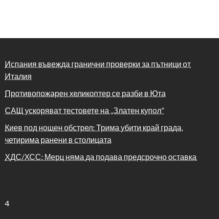
Испания въвежда гранични проверки за пътници от
Италия
Противопожарен хеликоптер се разби в Юта
САЩ ускоряват тестовете на „Златен купол“
Киев под нощен обстрел: Трима убити край града,
четирима ранени в столицата
ХДС/ХСС: Мерц няма да подава предсрочно оставка
4