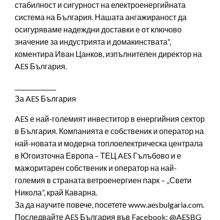
стабилност и сигурност на електроенергийната
система на България. Нашата ангажираност да
осигуряваме надеждни доставки е от ключово
значение за индустрията и домакинствата“,
коментира Иван Цанков, изпълнителен директор на
AES България.
______________
За AES България
AES е най-големият инвеститор в енергийния сектор
в България. Компанията е собственик и оператор на
най-новата и модерна топлоелектрическа централа
в Югоизточна Европа – ТЕЦ AES Гълъбово и е
мажоритарен собственик и оператор на най-
големия в страната ветроенергиен парк – „Свети
Никола”, край Каварна.
За да научите повече, посетете www.aesbulgaria.com.
Последвайте AES България във Facebook: @AESBG