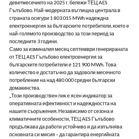
деветмесечието на 2025 г. бележи ТЕЦ AES
Гълъбово. Най-модерната въглищна централа в
страната осигури 1 803 015 MWh надеждна
електроенергия за българските потребители, което е
най-голямото производство за този период за
последните 3 години.
Само за изминалия месец септември генерираната
от ТЕЦ AES Гълъбово електроенергия за
българските потребители е 121 900 MWh. Това
количество е достатъчно да задоволи месечното
потребление на над 480 000 средни български
домакинства.
„Този производствен пик е ясен индикатор за
оперативната ефективност и надеждността на
нашите съоръжения. Независимо от сезона и
климатичните особености, ТЕЦ AES Гълъбово
продължава да работи устойчиво и да изпълнява
основната си мисия – да гарантира енергийната