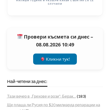
НАПИШИ ГОДИНА И РАЗБЕРИ КАКВИ СЪБИТИЯ СА СЕ
СЛУЧИЛИ
Провери късмета си днес –
08.08.2026 10:49
Кликни тук!
Най-четени за днес:
Тази вечер в „Грехове и рози“: Берак…
(183)
Ще плаща ли Русия по $20 милиарда репарации на