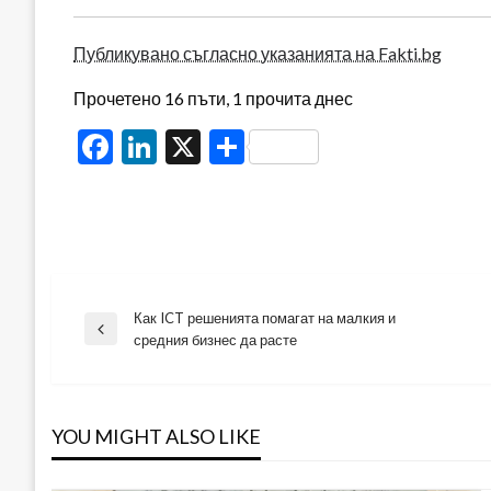
Публикувано съгласно указанията на Fakti.bg
Прочетено 16 пъти, 1 прочита днес
Facebook
LinkedIn
X
Share
Как ICT решенията помагат на малкия и
Навигация
Previous
средния бизнес да расте
Post
YOU MIGHT ALSO LIKE