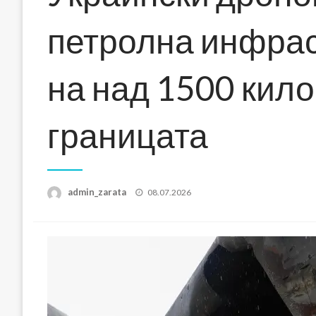
петролна инфрас
на над 1500 кило
границата
Posted
admin_zarata
08.07.2026
on