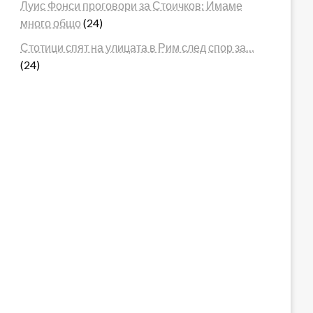
Луис Фонси проговори за Стоичков: Имаме
много общо
(24)
Стотици спят на улицата в Рим след спор за…
(24)