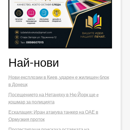
Най-нови
Нови експлозии в Киев, ударен е жилищен блок
в Донецк
Посещението на Нетаняху в Ню Йорк ще e
кошмар за полицията
Ескалация: Иран атакува танкер на ОАЕ в
Ормузкия проток
Протестиращи поискаха оставката на