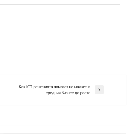
Как ICT решенията помагат на малкия и
Next
средния бизнес да расте
Post