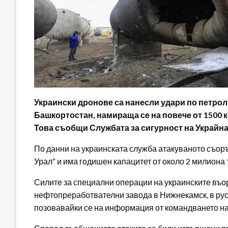
Украински дронове са нанесли удари по петрол
Башкортостан, намираща се на повече от 1500 
Това съобщи Службата за сигурност на Украйна
По данни на украинската служба атакуваното съор
Урал“ и има годишен капацитет от около 2 милиона 
Силите за специални операции на украинските въор
нефтопреработвателни завода в Нижнекамск, в рус
позовавайки се на информация от командването на