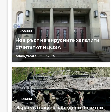
НОВИНИ
Нов ръст на вирусните хепатити
отчитат от НЦОЗА
admin_zarata
21.08.2025
НОВИНИ
Израел атакува заредени ракетни