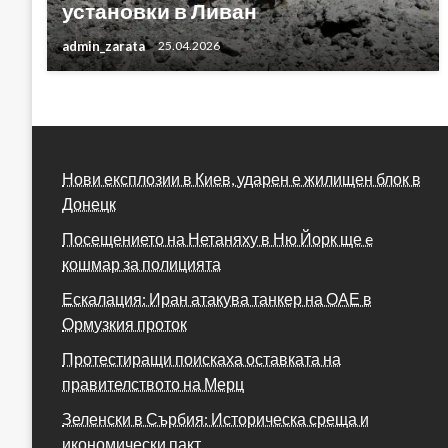
установки в Ливан
admin_zarata
25.04.2026
Нови експлозии в Киев, ударен е жилищен блок в
Донецк
Посещението на Нетаняху в Ню Йорк ще e
кошмар за полицията
Ескалация: Иран атакува танкер на ОАЕ в
Ормузкия проток
Протестиращи поискаха оставката на
правителството на Мерц
Зеленски в Сърбия: Историческа среща и
икономически пакт