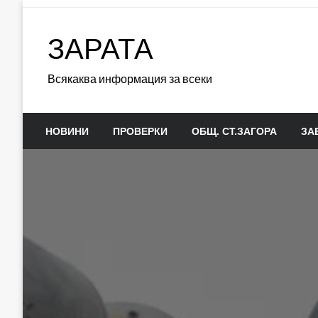
Skip
to
ЗАРАТА
content
Всякаква информация за всеки
НОВИНИ
ПРОВЕРКИ
ОБЩ. СТ.ЗАГОРА
ЗА