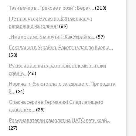
Тази вечер в „Грехове и рози“: Берак…
(213)
Ще плаща ли Русия по $20 милиарда
репарации на година?
(89)
„Имаме само 6 минути!“: Как Украйна…
(57)
Ескалация в Украйна: Ракетен удар по Киев и…
(53)
Русия извърши една от най-големите атаки
срещу…
(46)
Наричат я бялото злато за здравето. Природата
й…
(31)
Опасна серия в Германия! След летището
дронове и…
(29)
Разузнавателен самолет на НАТО лети край…
(27)