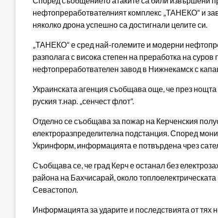
Според съобщението атаките са били извършени пр
нефтопреработвателният комплекс „ТАНЕКО“ и заво
няколко дрона успешно са достигнали целите си.
„ТАНЕКО“ е сред най-големите и модерни нефтопре
разполага с висока степен на преработка на суров 
нефтопреработвателен завод в Нижнекамск с капаци
Украинската агенция съобщава още, че през нощта 
руския т.нар. „сенчест флот“.
Отделно се съобщава за пожар на Керченския полуо
електроразпределителна подстанция. Според монит
Укринформ, информацията е потвърдена чрез сате
Съобщава се, че град Керч е останал без електроза
района на Бахчисарай, около топлоелектрическата
Севастопол.
Информацията за ударите и последствията от тях н