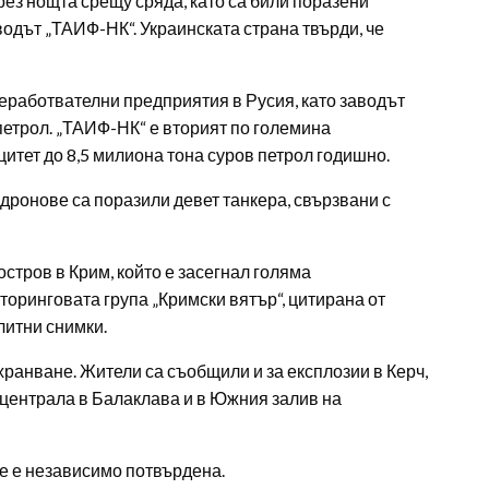
ез нощта срещу сряда, като са били поразени
дът „ТАИФ-НК“. Украинската страна твърди, че
работвателни предприятия в Русия, като заводът
петрол. „ТАИФ-НК“ е вторият по големина
тет до 8,5 милиона тона суров петрол годишно.
дронове са поразили девет танкера, свързвани с
стров в Крим, който е засегнал голяма
оринговата група „Кримски вятър“, цитирана от
литни снимки.
хранване. Жители са съобщили и за експлозии в Керч,
 централа в Балаклава и в Южния залив на
е е независимо потвърдена.