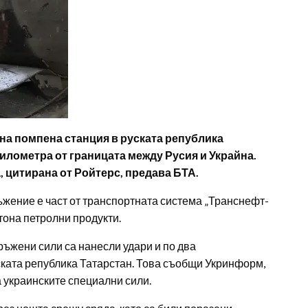
на помпена станция в руската република
километра от границата между Русия и Украйна.
, цитирана от Ройтерс, предава БТА.
ъжение е част от транспортната система „Транснефт-
тона петролни продукти.
ъжени сили са нанесли удари и по два
ката република Татарстан. Това съобщи Укринформ,
 украинските специални сили.