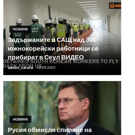
НОВИНИ
Задържаните в САЩ над 300
южнокорейски работници се
прибират в Сеул ВИДЕО
admin_zarata
12.09.2025
НОВИНИ
Русия обмисля спиране на