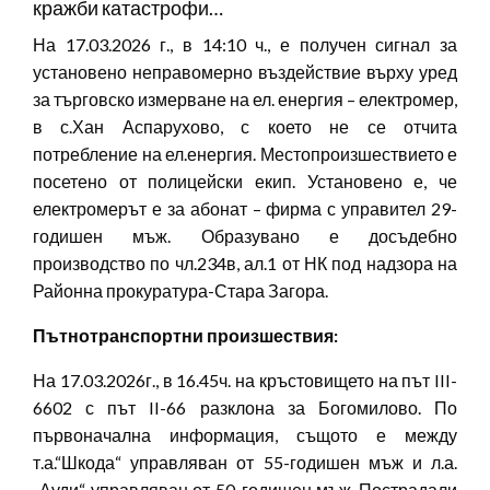
кражби катастрофи…
На 17.03.2026 г., в 14:10 ч., е получен сигнал
за
установено неправомерно въздействие върху уред
за търговско измерване на ел. енергия – електромер,
в с.Хан Аспарухово, с което не се отчита
потребление на ел.енергия. Местопроизшествието е
посетено от полицейски екип. Установено е, че
електромерът е за абонат – фирма с управител 29-
годишен мъж. Образувано е досъдебно
производство по чл.234в, ал.1 от НК под надзора на
Районна прокуратура-Стара Загора.
Пътнотранспортни произшествия
:
На 17.03.2026г., в 16.45ч. на кръстовището на път III-
6602 с път II-66 разклона за Богомилово. По
първоначална информация, същото е между
т.а.“Шкода“ управляван от 55-годишен мъж и л.а.
„Ауди“, управляван от 50-годишен мъж. Пострадали