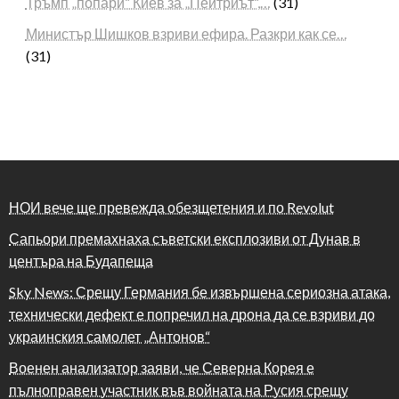
Тръмп „попари“ Киев за „Пейтриът“,…
(31)
Министър Шишков взриви ефира. Разкри как се…
(31)
НОИ вече ще превежда обезщетения и по Revolut
Сапьори премахнаха съветски експлозиви от Дунав в
центъра на Будапеща
Sky News: Срещу Германия бе извършена сериозна атака,
технически дефект е попречил на дрона да се взриви до
украинския самолет „Антонов“
Военен анализатор заяви, че Северна Корея е
пълноправен участник във войната на Русия срещу