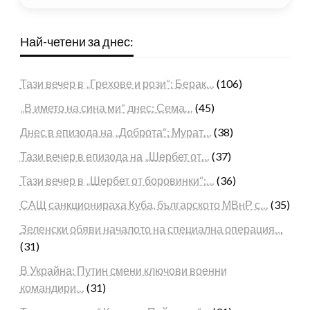
Най-четени за днес:
Тази вечер в „Грехове и рози“: Берак…
(106)
„В името на сина ми“ днес: Сема…
(45)
Днес в епизода на „Доброта“: Мурат…
(38)
Тази вечер в епизода на „Шербет от…
(37)
Тази вечер в „Шербет от боровинки“:…
(36)
САЩ санкционираха Куба, българското МВнР с…
(35)
Зеленски обяви началото на специална операция…
(31)
В Украйна: Путин смени ключови военни
командири…
(31)