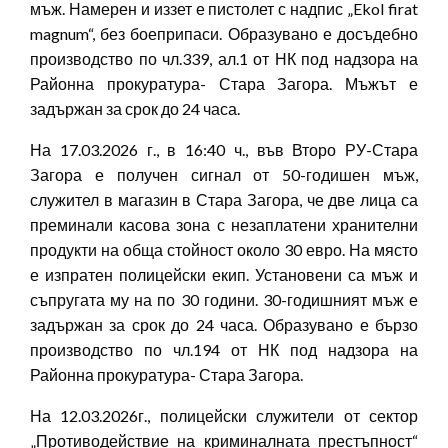
мъж. Намерен и иззет е пистолет с надпис „Ekol firat
magnum“, без боеприпаси. Образувано е досъдебно
производство по чл.339, ал.1 от НК под надзора на
Районна прокуратура- Стара Загора. Мъжът е
задържан за срок до 24 часа.
На 17.03.2026 г., в 16:40 ч., във Второ РУ-Стара
Загора е получен сигнал от 50-годишен мъж,
служител в магазин в Стара Загора, че две лица са
преминали касова зона с незаплатени хранителни
продукти на обща стойност около 30 евро. На място
е изпратен полицейски екип. Установени са мъж и
съпругата му на по 30 години. 30-годишният мъж е
задържан за срок до 24 часа. Образувано е бързо
производство по чл.194 от НК под надзора на
Районна прокуратура- Стара Загора.
На 12.03.2026г., полицейски служители от сектор
„Противодействие на криминалната престъпност“