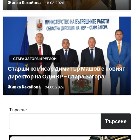
Живка Кехайова
18.06.2026
СТАРА ЗАГОРА И РЕГИОН
Старши комисар Димитър Машов е новият
директор на ОДМВР – Стара Загора
Живка Кехайова
04.08.2026
Търсене
Търсене