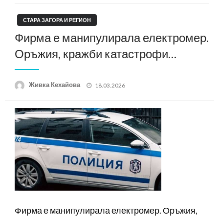
СТАРА ЗАГОРА И РЕГИОН
Фирма е манипулирала електромер.
Оръжия, кражби катастрофи…
Posted
Живка Кехайова
18.03.2026
on
Фирма е манипулирала електромер. Оръжия,