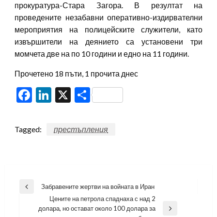
прокуратура-Стара Загора. В резултат на
проведените незабавни оперативно-издирвателни
мероприятия на полицейските служители, като
извършители на деянието са установени три
момчета две на по 10 години и едно на 11 години.
Прочетено 18 пъти, 1 прочита днес
Facebook
LinkedIn
X
Share
Tagged:
престъпления
Навигация
Забравените жертви на войната в Иран
Previous
Цените на петрола спаднаха с над 2
Post
долара, но остават около 100 долара за
Next