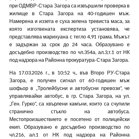
при ОДМВР-Стара Загора са извършили проверка в
жилище в Стара Загора на 40-годишен мъж.
Намерена и иззета е суха зелена тревиста маса, за
която изготвената експертиза установява, че
представлява марихуана с тегло 4,91 грама. Мъжът
е задържан за срок до 24 часа. Образувано е
досъдебно производство по чл.354а, ал.3,т.1 от НК
под надзора на Районна прокуратура-Стара Загора.
На 17.03.2026 г., в 10:52 ч., във Второ РУ-Стара
Загора, е получен сигнал от 60-годишен мъж
шофьор в „Тролейбусни и автобусни превози“, че
управлявайки автобус, в гр. Стара Загора, на ул.
„Ген. Гурко“, са хвърлени камъни, които са счупили
странично стъкло на автобуса.
Местопроизшествието е посетено от полицейски
екип. Образувано е досъдебно производство по
чл.216, ал.1 от НК под надзора на Районна