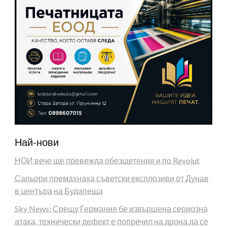
Най-нови
НОИ вече ще превежда обезщетения и по Revolut
Сапьори премахнаха съветски експлозиви от Дунав
в центъра на Будапеща
Sky News: Срещу Германия бе извършена сериозна
атака, технически дефект е попречил на дрона да се