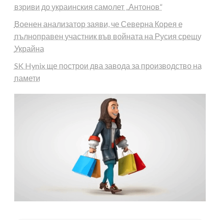
взриви до украинския самолет „Антонов“
Военен анализатор заяви, че Северна Корея е
пълноправен участник във войната на Русия срещу
Украйна
SK Hynix ще построи два завода за производство на
памети