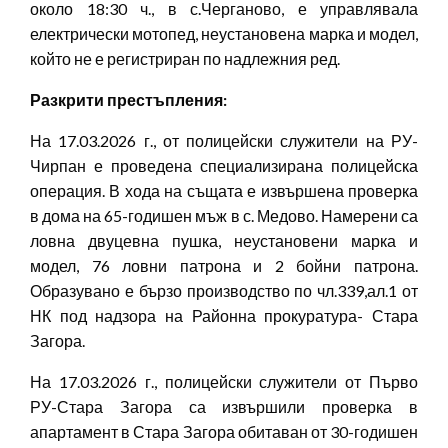
около 18:30 ч., в с.Черганово, е управлявала
електрически мотопед, неустановена марка и модел,
който не е регистриран по надлежния ред.
Ра
зкрити престъпления
:
На 17.03.2026 г., от полицейски служители на РУ-
Чирпан е проведена специализирана полицейска
операция. В хода на същата е извършена проверка
в дома на 65-годишен мъж в с. Медово. Намерени са
ловна двуцевна пушка, неустановени марка и
модел, 76 ловни патрона и 2 бойни патрона.
Образувано е бързо производство по чл.339,ал.1 от
НК под надзора на Районна прокуратура- Стара
Загора.
На 17.03.2026 г., полицейски служители от Първо
РУ-Стара Загора са извършили проверка в
апартамент в Стара Загора обитаван от 30-годишен