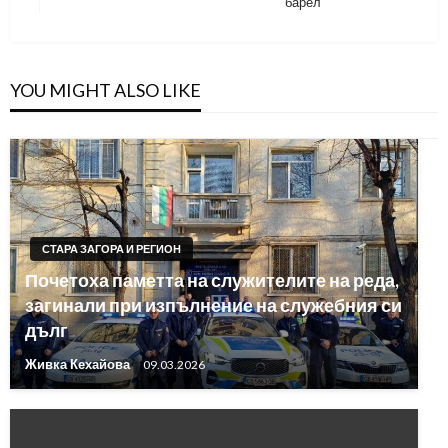
барел
Post
YOU MIGHT ALSO LIKE
СТАРА ЗАГОРА И РЕГИОН
Почетоха паметта на служителите на реда,
загинали при изпълнение на служебния си
дълг
Живка Кехайова
09.03.2026