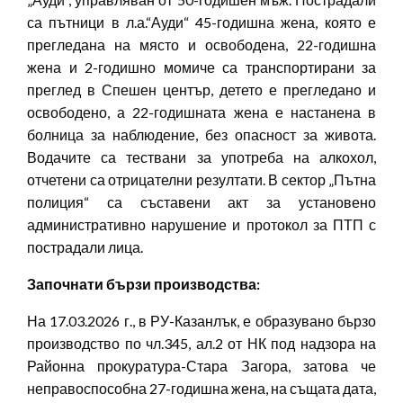
са пътници в л.а.“Ауди“ 45-годишна жена, която е
прегледана на място и освободена, 22-годишна
жена и 2-годишно момиче са транспортирани за
преглед в Спешен център, детето е прегледано и
освободено, а 22-годишната жена е настанена в
болница за наблюдение, без опасност за живота.
Водачите са тествани за употреба на алкохол,
отчетени са отрицателни резултати. В сектор „Пътна
полиция“ са съставени акт за установено
административно нарушение и протокол за ПТП с
пострадали лица.
Започнати бързи производства:
На 17.03.2026 г., в РУ-Казанлък, е образувано бързо
производство по чл.345, ал.2 от НК под надзора на
Районна прокуратура-Стара Загора, затова че
неправоспособна 27-годишна жена, на същата дата,