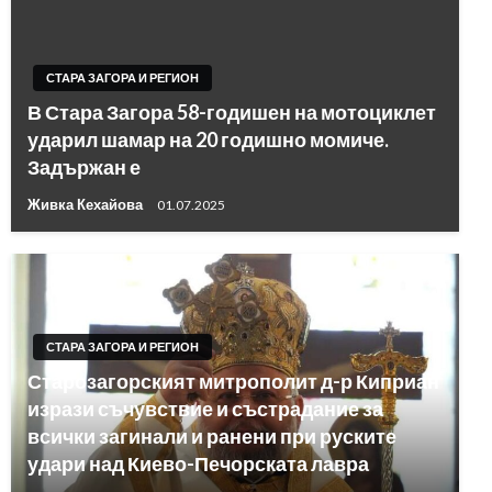
СТАРА ЗАГОРА И РЕГИОН
В Стара Загора 58-годишен на мотоциклет
ударил шамар на 20 годишно момиче.
Задържан е
Живка Кехайова
01.07.2025
СТАРА ЗАГОРА И РЕГИОН
Старозагорският митрополит д-р Киприан
изрази съчувствие и състрадание за
всички загинали и ранени при руските
удари над Киево-Печорската лавра