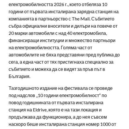
електромобилността 2026 г., което отбеляза 10
години от първата инсталирана зарядна станция на
компанията в партньорство с The Mall. Събитието
събра официални вносители и дилъри на повече от
20 марки автомобили с над 40 електромобила,
финансиращи институции и множество партньори
на електромобилността. Голяма част от
автомобилите не бяха представяни пред публика до
сега, а една част от тях пристигнаха специално за
събитието и можеха да се видят за пръв път в
България.
Тазгодишното издание на фестивала се проведе
под надслов „10 години електромобилност“ по
повод годишнината от първата инсталирана
станция на Eldrive, която е на тази локация и
продължава да функционира, а до нея съвсем
наскоро беше инсталирана станция номер 1000 от