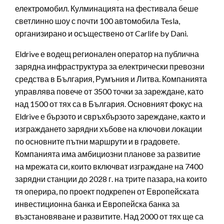
електромобил. Кулминацията на фестивала беше
светлинно шоу с почти 100 автомобилa Tesla,
организирано и осъществено от Carlife by Dani.
Eldrive е водещ регионален оператор на публична
зарядна инфраструктура за електрически превозни
средства в България, Румъния и Литва. Компанията
управлява повече от 3500 точки за зареждане, като
над 1500 от тях са в България. Основният фокус на
Eldrive е бързото и свръхбързото зареждане, както и
изграждането зарядни хъбове на ключови локации
по основните пътни маршрути и в градовете.
Компанията има амбициозни планове за развитие
на мрежата си, които включват изграждане на 7400
зарядни станции до 2028 г. на трите пазара, на които
тя оперира, по проект подкрепен от Европейската
инвестиционна банка и Европейска банка за
възстановяване и развитите. Над 2000 от тях ще са