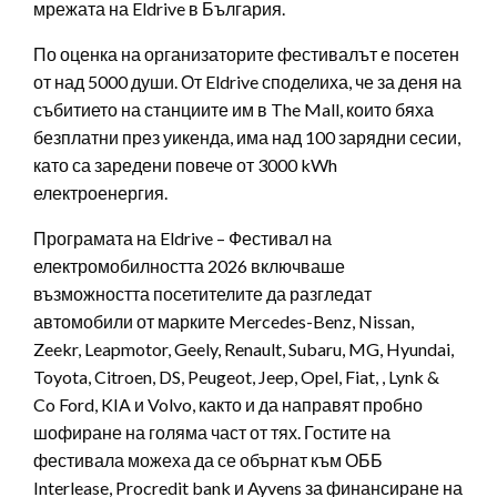
мрежата на Eldrive в България.
По оценка на организаторите фестивалът е посетен
от над 5000 души. От Eldrive споделиха, че за деня на
събитието на станциите им в The Mall, които бяха
безплатни през уикенда, има над 100 зарядни сесии,
като са заредени повече от 3000 kWh
електроенергия.
Програмата на Eldrive – Фестивал на
електромобилността 2026 включваше
възможността посетителите да разгледат
автомобили от марките Mercedes-Benz, Nissan,
Zeekr, Leapmotor, Geely, Renault, Subaru, MG, Hyundai,
Toyota, Citroen, DS, Peugeot, Jeep, Opel, Fiat, , Lynk &
Co Ford, KIA и Volvo, както и да направят пробно
шофиране на голяма част от тях. Гостите на
фестивала можеха да се обърнат към ОББ
Interlease, Procredit bank и Ayvens за финансиране на