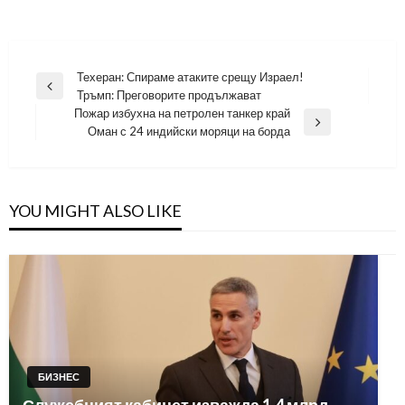
Навигация
Техеран: Спираме атаките срещу Израел!
Previous
Тръмп: Преговорите продължават
Post
Пожар избухна на петролен танкер край
Next
Оман с 24 индийски моряци на борда
Post
YOU MIGHT ALSO LIKE
БИЗНЕС
Служебният кабинет изважда 1.4 млрд.