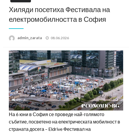
Хиляди посетиха Фестивала на
електромобилността в София
Posted
admin_zarata
08.06.2026
on
На 6 юни в София се проведе най-голямото
събитие, посветено на електрическата мобилност в
страната досега – Eldrive Фестивал на