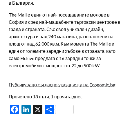
в България.
The Mall е един от най-посещаваните молове в
София и сред най-мащабните търговски центрове в
града и страната. Със своя уникален дизайн,
архитектура и над 240 магазина, разположени на
площ от над 62 000 кв.м. Към момента Тhe Mall e и
един от големите зарядни хъбове в страната, като
само Eldrive предлага с 16 зарядни точки за
електромобили с мощност от 22 до 500 kW.
Публикувано съгласно указанията на Economic.bg
Прочетено 18 пъти, 1 прочита днес
Facebook
LinkedIn
X
Share