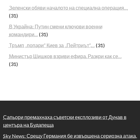
Зеленски обяви началото на специална операция…
(31)
В Украйна: Путин смени ключови военни
командири…
(31)
Тръмп „попари“ Киев за „Пейтриът“,…
(31)
Министър Шишков взриви ефира. Разкри как се…
(31)
Сапьори премахнаха съветски експлозиви от Дунав в
центъра на Будапеща
Sky News: Срещу Германия бе извършена сериозна атака,