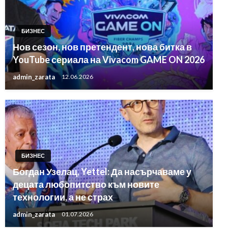
БИЗНЕС
Нов сезон, нов претендент, нова битка в
YouTube сериала на Vivacom GAME ON 2026
admin_zarata
12.06.2026
БИЗНЕС
Богдан Узелац, Yettel: Да насърчаваме у
децата любопитство към новите
технологии, а не страх
admin_zarata
01.07.2026