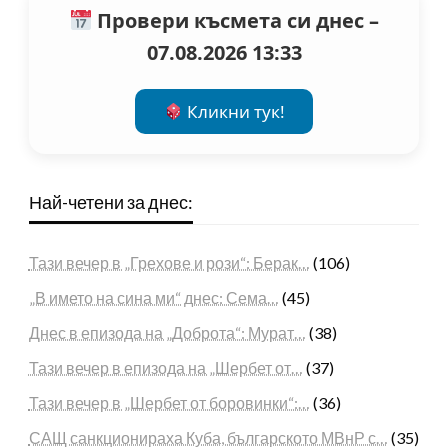
Провери късмета си днес –
07.08.2026 13:33
Кликни тук!
Най-четени за днес:
Тази вечер в „Грехове и рози“: Берак…
(106)
„В името на сина ми“ днес: Сема…
(45)
Днес в епизода на „Доброта“: Мурат…
(38)
Тази вечер в епизода на „Шербет от…
(37)
Тази вечер в „Шербет от боровинки“:…
(36)
САЩ санкционираха Куба, българското МВнР с…
(35)