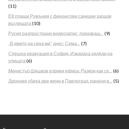
(11)
ЕК плаши Румъния с финансови санкции заради
въглищата
(10)
Русия разпространи видеозапис, показващ…
(9)
„В името на сина ми“ днес: Сема…
(7)
Спешна евакуация в София. Изкараха хиляди на
улицата
(6)
Министър Шишков взриви ефира. Разкри как се…
(6)
Дронове убиха две жени в Павлоград, ранени в…
(5)