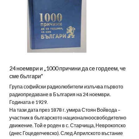
24 ноември и „1000 причини да се гордеем, че
сме българи“
Група софийски радиолюбители излъчва първото
радиопредаване в България на 24 ноември.
Годината е 1929.
На тази дата през 1878 г. умира Стоян Войвода –
участник в българското националноосвободително
движение. Той е роден в с. Старчища, Неврокопско
(днес Гоцеделчевско). След Априлското въстание