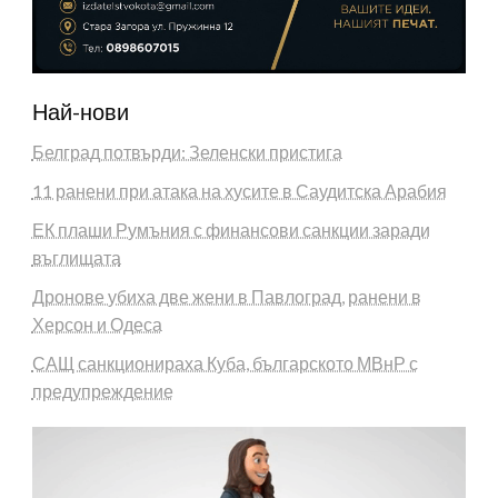
Най-нови
Белград потвърди: Зеленски пристига
11 ранени при атака на хусите в Саудитска Арабия
ЕК плаши Румъния с финансови санкции заради
въглищата
Дронове убиха две жени в Павлоград, ранени в
Херсон и Одеса
САЩ санкционираха Куба, българското МВнР с
предупреждение