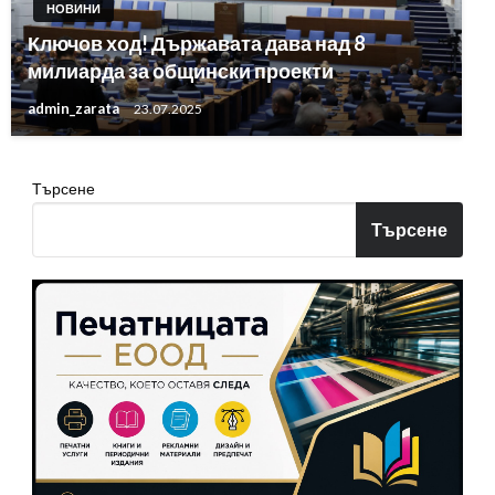
НОВИНИ
Ключов ход! Държавата дава над 8
милиарда за общински проекти
admin_zarata
23.07.2025
Търсене
Търсене