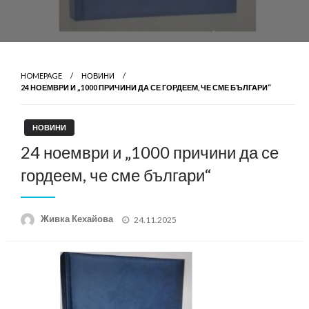
HOMEPAGE
НОВИНИ
24 НОЕМВРИ И „1000 ПРИЧИНИ ДА СЕ ГОРДЕЕМ, ЧЕ СМЕ БЪЛГАРИ“
НОВИНИ
24 ноември и „1000 причини да се
гордеем, че сме българи“
Posted
Живка Кехайова
24.11.2025
on