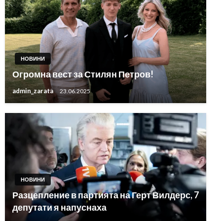
НОВИНИ
Огромна вест за Стилян Петров!
admin_zarata
23.06.2025
НОВИНИ
Разцепление в партията на Герт Вилдерс, 7
депутати я напуснаха