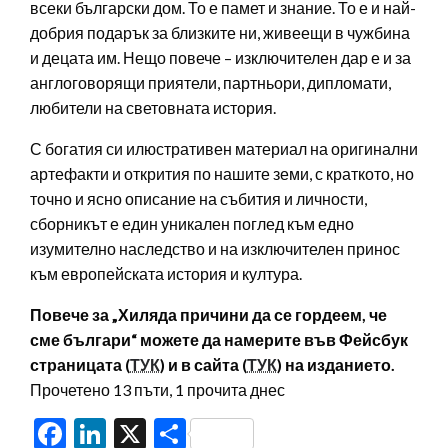
всеки български дом. То е памет и знание. То е и най-
добрия подарък за близките ни, живеещи в чужбина
и децата им. Нещо повече – изключителен дар е и за
англоговорящи приятели, партньори, дипломати,
любители на световната история.
С богатия си илюстративен материал на оригинални
артефакти и открития по нашите земи, с краткото, но
точно и ясно описание на събития и личности,
сборникът е един уникален поглед към едно
изумително наследство и на изключителен принос
към европейската история и култура.
Повече за „Хиляда причини да се гордеем, че
сме българи“ можете да намерите във Фейсбук
страницата (
ТУК
) и в сайта (
ТУК
) на изданието.
Прочетено 13 пъти, 1 прочита днес
Facebook
LinkedIn
X
Share