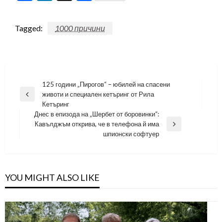
Tagged:
1000 причини
Навигация
125 години „Пирогов“ – юбилей на спасени
животи и специален кетъринг от Рила
Previous
Кетъринг
Post
Днес в епизода на „Шербет от боровинки“:
Кавълджъм открива, че в телефона й има
Next
шпионски софтуер
Post
YOU MIGHT ALSO LIKE