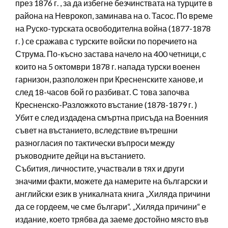
през 1876 г. , за да избегне безчинствата на турците в
района на Неврокоп, заминава на о. Тасос. По време
на Руско-турската освободителна война (1877-1878
г. ) се сражава с турските войски по поречието на
Струма. По-късно застава начело на 400 четници, с
които на 5 октомври 1878 г. напада турски военен
гарнизон, разположен при Кресненските ханове, и
след 18-часов бой го разбиват. С това започва
Кресненско-Разложкото въстание (1878-1879 г. )
Убит е след издадена смъртна присъда на Военния
съвет на въстанието, вследствие вътрешни
разногласия по тактически въпроси между
ръководните дейци на въстанието.
Събития, личностите, участвали в тях и други
значими факти, можете да намерите на български и
английски език в уникалната книга „Хиляда причини
да се гордеем, че сме българи“. „Хиляда причини“ е
издание, което трябва да заеме достойно място във