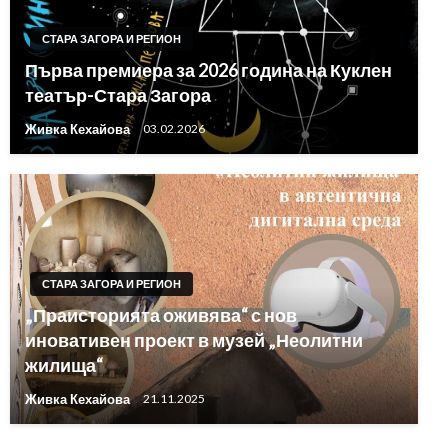
СТАРА ЗАГОРА И РЕГИОН
Първа премиера за 2026 година на Куклен
театър-Стара Загора
Живка Кехайова
03.02.2026
СТАРА ЗАГОРА И РЕГИОН
„Праисторията оживява“ с нов
иновативен проект в музей „Неолитни
жилища“
Живка Кехайова
21.11.2025