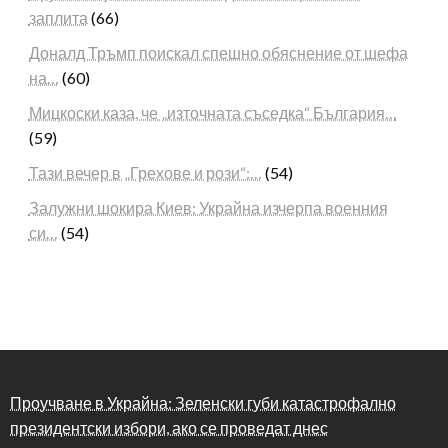
заплита
(66)
Доналд Тръмп поискал спешно обяснение от шефа
на…
(60)
Мицкоски каза, че „източната съседка“ България…
(59)
Тази вечер в „Грехове и рози“:…
(54)
Залужни шокира Киев: Украйна изчерпа военния
си…
(54)
Проучване в Украйна: Зеленски губи катастрофално
президентски избори, ако се проведат днес