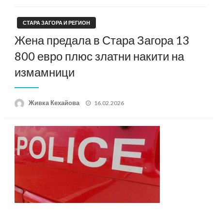
СТАРА ЗАГОРА И РЕГИОН
Жена предала в Стара Загора 13
800 евро плюс златни накити на
измамници
Posted
Живка Кехайова
16.02.2026
on