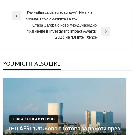
Навигация
„Разсейване на вниманието“. Има ли
Previous
проблем със сметките за ток
Post
Стара Загора с ново международно
признание в Investment Impact Awards
Next
2026 на fDi Intelligence
Post
YOU MIGHT ALSO LIKE
СТАРА ЗАГОРА И РЕГИОН
ТЕЦ AES Гълъбово е готова за работа през