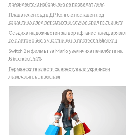
президентски избори, ако се проведат днес
Плавателен съд в ДР Конго е поставен под
карантина след пет смъртни случая сред пътниците
Осъдиха на доживотен затвор афганистанец, врязал
се с автомобил в участници на протест в Мюнхен
Switch 2 и филмът за Mario увеличиха печалбите на
Nintendo с 54%
Германските власти са арестували украински
гражданин за шпионаж