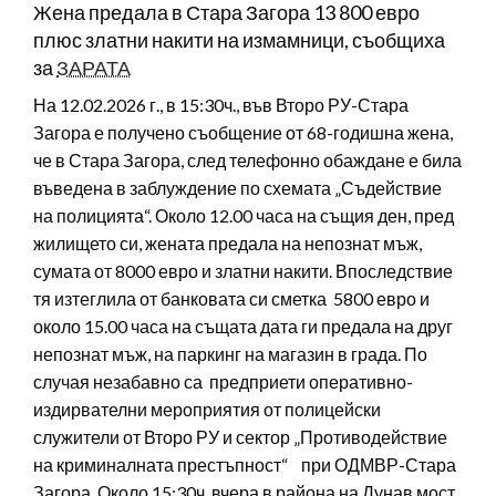
Жена предала в Стара Загора 13 800 евро
плюс златни накити на измамници, съобщиха
за
ЗАРАТА
На 12.02.2026 г., в 15:30ч., във Второ РУ-Стара
Загора е получено съобщение от 68-годишна жена,
че в Стара Загора, след телефонно обаждане е била
въведена в заблуждение по схемата „Съдействие
на полицията“. Около 12.00 часа на същия ден, пред
жилището си, жената предала на непознат мъж,
сумата от 8000 евро и златни накити. Впоследствие
тя изтеглила от банковата си сметка 5800 евро и
около 15.00 часа на същата дата ги предала на друг
непознат мъж, на паркинг на магазин в града. По
случая незабавно са предприети оперативно-
издирвателни мероприятия от полицейски
служители от Второ РУ и сектор „Противодействие
на криминалната престъпност“ при ОДМВР-Стара
Загора. Около 15:30ч. вчера в района на Дунав мост