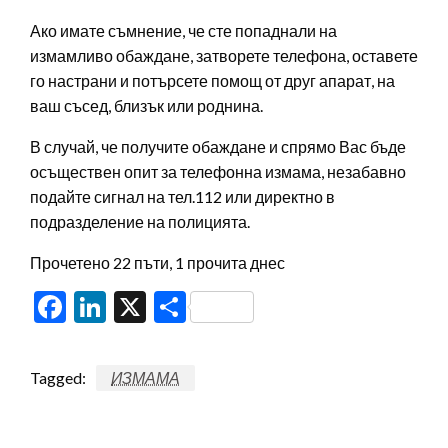
Ако имате съмнение, че сте попаднали на
измамливо обаждане, затворете телефона, оставете
го настрани и потърсете помощ от друг апарат, на
ваш съсед, близък или роднина.
В случай, че получите обаждане и спрямо Вас бъде
осъществен опит за телефонна измама, незабавно
подайте сигнал на тел.112 или директно в
подразделение на полицията.
Прочетено 22 пъти, 1 прочита днес
Facebook
LinkedIn
X
Share
Tagged:
ИЗМАМА