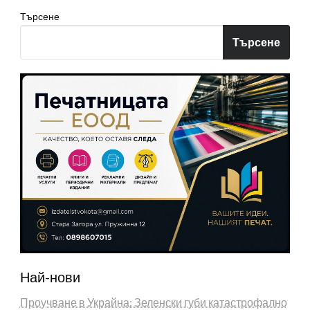
Търсене
Търсене
Най-нови
Проучване в Украйна: Зеленски губи катастрофално