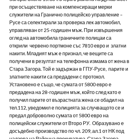
при осъществяване на компенсиращи мерки
служители на Гранично полицейско управление –
Русе са селектирали за проверка лек автомобил,
управляван от 25-годишен мъж. При извършения
оглед на автомобила граничните полицаи са
открили червено портмоне със 7810 евро и златни
накити. Младият мъж е признал, че вещите са
получени в резултат на телефонна измама от жена в
Стара Загора. Той е задържан в ГПУ-Русе, парите и
златните накити са предадени с протокол.
Установено е също, че сумата от 5800 евро е
предадена на 28-годишен мъж, който след като е
получил парите от възрастната жена се обадил на
тел.112, уведомил е полицията за случващото се и
предал доброволно сумата от 5800 евро на
полицейски служители от Второ РУ. Образувано е
досъдебно производство по чл. 209, ал.1 от НК под
надзора на Районна прокуратура-Стара Загора.