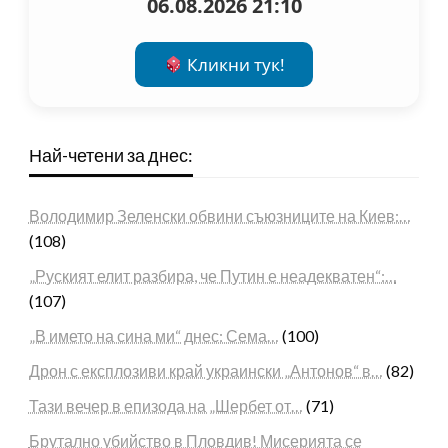
06.08.2026 21:10
Кликни тук!
Най-четени за днес:
Володимир Зеленски обвини съюзниците на Киев:…
(108)
„Руският елит разбира, че Путин е неадекватен“:…
(107)
„В името на сина ми“ днес: Сема…
(100)
Дрон с експлозиви край украински „Антонов“ в…
(82)
Тази вечер в епизода на „Шербет от…
(71)
Брутално убийство в Пловдив! Мисерията се