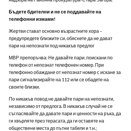
Бъдете бдителни и не се поддавайте на
телефонни измами!
Жертви стават основно възрастните хора –
предупредете близките си, обяснете да не дават
пари на непознати под никакъв предлог
МВР препоръчва: Не давайте пари, поискани по
телефон от непознат телефонен номер. При
телефонно обаждане от непознат номер с искане за
пари сигнализирайте на 112 или се обадете на
своите близки.
По никакъв повод не давайте пари на непознати,
независимо от предлога. В никакъв случай не се
съгласявайте да давате пари и ценности на ръка, да
ги хвърляте през терасата, да ги оставяте на
обществени места до пътни табели и т.н.;