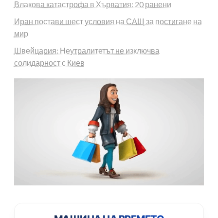
Влакова катастрофа в Хърватия: 20 ранени
Иран постави шест условия на САЩ за постигане на
мир
Швейцария: Неутралитетът не изключва
солидарност с Киев