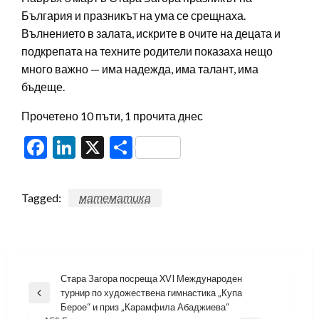
България и празникът на ума се срещнаха.
Вълнението в залата, искрите в очите на децата и
подкрепата на техните родители показаха нещо
много важно — има надежда, има талант, има
бъдеще.
Прочетено 10 пъти, 1 прочита днес
Facebook
LinkedIn
X
Share
Tagged:
математика
Навигация
Стара Загора посреща XVI Международен
турнир по художествена гимнастика „Купа
Previous
Берое“ и приз „Карамфила Абаджиева“
Post