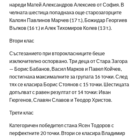
нареди Матей Александров Алексиев от София. В
челната шестица попаднаха още старозагорците
Калоян Павлинов Марчев (17 т.), Божидар Георгиев
Вълков (16 т.) и Алек Тихомиров Колев (13 т.).
Втори клас
Състезанието при второкласниците беше
изключително оспорвано. Три деца от Стара Загора
— Борис Бабанов, Васил Марков и Павел Койчев,
постигнаха максималните за групата 16 точки. След
тях се класира Борис Стоянов с 15 точки. Шестицата
допълват с равен резултат от 14 точки: Иван
Гюргенов, Славян Славов и Теодор Христов.
Трети клас
Категоричен победител стана Ясен Тодоров с
перфектните 20 точки. Втори се класира Владимир