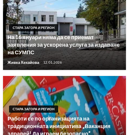
СТАРА ЗАГОРА И РЕГИОН
На 16 януари няма да се приемат
заявления за ускорена услуга за издаване
на СУМПС
Живка Кехайова
12.01.2026
СТАРА ЗАГОРА И РЕГИОН
Работи се по организацията на
традиционната инициатива „Ваканция
здравей! Да играем безопасно“