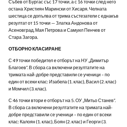
Събев от Бургас със 17 точки, а с 16 точки след него
остана Християн Марински от Хисаря. Челната
шестица се допълва от трима състезатели с еднакъв
резултат от 15 точки — Златка Андонова от
Асеновград, Мая Петрова и Самуил Пенчев от
Стара Загора.
ОТБОРНО КЛАСИРАНЕ
С 49 точки победител е отборът на НУ „Димитър
Благоев“. В сбора са включени резултатите на
тримата най-добре представили се ученици – по
един от всеки клас: Изабела (1. клас), Васил (2. клас)
и Момчил (3. клас).
С 46 точки втори е отборът на 5. ОУ „Митьо Станев“.
В сбора са включени резултатите на тримата най-
добре представили се ученици – по един от всеки
клас: Калоян (1. клас), Боян (2. клас) и Георги (3.