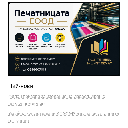
Най-нови
Фидан призова за изолация на Израел, Иран с
предупреждение
Украйна купува ракети ATACMS и пускови установки
от Турция