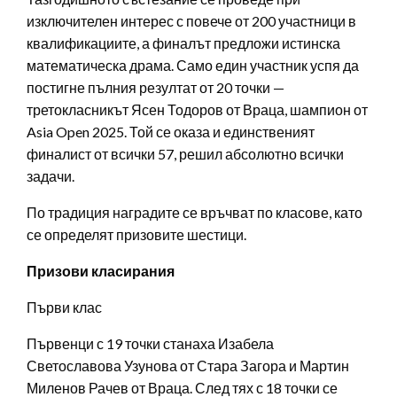
изключителен интерес с повече от 200 участници в
квалификациите, а финалът предложи истинска
математическа драма. Само един участник успя да
постигне пълния резултат от 20 точки —
третокласникът Ясен Тодоров от Враца, шампион от
Asia Open 2025. Той се оказа и единственият
финалист от всички 57, решил абсолютно всички
задачи.
По традиция наградите се връчват по класове, като
се определят призовите шестици.
Призови класирания
Първи клас
Първенци с 19 точки станаха Изабела
Светославова Узунова от Стара Загора и Мартин
Миленов Рачев от Враца. След тях с 18 точки се