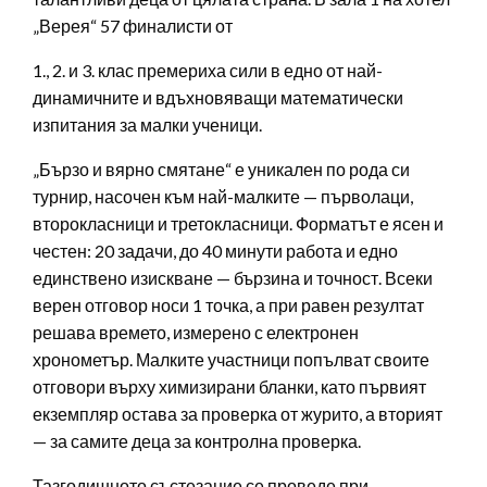
„Верея“ 57 финалисти от
1., 2. и 3. клас премериха сили в едно от най-
динамичните и вдъхновяващи математически
изпитания за малки ученици.
„Бързо и вярно смятане“ е уникален по рода си
турнир, насочен към най-малките — първолаци,
второкласници и третокласници. Форматът е ясен и
честен: 20 задачи, до 40 минути работа и едно
единствено изискване — бързина и точност. Всеки
верен отговор носи 1 точка, а при равен резултат
решава времето, измерено с електронен
хронометър. Малките участници попълват своите
отговори върху химизирани бланки, като първият
екземпляр остава за проверка от журито, а вторият
— за самите деца за контролна проверка.
Тазгодишното състезание се проведе при