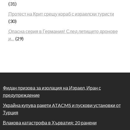
(31)
Протест на Крит срещу кораб с израелски туристи
(30)
Опасна серия в Германия! След летището дронове
и…
(29)
Фидан призова за изолация на Израел, Иран с
предупреждение
Украйна купува ракети ATACMS и пускови установки от
Турция
Влакова катастрофа в Хърватия: 20 ранени