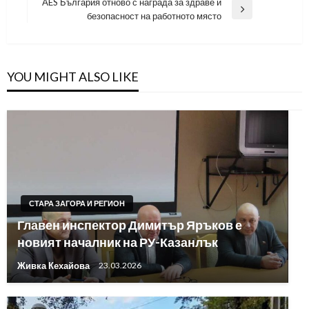
AES България отново с награда за здраве и
Next
безопасност на работното място
Post
YOU MIGHT ALSO LIKE
СТАРА ЗАГОРА И РЕГИОН
Главен инспектор Димитър Яръков е
новият началник на РУ-Казанлък
Живка Кехайова
23.03.2026