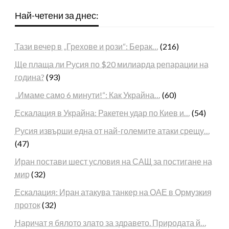
Най-четени за днес:
Тази вечер в „Грехове и рози“: Берак…
(216)
Ще плаща ли Русия по $20 милиарда репарации на
година?
(93)
„Имаме само 6 минути!“: Как Украйна…
(60)
Ескалация в Украйна: Ракетен удар по Киев и…
(54)
Русия извърши една от най-големите атаки срещу…
(47)
Иран постави шест условия на САЩ за постигане на
мир
(32)
Ескалация: Иран атакува танкер на ОАЕ в Ормузкия
проток
(32)
Наричат я бялото злато за здравето. Природата й…