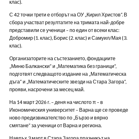
клас).
С 42 точки трети е отборът на ОУ „Кирил Христов“. В
сбора участват резултатите на тримата най-добре
представили се ученици – по един от всеки клас:
Добромир (1. клас), Борис (2. клас) и Самуил/Мая (3.
клас).
Организаторите на състезанието, фондациите
„Миню Балкански“ и „Математика без граници“,
подготвят следващото издание на „Математическа
дъга“ и „Математическите звезди на Стара Загора“,
прояви, насрочени за месец май.
На 14 март 2026 г. – деня на числото π – в
Икономическия университет – Варна ще се проведе
ново предизвикателство по „Бързо и вярно
смятане“ за ученици от Варна и региона.
Навръх 3 март в Стара Загора празникът на