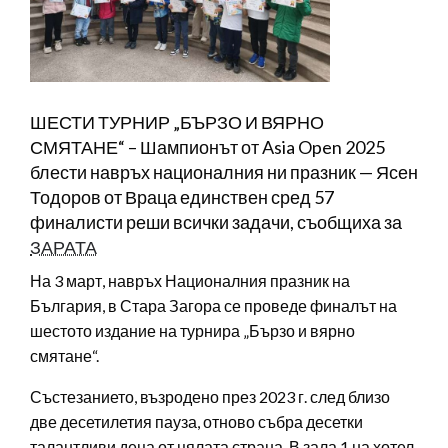
ШЕСТИ ТУРНИР „БЪРЗО И ВЯРНО
СМЯТАНЕ“ – Шампионът от Asia Open 2025
блести навръх националния ни празник — Ясен
Тодоров от Враца единствен сред 57
финалисти реши всички задачи, съобщиха за
ЗАРАТА
На 3 март, навръх Националния празник на
България, в Стара Загора се проведе финалът на
шестото издание на турнира „Бързо и вярно
смятане“.
Състезанието, възродено през 2023 г. след близо
две десетилетия пауза, отново събра десетки
талантливи деца от цялата страна. В зала 1 на хотел