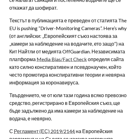
откажат да шофират.
Текстът в публикацията е преведен от статията The
EU is pushing “Driver-Monitoring Cameras”. Here’s why
(от английски: „Европейският съюз настоява за
„камери за наблюдение на водачите, ето защо“) на
Ки
т Найтли от медията OffGuardian. Независимата
платформа
Media Bias/Fact Check
определя сайта
като силно конспиративен и псевдонаучен, който
често промотира конспиративни теории и невярна
информация за коронавируса.
Твърдението, че от юли тази година всяко превозно
средство, регистрирано в Европейския съюз, ще
бъде задължено да има камери за наблюдение на
водача, е невярно.
С
Регламент (ЕС) 2019/2144
на Европейския
парламент и на Съвета се изисква моторните