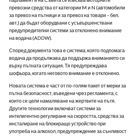
превозни средства от категории M и N (автомобили
за превоз на пътници и за превоз на товари – бел.
авт.) да бъдат оборудвани с усъвършенствани
предупредителни системи за отклонено внимание
на водача (ADDW).
Според документа това е система, която подпомага
водача да продължава да поддържа вниманието си
върху пътната ситуация. Тя предупреждава
шофьора, когато неговото внимание е отклонено.
Новата система е част от по-голям пакет от мерки за
пътна безопасност, въведени чрез регламента, с
които се цели намаляване на жертвите на пътя.
Другите технологии включват системи за
интелигентно регулиране на скоростта, средства за
инсталиране на блокиращо устройство при
употреба на алкохол, предупреждение за сънливост