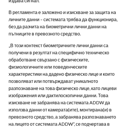
издава сигнал.
В регламента е заложено и изискване за защита на
личните данни – системата трябва да функционира,
без да разчита на биометрични лични данни на
пътниците в превозното средство.
„В този контекст биометричните лични данни са
получени в резултат на специфично техническо
обработване свързано с физическите,
физиологичните или поведенческите
характеристики на дадено физическо лице и които
позволяват или потвърждават уникалното
разпознаване на това физическо лице, като лицеви
изображения или дактилоскопични данни. Това
изискване не забранява на системата ADDW да
използва данни от камерата(ите), монтирана(и) в
превозното средство, а забранява разпознаването
на лицето от системата ADDW”, се подчертава в