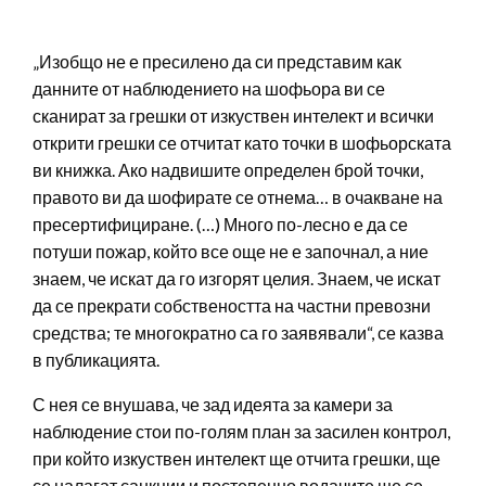
„Изобщо не е пресилено да си представим как
данните от наблюдението на шофьора ви се
сканират за грешки от изкуствен интелект и всички
открити грешки се отчитат като точки в шофьорската
ви книжка. Ако надвишите определен брой точки,
правото ви да шофирате се отнема… в очакване на
пресертифициране. (…) Много по-лесно е да се
потуши пожар, който все още не е започнал, а ние
знаем, че искат да го изгорят целия. Знаем, че искат
да се прекрати собствеността на частни превозни
средства; те многократно са го заявявали“, се казва
в публикацията.
С нея се внушава, че зад идеята за камери за
наблюдение стои по-голям план за засилен контрол,
при който изкуствен интелект ще отчита грешки, ще
се налагат санкции и постепенно водачите ще се