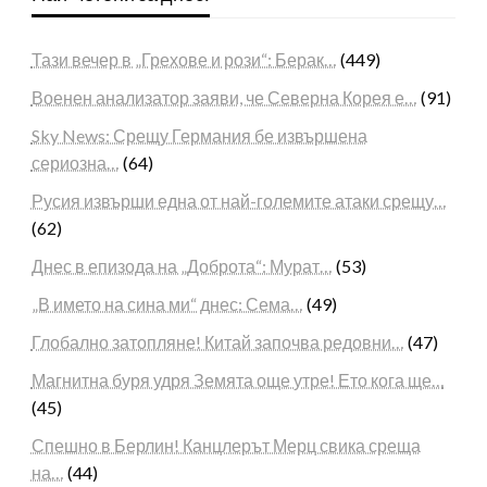
Тази вечер в „Грехове и рози“: Берак…
(449)
Военен анализатор заяви, че Северна Корея е…
(91)
Sky News: Срещу Германия бе извършена
сериозна…
(64)
Русия извърши една от най-големите атаки срещу…
(62)
Днес в епизода на „Доброта“: Мурат…
(53)
„В името на сина ми“ днес: Сема…
(49)
Глобално затопляне! Китай започва редовни…
(47)
Магнитна буря удря Земята още утре! Ето кога ще…
(45)
Спешно в Берлин! Канцлерът Мерц свика среща
на…
(44)