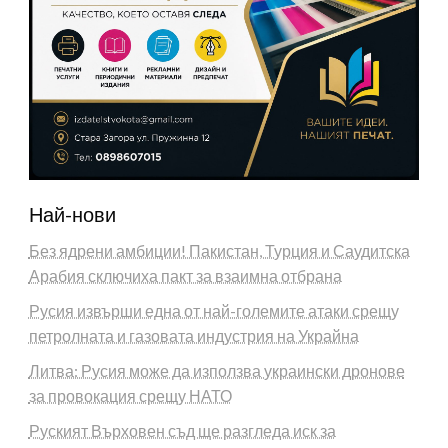
Най-нови
Без ядрени амбиции! Пакистан, Турция и Саудитска
Арабия сключиха пакт за взаимна отбрана
Русия извърши една от най-големите атаки срещу
петролната и газовата индустрия на Украйна
Литва: Русия може да използва украински дронове
за провокация срещу НАТО
Руският Върховен съд ще разгледа иск за