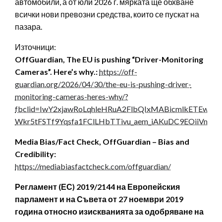
автомобили, а от юли 2026 г. мярката ще обхване
всички нови превозни средства, които се пускат на
пазара.
Източници:
OffGuardian, The EU is pushing “Driver-Monitoring
Cameras”. Here’s why.:
https://off-
guardian.org/2026/04/30/the-eu-is-pushing-driver-
monitoring-cameras-heres-why/?
fbclid=IwY2xjawRoLqhleHRuA2FlbQIxMABicmlkET
Wkr5tFSTf9Yqsfa1FClLHbTTivu_aem_iAKuDC9EOiiVm8I
Media Bias/Fact Check, OffGuardian – Bias and
Credibility:
https://mediabiasfactcheck.com/offguardian/
Регламент (ЕС) 2019/2144 на Европейския
парламент и на Съвета от 27 ноември 2019
година относно изискванията за одобряване на