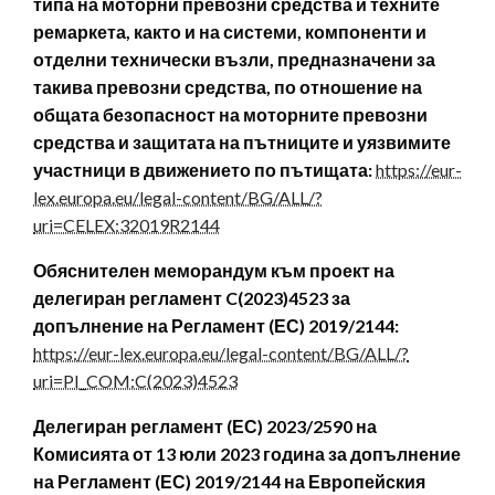
типа на моторни превозни средства и техните
ремаркета, както и на системи, компоненти и
отделни технически възли, предназначени за
такива превозни средства, по отношение на
общата безопасност на моторните превозни
средства и защитата на пътниците и уязвимите
участници в движението по пътищата:
https://eur-
lex.europa.eu/legal-content/BG/ALL/?
uri=CELEX:32019R2144
Обяснителен меморандум към проект на
делегиран регламент C(2023)4523 за
допълнение на Регламент (ЕС) 2019/2144:
https://eur-lex.europa.eu/legal-content/BG/ALL/?
uri=PI_COM:C(2023)4523
Делегиран регламент (ЕС) 2023/2590 на
Комисията от 13 юли 2023 година за допълнение
на Регламент (ЕС) 2019/2144 на Европейския