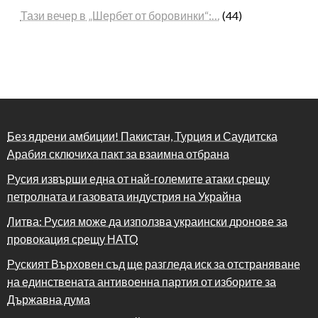
Тази вечер в „Шербет от боровинки“:…
(44)
Без ядрени амбиции! Пакистан, Турция и Саудитска
Арабия сключиха пакт за взаимна отбрана
Русия извърши една от най-големите атаки срещу
петролната и газовата индустрия на Украйна
Литва: Русия може да използва украински дронове за
провокация срещу НАТО
Руският Върховен съд ще разгледа иск за отстраняване
на единствената антивоенна партия от изборите за
Държавна дума