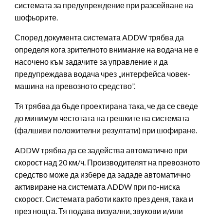
системата за предупреждение при разсейване на
шофьорите.
Според документа системата ADDW трябва да
определя кога зрителното внимание на водача не е
насочено към задачите за управление и да
предупреждава водача чрез „интерфейса човек-
машина на превозното средство”.
Тя трябва да бъде проектирана така, че да се сведе
до минимум честотата на грешките на системата
(фалшиви положителни резултати) при шофиране.
ADDW трябва да се задейства автоматично при
скорост над 20 км/ч. Производителят на превозното
средство може да избере да зададе автоматично
активиране на системата ADDW при по-ниска
скорост. Системата работи както през деня, така и
през нощта. Тя подава визуални, звукови и/или