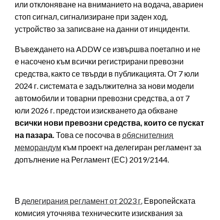
или отклоняване на вниманието на водача, авариен
стоп сигнал, сигнализиране при заден ход,
устройство за записване на данни от инциденти.
Въвеждането на ADDW се извършва поетапно и не
е насочено към всички регистрирани превозни
средства, както се твърди в публикацията. От 7 юли
2024 г. системата е задължителна за нови модели
автомобили и товарни превозни средства, а от 7
юли 2026 г. предстои изискването да обхване
всички нови превозни средства, които се пускат
на пазара.
Това се посочва в
обяснителния
меморандум
към проект на делегиран регламент за
допълнение на Регламент (ЕС) 2019/2144.
В
делегирания регламент от 2023 г.
Европейската
комисия уточнява техническите изисквания за