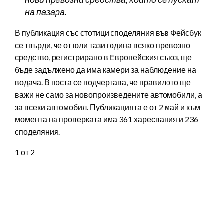
на пазара.
В публикация със стотици споделяния във Фейсбук
се твърди, че от юли тази година всяко превозно
средство,
регистрирано в Европейския съюз, ще
бъде задължено да има камери за наблюдение на
водача. В поста се подчертава, че правилото ще
важи не само за новопроизведените автомобили, а
за всеки автомобил. Публикацията е от 2 май и към
момента на проверката има 361 харесвания и 236
споделяния.
1
от 2