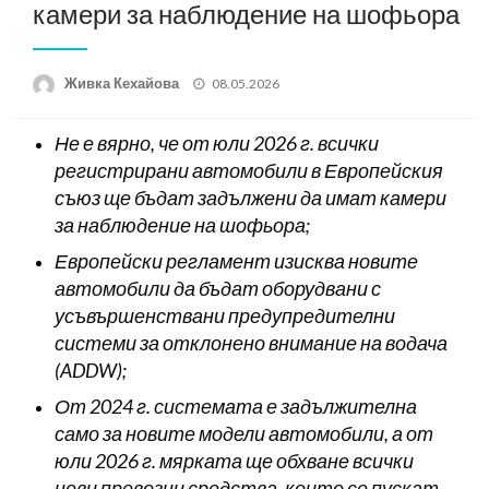
камери за наблюдение на шофьора
Posted
Живка Кехайова
08.05.2026
on
Не е вярно, че от юли 2026 г. всички
регистрирани автомобили в Европейския
съюз ще бъдат задължени да имат камери
за наблюдение на
шофьора
;
Европейски регламент изисква новите
автомобили да бъдат оборудвани с
усъвършенствани предупредителни
системи за отклонено внимание на водача
(ADDW);
От 2024 г. системата е задължителна
само за новите модели автомобили, а от
юли 2026 г. мярката ще обхване всички
нови превозни средства, които се пускат