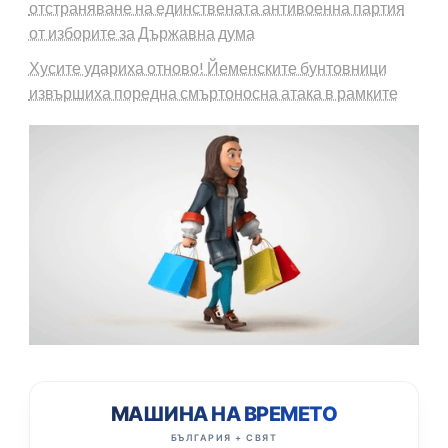
отстраняване на единствената антивоенна партия
от изборите за Държавна дума
Хусите удариха отново! Йеменските бунтовници
извършиха поредна смъртоносна атака в рамките
МАШИНА НА ВРЕМЕТО
БЪЛГАРИЯ + СВЯТ