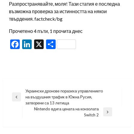
Разпространявайте, моля! Тази статия е последна
възможна проверка за истинността на някои
твърдения. factcheck/bg
Прочетено 4 пъти, 1 прочита днес
Facebook
LinkedIn
X
Share
Навигация
Украински дронове поразиха управлението
на въздушния трафик в Южна Русия,
Previous
затворени са 13 летища
Post
Nintendo вдига цената на конзолата
Next
Switch 2
Post