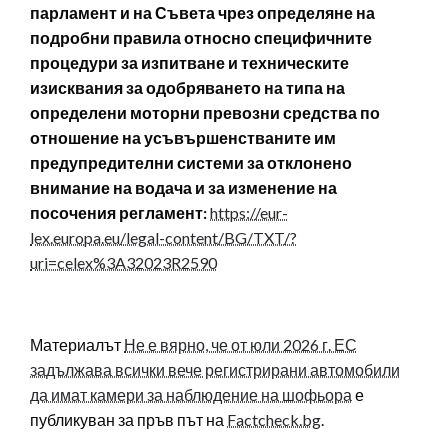
парламент и на Съвета чрез определяне на
подробни правила относно специфичните
процедури за изпитване и техническите
изисквания за одобряването на типа на
определени моторни превозни средства по
отношение на усъвършенстваните им
предупредителни системи за отклонено
внимание на водача и за изменение на
посочения регламент:
https://eur-
lex.europa.eu/legal-content/BG/TXT/?
uri=celex%3A32023R2590
Материалът
Не е вярно, че от юли 2026 г. ЕС
задължава всички вече регистрирани автомобили
да имат камери за наблюдение на шофьора
е
публикуван за пръв път на
Factcheck.bg
.