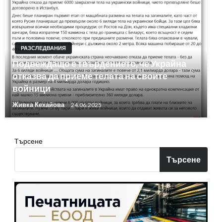
РАЗСЛЕДВАНИЯ
Подвеждащо е твърдението, че Украйна
отказва да приеме телата на своите
войници
Живка Кехайова
24.06.2025
Търсене
Търсене