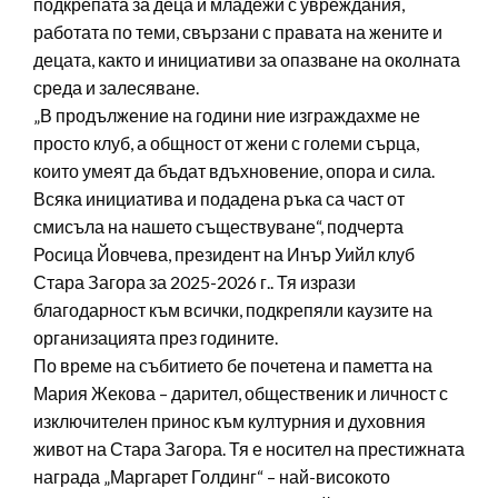
подкрепата за деца и младежи с увреждания,
работата по теми, свързани с правата на жените и
децата, както и инициативи за опазване на околната
среда и залесяване.
„В продължение на години ние изграждахме не
просто клуб, а общност от жени с големи сърца,
които умеят да бъдат вдъхновение, опора и сила.
Всяка инициатива и подадена ръка са част от
смисъла на нашето съществуване“, подчерта
Росица Йовчева, президент на Инър Уийл клуб
Стара Загора за 2025-2026 г.. Тя изрази
благодарност към всички, подкрепяли каузите на
организацията през годините.
По време на събитието бе почетена и паметта на
Мария Жекова – дарител, общественик и личност с
изключителен принос към културния и духовния
живот на Стара Загора. Тя е носител на престижната
награда „Маргарет Голдинг“ – най-високото