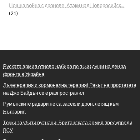
Нощна война с дронове: Атаки над Новоросийск,…
(21)
Руската армия отново набира по 1000 души на ден за
фронта в Украйна
Лъчетерапия и хормонална терапия! Ракът на простатата
на Джо Байдън се е разпространил
Румънските радари не са засекли дрон, летящ към
България
Точки за убити руснаци: Британската армия предупреди
ВСУ