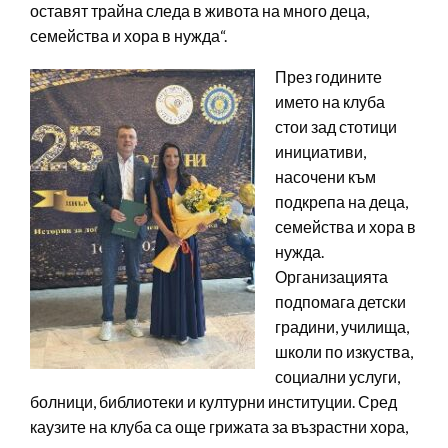
оставят трайна следа в живота на много деца,
семейства и хора в нужда“.
През годините
името на клуба
стои зад стотици
инициативи,
насочени към
подкрепа на деца,
семейства и хора в
нужда.
Организацията
подпомага детски
градини, училища,
школи по изкуства,
социални услуги,
болници, библиотеки и културни институции. Сред
каузите на клуба са още грижата за възрастни хора,