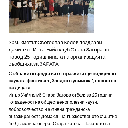
Зам.-кметът Светослав Колев поздрави
дамите от Инър Уийл клуб Стара Загора по
повод 25-годишнината на организацията,
съобщиха за
ЗАРАТА
Събраните средства от празника ще подкрепят
каузата фестивал „Заедно с усмивка“, посветен
на децата
Инър Уийл клуб Стара Загора отбеляза 25 години
„отдаденост на общественополезни каузи,
доброволчество и активна гражданска
ангажираност“. Домакин на тържественото събитие
бе Държавна опера- Стара Загора. Началото на