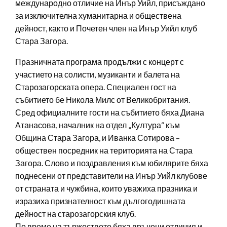
международно отличие на Инър Уийл, присъждано
за изключителна хуманитарна и обществена
дейност, както и Почетен член на Инър Уийл клуб
Стара Загора.
Празничната програма продължи с концерт с
участието на солисти, музиканти и балета на
Старозагорската опера. Специален гост на
събитието бе Никола Милс от Великобритания.
Сред официалните гости на събитието бяха Диана
Атанасова, началник на отдел „Култура“ към
Община Стара Загора, и Иванка Сотирова –
обществен посредник на територията на Стара
Загора. Слово и поздравления към юбилярите бяха
поднесени от представители на Инър Уийл клубове
от страната и чужбина, които уважиха празника и
изразиха признателност към дългогодишната
дейност на старозагорския клуб.
По време на тържеството бяха връчени отличия и