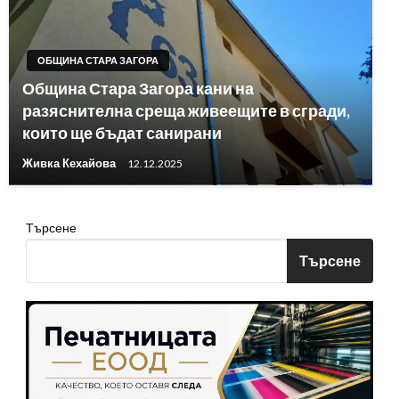
ОБЩИНА СТАРА ЗАГОРА
Община Стара Загора кани на
разяснителна среща живеещите в сгради,
които ще бъдат санирани
Живка Кехайова
12.12.2025
Търсене
Търсене