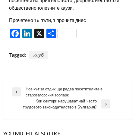
посветени на приятелството, доброволчеството и
общественополезните каузи.
Прочетено 16 пъти, 1 прочита днес
Facebook
LinkedIn
X
Share
Tagged:
клуб
Навигация
Нов кът за отдих ще радва посетителите в
Previous
старозагорския зоопарк
Post
Кои сектори нарушават най-често
Next
трудовото законодателство в България?
Post
YOU MIGHT ALSO LIKE