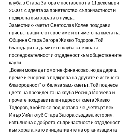
клуба в Стара Загора е поставено на 11 декември
2000 г. с идеята за приятелство, съпричастност и
подкрепа към хората в нужда.
Заместник-кметът Светослав Колев поздрави
присъстващите от свое име и от името на кмета на
Община Стара Загора Живко Тодоров. Той
благодари на дамите от клуба за тяхната
последователност и отдаденост към обществените
каузи.
„Всеки може да помогне финансово, но да дариш
време и енергия в подкрепа на другите е истинска
благородност“, отбеляза зам.-кметът. Той поднесе
цветя на президента на клуба Росица Йовчева и
прочете поздравителен адрес от кмета Живко
Тодоров, в който се подчертава, че „четвърт век
Инър Уийл клуб Стара Загора създава история,
изпълнена с доброта, съпричастност и отдаденост
към хората, като инициативите на организацията