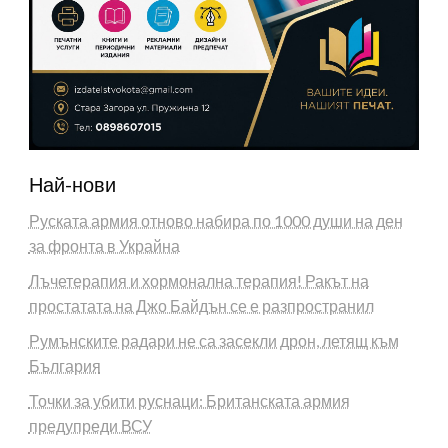
Най-нови
Руската армия отново набира по 1000 души на ден
за фронта в Украйна
Лъчетерапия и хормонална терапия! Ракът на
простатата на Джо Байдън се е разпространил
Румънските радари не са засекли дрон, летящ към
България
Точки за убити руснаци: Британската армия
предупреди ВСУ