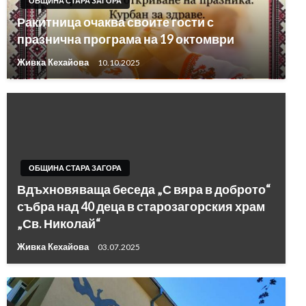
ОБЩИНА СТАРА ЗАГОРА
Ракитница очаква своите гости с
празнична програма на 19 октомври
Живка Кехайова
10.10.2025
ОБЩИНА СТАРА ЗАГОРА
Вдъхновяваща беседа „С вяра в доброто“
събра над 40 деца в старозагорския храм
„Св. Николай“
Живка Кехайова
03.07.2025