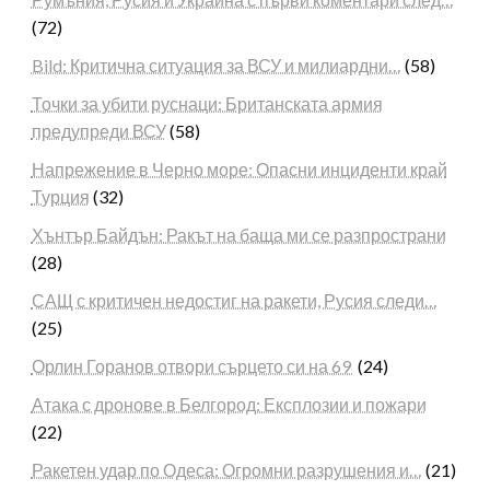
(72)
Bild: Критична ситуация за ВСУ и милиардни…
(58)
Точки за убити руснаци: Британската армия
предупреди ВСУ
(58)
Напрежение в Черно море: Опасни инциденти край
Турция
(32)
Хънтър Байдън: Ракът на баща ми се разпространи
(28)
САЩ с критичен недостиг на ракети, Русия следи…
(25)
Орлин Горанов отвори сърцето си на 69
(24)
Атака с дронове в Белгород: Експлозии и пожари
(22)
Ракетен удар по Одеса: Огромни разрушения и…
(21)