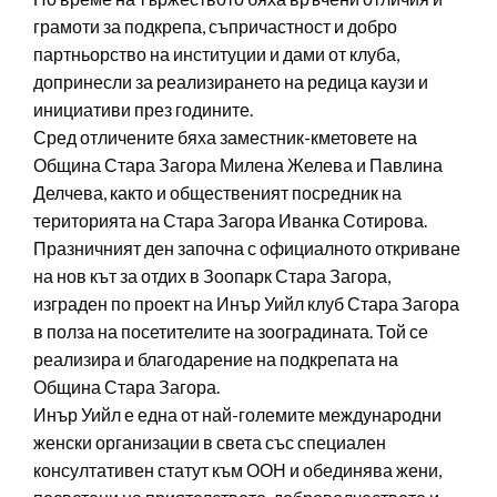
грамоти за подкрепа, съпричастност и добро
партньорство на институции и дами от клуба,
допринесли за реализирането на редица каузи и
инициативи през годините.
Сред отличените бяха заместник-кметовете на
Община Стара Загора Милена Желева и Павлина
Делчева, както и общественият посредник на
територията на Стара Загора Иванка Сотирова.
Празничният ден започна с официалното откриване
на нов кът за отдих в Зоопарк Стара Загора,
изграден по проект на Инър Уийл клуб Стара Загора
в полза на посетителите на зооградината. Той се
реализира и благодарение на подкрепата на
Община Стара Загора.
Инър Уийл е една от най-големите международни
женски организации в света със специален
консултативен статут към ООН и обединява жени,