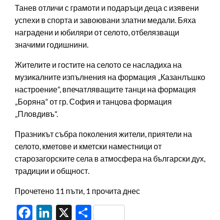
Танев отличи с грамоти и подаръци деца с изявени
успехи в спорта и завоювани златни медали. Бяха
наградени и юбиляри от селото, отбелязващи
значими годишнини.
Жителите и гостите на селото се насладиха на
музикалните изпълнения на формация „Казанлъшко
настроение“, впечатляващите танци на формация
„Боряна“ от гр. София и танцова формация
„Пловдивъ“.
Празникът събра поколения жители, приятели на
селото, кметове и кметски наместници от
старозагорските села в атмосфера на български дух,
традиции и общност.
Прочетено 11 пъти, 1 прочита днес
Facebook
LinkedIn
X
Share