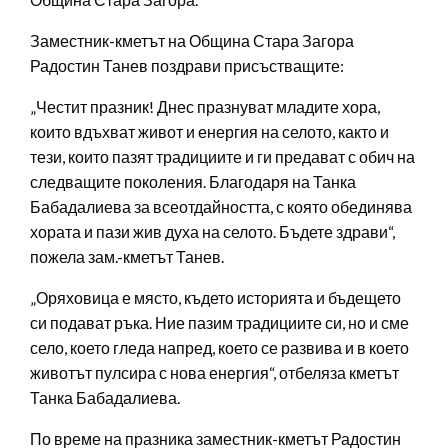
Заместник-кметът на Община Стара Загора
Радостин Танев поздрави присъстващите:
„Честит празник! Днес празнуват младите хора,
които вдъхват живот и енергия на селото, както и
тези, които пазят традициите и ги предават с обич на
следващите поколения. Благодаря на Танка
Бабадалиева за всеотдайността, с която обединява
хората и пази жив духа на селото. Бъдете здрави“,
пожела зам.-кметът Танев.
„Оряховица е място, където историята и бъдещето
си подават ръка. Ние пазим традициите си, но и сме
село, което гледа напред, което се развива и в което
животът пулсира с нова енергия“, отбеляза кметът
Танка Бабадалиева.
По време на празника заместник-кметът Радостин