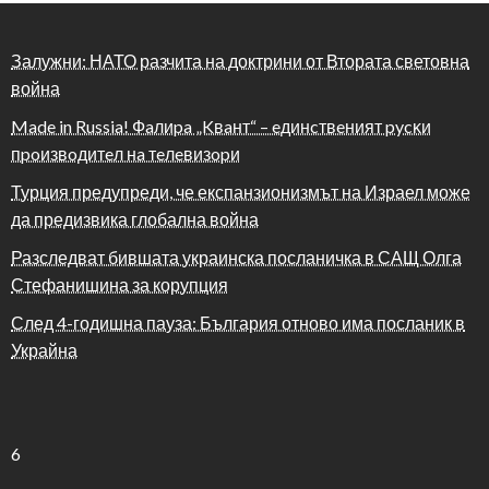
Залужни: НАТО разчита на доктрини от Втората световна
война
Made in Russia! Фaлиpa „Kвaнт“ – eдинcтвeният pycĸи
пpoизвoдитeл нa тeлeвизopи
Турция предупреди, че експанзионизмът на Израел може
да предизвика глобална война
Разследват бившата украинска посланичка в САЩ Олга
Стефанишина за корупция
След 4-годишна пауза: България отново има посланик в
Украйна
6