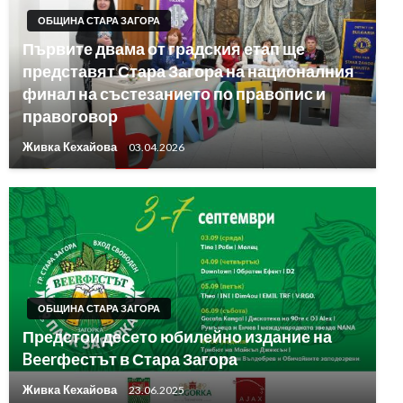
ОБЩИНА СТАРА ЗАГОРА
Първите двама от градския етап ще
представят Стара Загора на националния
финал на състезанието по правопис и
правоговор
Живка Кехайова
03.04.2026
ОБЩИНА СТАРА ЗАГОРА
Предстои десето юбилейно издание на
Beerфестът в Стара Загора
Живка Кехайова
23.06.2025