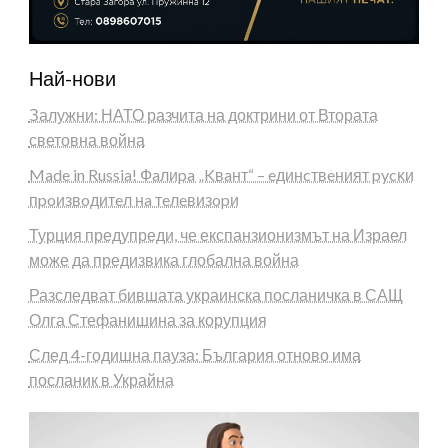
Най-нови
Залужни: НАТО разчита на доктрини от Втората
световна война
Made in Russia! Фaлиpa „Kвaнт“ – eдинcтвeният pycĸи
пpoизвoдитeл нa тeлeвизopи
Турция предупреди, че експанзионизмът на Израел
може да предизвика глобална война
Разследват бившата украинска посланичка в САЩ
Олга Стефанишина за корупция
След 4-годишна пауза: България отново има
посланик в Украйна