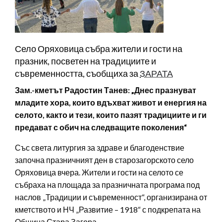
Село Оряховица събра жители и гости на
празник, посветен на традициите и
съвременността, съобщиха за
ЗАРАТА
Зам.-кметът Радостин Танев: „Днес празнуват
младите хора, които вдъхват живот и енергия на
селото, както и тези, които пазят традициите и ги
предават с обич на следващите поколения“
Със света литургия за здраве и благоденствие
започна празничният ден в старозагорското село
Оряховица вчера. Жители и гости на селото се
събраха на площада за празничната програма под
наслов „Традиции и съвременност“, организирана от
кметството и НЧ „Развитие – 1918“ с подкрепата на
Община Стара Загора.