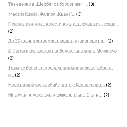
Тази вечер в „Шербет от боровинки“:…
(3)
Made in Russia! Фaлиpa „Kвaнт“…
(3)
Призната или не, палестинската държава изглежда…
(2)
До 25 години затвор заплашват акционери на…
(2)
И Русия иска зона за свободна търговия с Меркосур
(2)
Тръмп е бесен от проваления мир между Тайланд
и…
(2)
Нови разкрития за убийството в Каравелово.…
(2)
Международният младежки център – Стара…
(2)