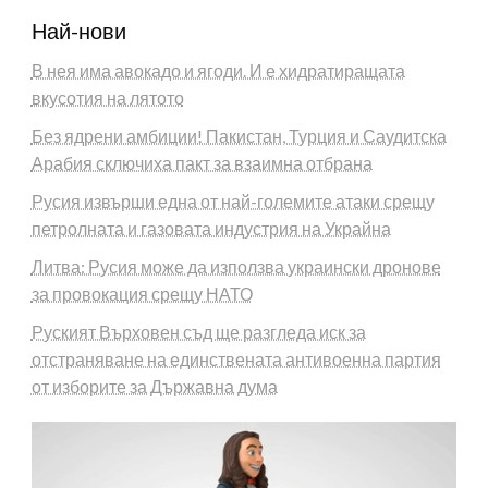
Най-нови
В нея има авокадо и ягоди. И е хидратиращата
вкусотия на лятото
Без ядрени амбиции! Пакистан, Турция и Саудитска
Арабия сключиха пакт за взаимна отбрана
Русия извърши една от най-големите атаки срещу
петролната и газовата индустрия на Украйна
Литва: Русия може да използва украински дронове
за провокация срещу НАТО
Руският Върховен съд ще разгледа иск за
отстраняване на единствената антивоенна партия
от изборите за Държавна дума