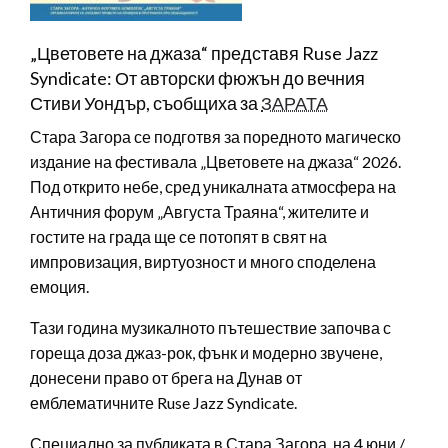
„Цветовете на джаза“ представя Ruse Jazz
Syndicate: От авторски фюжън до вечния
Стиви Уондър, съобщиха за
ЗАРАТА
Стара Загора се подготвя за поредното магическо
издание на фестивала „Цветовете на джаза“ 2026.
Под открито небе, сред уникалната атмосфера на
Античния форум „Августа Траяна“, жителите и
гостите на града ще се потопят в свят на
импровизация, виртуозност и много споделена
емоция.
Тази година музикалното пътешествие започва с
гореща доза джаз-рок, фънк и модерно звучене,
донесени право от брега на Дунав от
емблематичните Ruse Jazz Syndicate.
Специално за публиката в Стара Загора, на 4 юни /