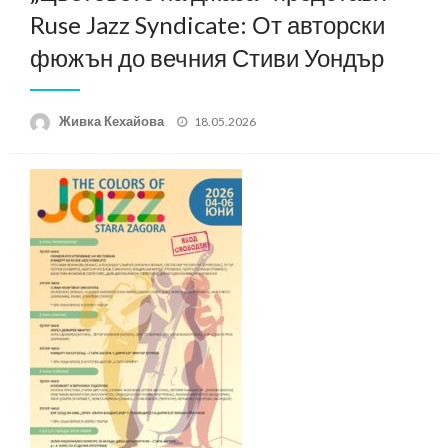
Ruse Jazz Syndicate: От авторски
фюжън до вечния Стиви Уондър
Posted
Живка Кехайова
18.05.2026
on