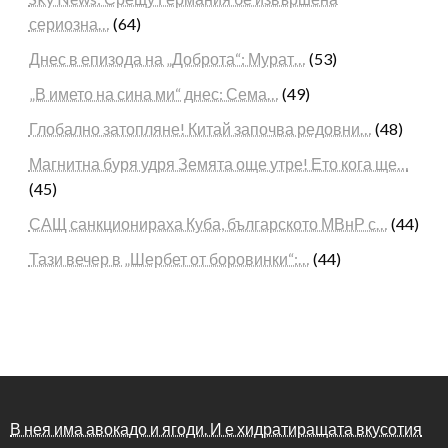
сериозна…
(64)
Днес в епизода на „Доброта“: Мурат…
(53)
„В името на сина ми“ днес: Сема…
(49)
Глобално затопляне! Китай започва редовни…
(48)
Магнитна буря удря Земята още утре! Ето кога ще…
(45)
САЩ санкционираха Куба, българското МВнР с…
(44)
Тази вечер в „Шербет от боровинки“:…
(44)
В нея има авокадо и ягоди. И е хидратиращата вкусотия