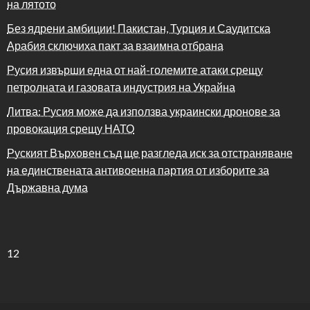
на лятото
Без ядрени амбиции! Пакистан, Турция и Саудитска
Арабия сключиха пакт за взаимна отбрана
Русия извърши една от най-големите атаки срещу
петролната и газовата индустрия на Украйна
Литва: Русия може да използва украински дронове за
провокация срещу НАТО
Руският Върховен съд ще разгледа иск за отстраняване
на единствената антивоенна партия от изборите за
Държавна дума
12