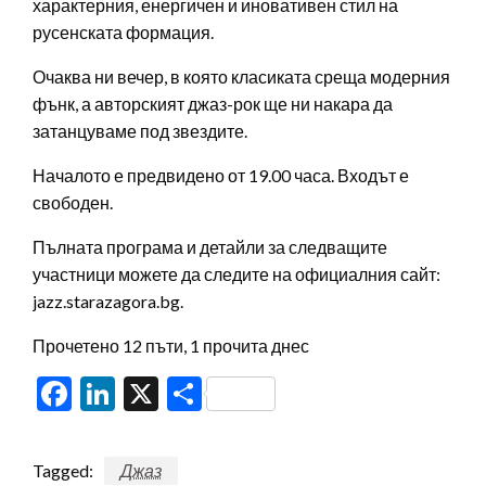
характерния, енергичен и иновативен стил на
русенската формация.
Очаква ни вечер, в която класиката среща модерния
фънк, а авторският джаз-рок ще ни накара да
затанцуваме под звездите.
Началото е предвидено от 19.00 часа. Входът е
свободен.
Пълната програма и детайли за следващите
участници можете да следите на официалния сайт:
jazz.starazagora.bg.
Прочетено 12 пъти, 1 прочита днес
Facebook
LinkedIn
X
Share
Tagged:
Джаз