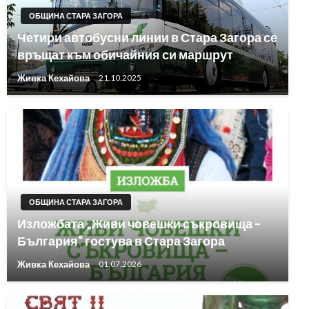
ОБЩИНА СТАРА ЗАГОРА
Четири автобусни линии в Стара Загора се
връщат към обичайния си маршрут
Живка Кехайова
21.10.2025
ОБЩИНА СТАРА ЗАГОРА
Изложбата „Живи човешки съкровища –
България“ гостува в Стара Загора
Живка Кехайова
01.07.2026