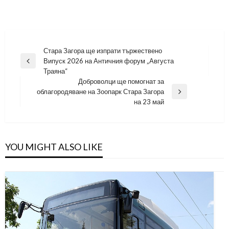
Навигация
Стара Загора ще изпрати тържествено
Випуск 2026 на Античния форум „Августа
Previous
Траяна“
Post
Доброволци ще помогнат за
облагородяване на Зоопарк Стара Загора
Next
на 23 май
Post
YOU MIGHT ALSO LIKE