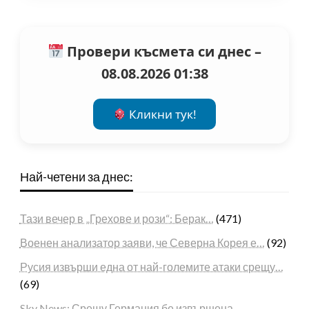
Провери късмета си днес –
08.08.2026 01:38
Кликни тук!
Най-четени за днес:
Тази вечер в „Грехове и рози“: Берак…
(471)
Военен анализатор заяви, че Северна Корея е…
(92)
Русия извърши една от най-големите атаки срещу…
(69)
Sky News: Срещу Германия бе извършена