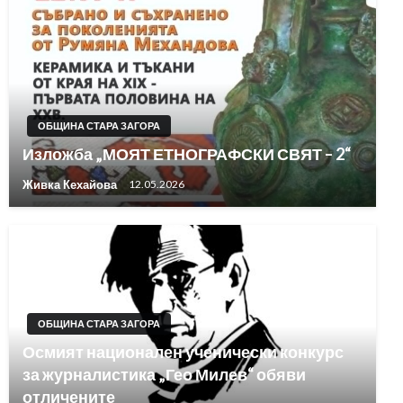
ОБЩИНА СТАРА ЗАГОРА
Изложба „МОЯТ ЕТНОГРАФСКИ СВЯТ – 2“
Живка Кехайова
12.05.2026
ОБЩИНА СТАРА ЗАГОРА
Осмият национален ученически конкурс
за журналистика „Гео Милев“ обяви
отличените