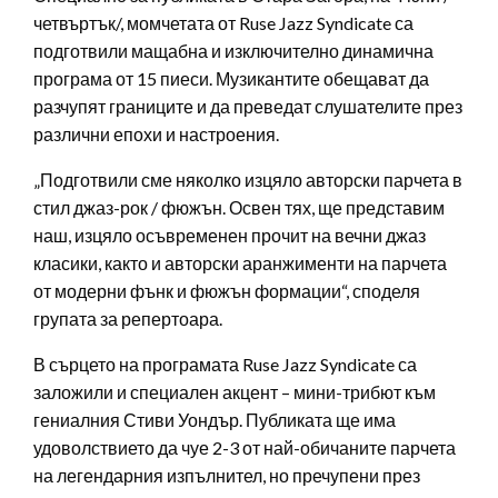
четвъртък/, момчетата от Ruse Jazz Syndicate са
подготвили мащабна и изключително динамична
програма от 15 пиеси. Музикантите обещават да
разчупят границите и да преведат слушателите през
различни епохи и настроения.
„Подготвили сме няколко изцяло авторски парчета в
стил джаз-рок / фюжън. Освен тях, ще представим
наш, изцяло осъвременен прочит на вечни джаз
класики, както и авторски аранжименти на парчета
от модерни фънк и фюжън формации“, споделя
групата за репертоара.
В сърцето на програмата Ruse Jazz Syndicate са
заложили и специален акцент – мини-трибют към
гениалния Стиви Уондър. Публиката ще има
удоволствието да чуе 2-3 от най-обичаните парчета
на легендарния изпълнител, но пречупени през